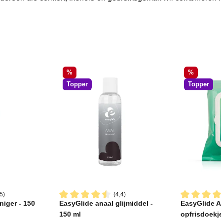
Korting
Korting
%
%
Topper
Topper
5)
(4,4)
niger - 150
EasyGlide anaal glijmiddel -
EasyGlide A
ering van 4.4 van 5 sterren
Gemiddelde waardering van 4.4 van 5 sterren
Gemiddelde 
150 ml
opfrisdoekj