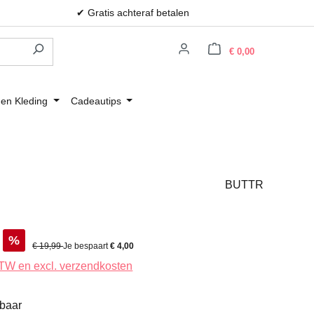
✔ Gratis achteraf betalen
Winkelwagen
€ 0,00
 en Kleding
Cadeautips
BUTTR
%
Normale prijs:
€ 19,99
Je bespaart
€ 4,00
 BTW en excl. verzendkosten
rbaar