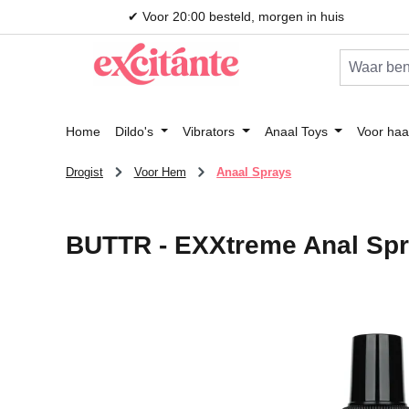
✔ Voor 20:00 besteld, morgen in huis
 naar de hoofdinhoud
Ga naar de zoekopdracht
Ga naar de hoofdnavigatie
Home
Dildo's
Vibrators
Anaal Toys
Voor haa
Drogist
Voor Hem
Anaal Sprays
BUTTR - EXXtreme Anal Spr
Afbeeldingengalerij overslaan