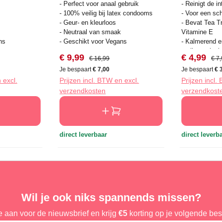
- Perfect voor anaal gebruik
- Reinigt de i
- 100% veilig bij latex condooms
- Voor een sch
- Geur- en kleurloos
- Bevat Tea T
- Neutraal van smaak
Vitamine E
ns
- Geschikt voor Vegans
- Kalmerend e
antibacterieel
s:
Verkoopprijs:
Normale prijs:
Verkooppri
Norm
€ 9,99
€ 4,99
€ 16,99
€ 7
- 25 doekjes
Je bespaart
€ 7,00
Je bespaart
€ 
 excl.
Prijzen incl. BTW en excl.
Prijzen incl.
verzendkosten
verzendkost
direct leverbaar
direct leverb
Wil je ook niks spannends missen?
e aan voor de nieuwsbrief en krijg
€5
korting op je volgende best