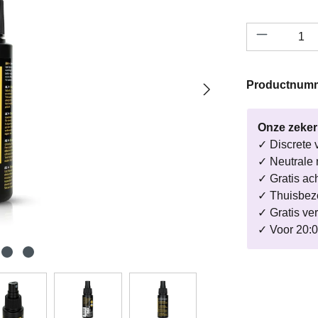
Productho
Productnum
Onze zeke
✓ Discrete 
✓ Neutrale 
✓ Gratis ac
✓ Thuisbezo
✓ Gratis ve
✓ Voor 20:0