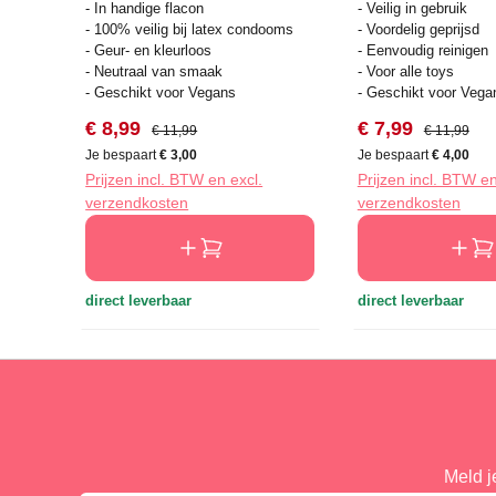
- In handige flacon
- Veilig in gebruik
- 100% veilig bij latex condooms
- Voordelig geprijsd
- Geur- en kleurloos
- Eenvoudig reinigen
- Neutraal van smaak
- Voor alle toys
- Geschikt voor Vegans
- Geschikt voor Vega
Verkoopprijs:
Normale prijs:
Verkoopprijs:
Normale prij
€ 8,99
€ 7,99
€ 11,99
€ 11,99
Je bespaart
€ 3,00
Je bespaart
€ 4,00
Prijzen incl. BTW en excl.
Prijzen incl. BTW en
verzendkosten
verzendkosten
direct leverbaar
direct leverbaar
Meld j