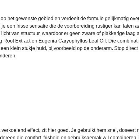
ay op het gewenste gebied en verdeelt de formule gelijkmatig ov
e een frisse sensatie die de voorbereiding rustiger kan laten a
licht van structuur, waardoor er geen zware of plakkerige laag ac
g Root Extract en Eugenia Caryophyllus Leaf Oil. Die combinati
p een klein stukje huid, bijvoorbeeld op de onderarm. Stop direct
inderen.
rkoelend effect, zit hier goed. Je gebruikt hem snel, doseert n
dereen die comfort, frisheid en gebruiksgemak wil combineren i