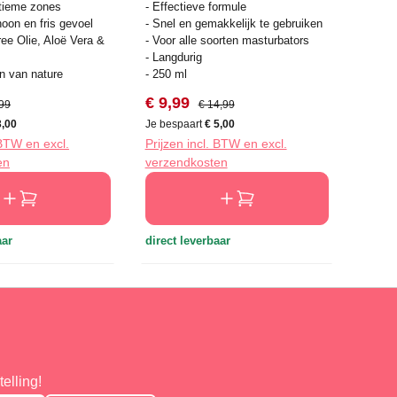
ntieme zones
- Effectieve formule
oon en fris gevoel
- Snel en gemakkelijk te gebruiken
ree Olie, Aloë Vera &
- Voor alle soorten masturbators
- Langdurig
n van nature
- 250 ml
js:
ale prijs:
Verkoopprijs:
Normale prijs:
€ 9,99
,99
€ 14,99
3,00
Je bespaart
€ 5,00
 BTW en excl.
Prijzen incl. BTW en excl.
en
verzendkosten
aar
direct leverbaar
elling!