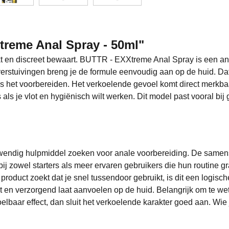
treme Anal Spray - 50ml"
pakt en discreet bewaart. BUTTR - EXXtreme Anal Spray is een a
verstuivingen breng je de formule eenvoudig aan op de huid. Da
ens het voorbereiden. Het verkoelende gevoel komt direct merkba
is als je vlot en hygiënisch wilt werken. Dit model past vooral 
endig hulpmiddel zoeken voor anale voorbereiding. De samenste
bij zowel starters als meer ervaren gebruikers die hun routine 
n product zoekt dat je snel tussendoor gebruikt, is dit een logis
t en verzorgend laat aanvoelen op de huid. Belangrijk om te wet
elbaar effect, dan sluit het verkoelende karakter goed aan. Wie