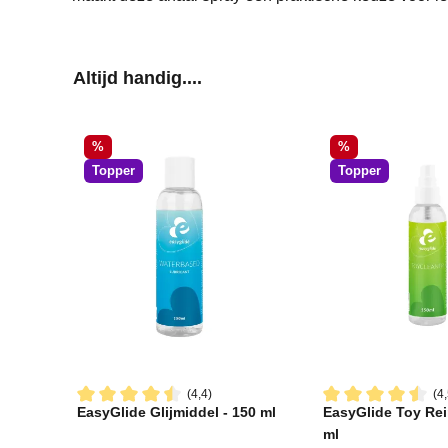
Productgalerij overslaan
Altijd handig....
Korting
Korting
%
%
Topper
Topper
(4,4)
(4,
EasyGlide Glijmiddel - 150 ml
EasyGlide Toy Rei
Gemiddelde waardering van 4.4 van 5 sterren
Gemiddelde waard
ml