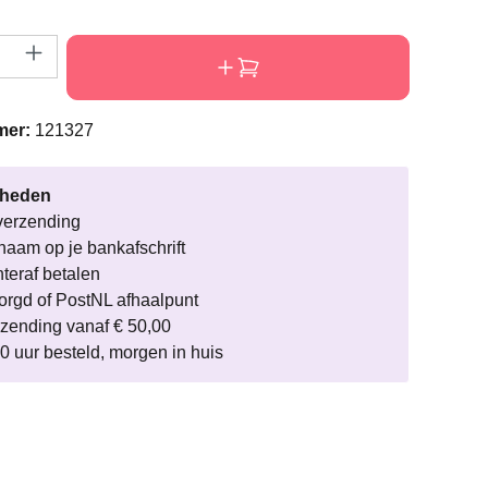
eveelheid: Voer de gewenste hoeveelheid i
mer:
121327
rheden
verzending
naam op je bankafschrift
hteraf betalen
rgd of PostNL afhaalpunt
rzending vanaf € 50,00
0 uur besteld, morgen in huis