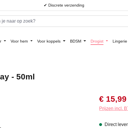
✔ Discrete verzending
r
Voor hem
Voor koppels
BDSM
Drogist
Lingerie
ay - 50ml
Verkoopprijs:
€ 15,99
Prijzen incl.
Direct leve