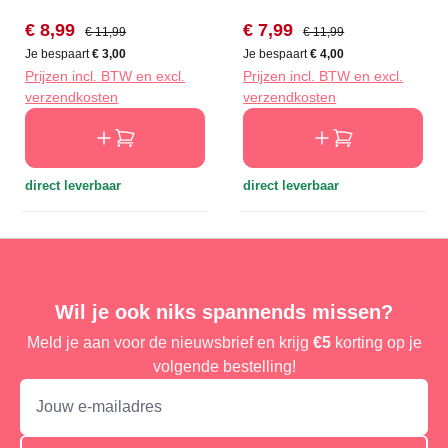
Verkoopprijs:
Normale prijs:
Verkoopprijs:
Normale prijs:
€ 8,99
€ 7,99
€ 11,99
€ 11,99
Je bespaart
€ 3,00
Je bespaart
€ 4,00
Prijzen incl. BTW en excl.
Prijzen incl. BTW en excl.
verzendkosten
verzendkosten
direct leverbaar
direct leverbaar
Wil je ook niks spannends missen?
Meld je aan voor de nieuwsbrief en krijg
€5
korting op je
volgende bestelling!