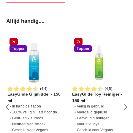
Productgalerij overslaan
Altijd handig....
Korting
Korting
%
%
Topper
Topper
(4,4)
(4,5)
EasyGlide Glijmiddel - 150
EasyGlide Toy Reiniger -
Gemiddelde waardering van 4.4 van 5 sterren
Gemiddelde waardering van 4
ml
150 ml
- In handige flacon
- Veilig in gebruik
- 100% veilig bij latex condooms
- Voordelig geprijsd
- Geur- en kleurloos
- Eenvoudig reinigen
- Neutraal van smaak
- Voor alle toys
- Geschikt voor Vegans
- Geschikt voor Vegans