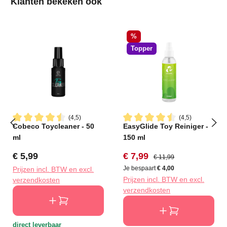
Productgalerij overslaan
Klanten bekeken ook
Korting
%
Topper
(4,5)
(4,5)
Cobeco Toycleaner - 50
EasyGlide Toy Reiniger -
Gemiddelde waardering van 4.5 van 5 sterren
Gemiddelde waardering van 4
ml
150 ml
Normale prijs:
Verkoopprijs:
Normale prijs:
€ 5,99
€ 7,99
€ 11,99
Je bespaart
€ 4,00
Prijzen incl. BTW en excl.
Prijzen incl. BTW en excl.
verzendkosten
verzendkosten
direct leverbaar