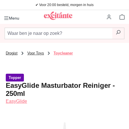
✔ Voor 20:00 besteld, morgen in huis
Ga naar de hoofdinhoud
Wi
Menu
Drogist
Voor Toys
Toycleaner
Topper
EasyGlide Masturbator Reiniger -
250ml
EasyGlide
Afbeeldingengalerij overslaan