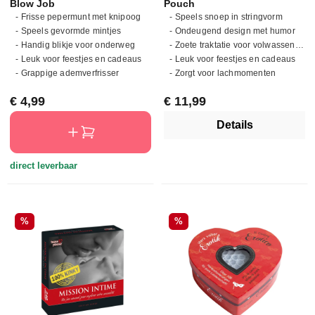
Blow Job
Pouch
- Frisse pepermunt met knipoog
- Speels snoep in stringvorm
- Speels gevormde mintjes
- Ondeugend design met humor
- Handig blikje voor onderweg
- Zoete traktatie voor volwassenen
- Leuk voor feestjes en cadeaus
- Leuk voor feestjes en cadeaus
- Grappige ademverfrisser
- Zorgt voor lachmomenten
Normale prijs:
Normale prijs:
€ 4,99
€ 11,99
Details
direct leverbaar
Korting
Korting
%
%