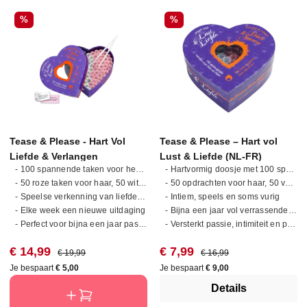
Korting
Korting
%
%
Tease & Please - Hart Vol
Tease & Please – Hart vol
Liefde & Verlangen
Lust & Liefde (NL-FR)
- 100 spannende taken voor hem en haar
- Hartvormig doosje met 100 spannende opdrachten
- 50 roze taken voor haar, 50 witte voor hem
- 50 opdrachten voor haar, 50 voor hem
- Speelse verkenning van liefde en verlangen
- Intiem, speels en soms vurig
- Elke week een nieuwe uitdaging
- Bijna een jaar vol verrassende uitdagingen
- Perfect voor bijna een jaar passievolle momenten
- Versterkt passie, intimiteit en plezier samen
Verkoopprijs:
Normale prijs:
Verkoopprijs:
Normale prijs:
€ 14,99
€ 7,99
€ 19,99
€ 16,99
Je bespaart
€ 5,00
Je bespaart
€ 9,00
Details