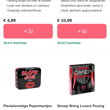
- Handig blikje om mee te nemen
- Ideaal voor party en vrijgezellen
- Leuk voor feestjes en cadeaus
- Realistisch gevormde candy treat
- Grappige ademverfrisser
- Grote glimlach gegarandeerd
Normale prijs:
Normale prijs:
€ 4,99
€ 10,99
direct leverbaar
direct leverbaar
Piemelvormige Pepermuntjes
Snoep String Lovers Posing