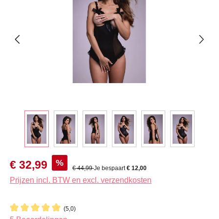
Verkoopprijs:
%
€ 32,99
Normale prijs:
€ 44,99
Je bespaart
€ 12,00
Prijzen incl. BTW en excl. verzendkosten
(5,0)