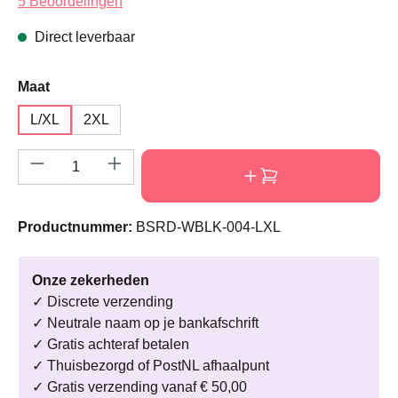
Gemiddelde waardering van 5 van 5 sterren
5 Beoordelingen
Direct leverbaar
Selecteer
Maat
L/XL
2XL
Producthoeveelheid: Voer de gewenste hoeve
Productnummer:
BSRD-WBLK-004-LXL
Onze zekerheden
✓ Discrete verzending
✓ Neutrale naam op je bankafschrift
✓ Gratis achteraf betalen
✓ Thuisbezorgd of PostNL afhaalpunt
✓ Gratis verzending vanaf € 50,00