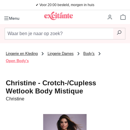
✔ Voor 20:00 besteld, morgen in huis
Ga naar de hoofdinhoud
Wi
Menu
Lingerie en Kleding
Lingerie Dames
Body's
Open Body's
Christine - Crotch-/Cupless
Wetlook Body Mistique
Christine
Afbeeldingengalerij overslaan