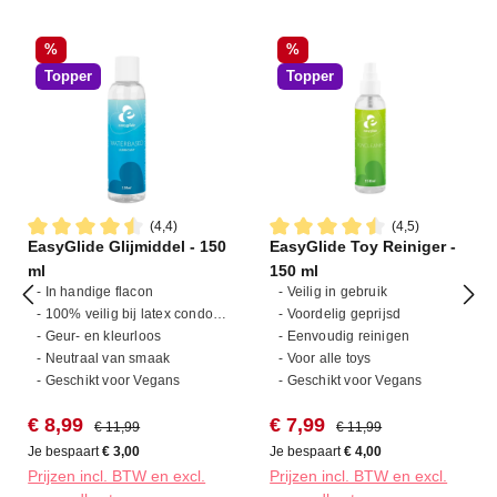
Korting
Korting
%
%
Topper
Topper
(4,4)
(4,5)
EasyGlide Glijmiddel - 150
EasyGlide Toy Reiniger -
Gemiddelde waardering van 4.4 van 5 sterren
Gemiddelde waardering van 4
ml
150 ml
- In handige flacon
- Veilig in gebruik
- 100% veilig bij latex condooms
- Voordelig geprijsd
- Geur- en kleurloos
- Eenvoudig reinigen
- Neutraal van smaak
- Voor alle toys
- Geschikt voor Vegans
- Geschikt voor Vegans
Verkoopprijs:
Normale prijs:
Verkoopprijs:
Normale prijs:
€ 8,99
€ 7,99
€ 11,99
€ 11,99
Je bespaart
€ 3,00
Je bespaart
€ 4,00
Prijzen incl. BTW en excl.
Prijzen incl. BTW en excl.