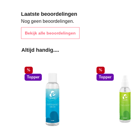
Laatste beoordelingen
Nog geen beoordelingen.
Bekijk alle beoordelingen
Productgalerij overslaan
Altijd handig....
Korting
Korting
%
%
Topper
Topper