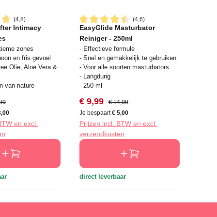
(4,8)
(4,6)
fter Intimacy
EasyGlide Masturbator
waardering van 4.8 van 5 sterren
Gemiddelde waardering van 4.5 van 5 s
es
Reiniger - 250ml
ntieme zones
- Effectieve formule
oon en fris gevoel
- Snel en gemakkelijk te gebruiken
ree Olie, Aloë Vera &
- Voor alle soorten masturbators
- Langdurig
n van nature
- 250 ml
js:
ale prijs:
Verkoopprijs:
Normale prijs:
€ 9,99
,99
€ 14,99
3,00
Je bespaart
€ 5,00
 BTW en excl.
Prijzen incl. BTW en excl.
en
verzendkosten
aar
direct leverbaar