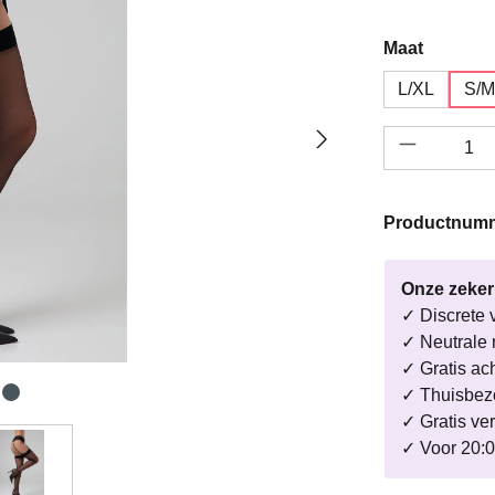
Selecteer
Maat
L/XL
S/
Productho
Productnum
Onze zeke
✓ Discrete 
✓ Neutrale 
✓ Gratis ac
✓ Thuisbezo
✓ Gratis ve
✓ Voor 20:0