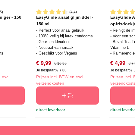
5)
(4,4)
niger - 150
EasyGlide anaal glijmiddel -
EasyGlide A
ering van 4.4 van 5 sterren
Gemiddelde waardering van 4.4 van 5 sterren
Gemiddelde 
150 ml
opfrisdoekj
- Perfect voor anaal gebruik
- Reinigt de i
- 100% veilig bij latex condooms
- Voor een sch
- Geur- en kleurloos
- Bevat Tea T
- Neutraal van smaak
Vitamine E
ns
- Geschikt voor Vegans
- Kalmerend e
antibacterieel
s:
Verkoopprijs:
Normale prijs:
Verkooppri
Norm
€ 9,99
€ 4,99
€ 16,99
€ 7
- 25 doekjes
Je bespaart
€ 7,00
Je bespaart
€ 
 excl.
Prijzen incl. BTW en excl.
Prijzen incl.
verzendkosten
verzendkost
direct leverbaar
direct leverb