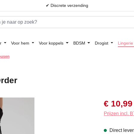
✔ Discrete verzending
r
Voor hem
Voor koppels
BDSM
Drogist
Lingerie
ousen
Order
Verkoopprijs:
€ 10,99
Prijzen incl.
Direct leve