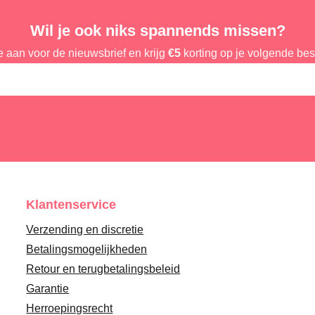
Wil je ook niks spannends missen?
e aan voor de nieuwsbrief en krijg
€5
korting op je volgende best
Klantenservice
Verzending en discretie
Betalingsmogelijkheden
Retour en terugbetalingsbeleid
Garantie
Herroepingsrecht