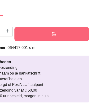
M
eveelheid: Voer de gewenste hoeveelheid i
mer:
064417-001-s-m
rheden
verzending
naam op je bankafschrift
hteraf betalen
rgd of PostNL afhaalpunt
rzending vanaf € 50,00
0 uur besteld, morgen in huis