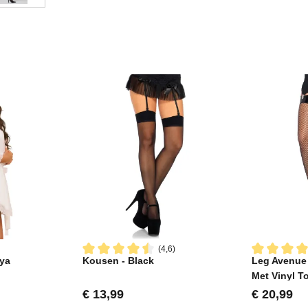
(4,6)
ya
Kousen - Black
Leg Avenue 
Gemiddelde waardering van 4.6 van 5 sterren
Gemiddelde 
Met Vinyl T
Normale prijs:
Normale pr
€ 13,99
€ 20,99