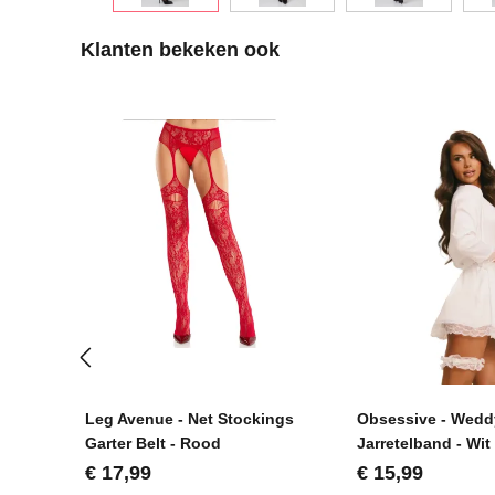
Productgalerij overslaan
Klanten bekeken ook
Leg Avenue - Net Stockings
Obsessive - Wedd
Garter Belt - Rood
Jarretelband - Wit
Normale prijs:
Normale prijs:
€ 17,99
€ 15,99