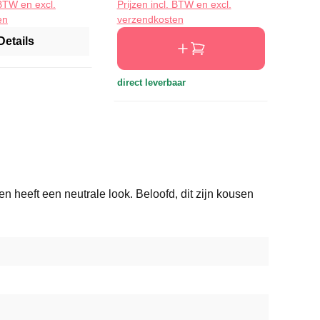
 BTW en excl.
Prijzen incl. BTW en excl.
Prijze
en
verzendkosten
verze
Details
direct leverbaar
n heeft een neutrale look. Beloofd, dit zijn kousen