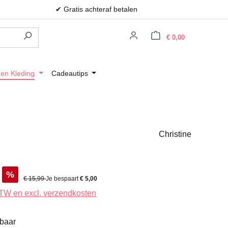
✔ Gratis achteraf betalen
Winkelwagen
€ 0,00
 en Kleding
Cadeautips
Christine
%
Normale prijs:
€ 15,99
Je bespaart
€ 5,00
 BTW en excl. verzendkosten
rbaar