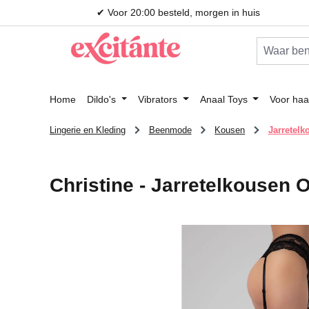
✔ Voor 20:00 besteld, morgen in huis
 naar de hoofdinhoud
Ga naar de zoekopdracht
Ga naar de hoofdnavigatie
Home
Dildo's
Vibrators
Anaal Toys
Voor haa
Lingerie en Kleding
Beenmode
Kousen
Jarretelk
Christine - Jarretelkousen 
Afbeeldingengalerij overslaan