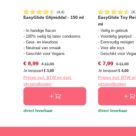
(4,4)
(4,
EasyGlide Glijmiddel - 150 ml
EasyGlide Toy Rei
Gemiddelde waardering van 4.4 van 5 sterren
Gemiddelde waard
ml
- In handige flacon
- Veilig in gebruik
- 100% veilig bij latex condooms
- Voordelig geprijsd
- Geur- en kleurloos
- Eenvoudig reinigen
- Neutraal van smaak
- Voor alle toys
- Geschikt voor Vegans
- Geschikt voor Vega
Verkoopprijs:
Normale prijs:
Verkoopprijs:
Normale prij
€ 8,99
€ 7,99
€ 11,99
€ 11,99
Je bespaart
€ 3,00
Je bespaart
€ 4,00
Prijzen incl. BTW en excl.
Prijzen incl. BTW en
verzendkosten
verzendkosten
direct leverbaar
direct leverbaar