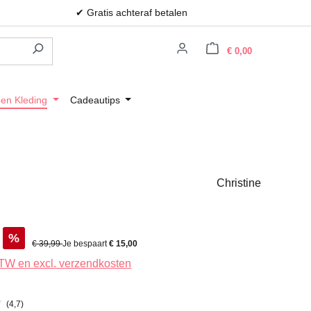
✔ Gratis achteraf betalen
Winkelwagen
€ 0,00
 en Kleding
Cadeautips
Christine
%
Normale prijs:
€ 39,99
Je bespaart
€ 15,00
 BTW en excl. verzendkosten
(4,7)