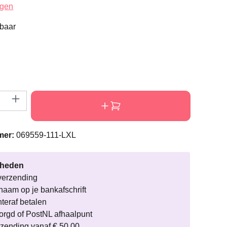
ardering van 4.7 van 5 sterren
ngen
rbaar
eveelheid: Voer de gewenste hoeveelheid i
mer:
069559-111-LXL
rheden
verzending
naam op je bankafschrift
hteraf betalen
rgd of PostNL afhaalpunt
rzending vanaf € 50,00