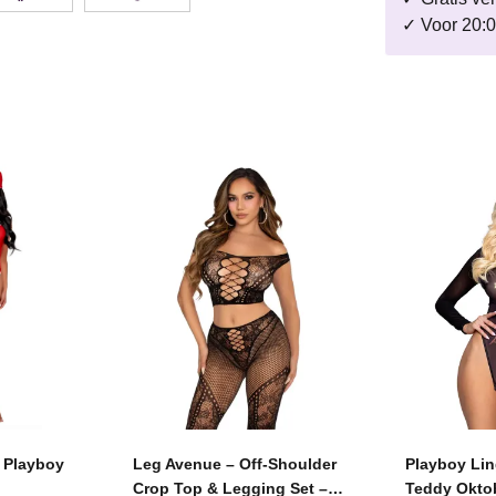
✓ Voor 20:0
- Playboy
Leg Avenue – Off-Shoulder
Playboy Ling
Crop Top & Legging Set –
Teddy Okto