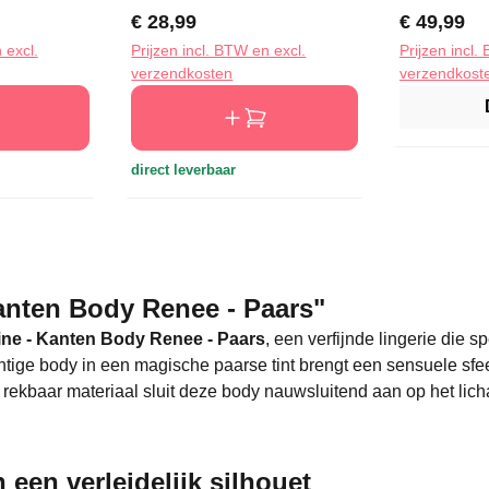
Zwart
Normale prijs:
Normale pr
€ 28,99
€ 49,99
 excl.
Prijzen incl. BTW en excl.
Prijzen incl.
verzendkosten
verzendkost
direct leverbaar
Kanten Body Renee - Paars"
ine - Kanten Body Renee - Paars
, een verfijnde lingerie die
ge body in een magische paarse tint brengt een sensuele sfeer i
rekbaar materiaal sluit deze body nauwsluitend aan op het lic
 een verleidelijk silhouet