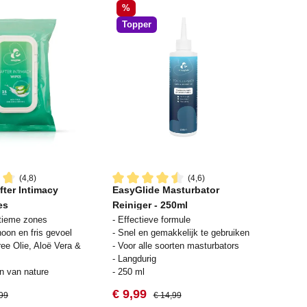
Korting
%
Topper
(4,8)
(4,6)
fter Intimacy
EasyGlide Masturbator
waardering van 4.8 van 5 sterren
Gemiddelde waardering van 4.5 van 5 s
es
Reiniger - 250ml
ntieme zones
- Effectieve formule
oon en fris gevoel
- Snel en gemakkelijk te gebruiken
ree Olie, Aloë Vera &
- Voor alle soorten masturbators
- Langdurig
n van nature
- 250 ml
js:
ale prijs:
Verkoopprijs:
Normale prijs:
€ 9,99
,99
€ 14,99