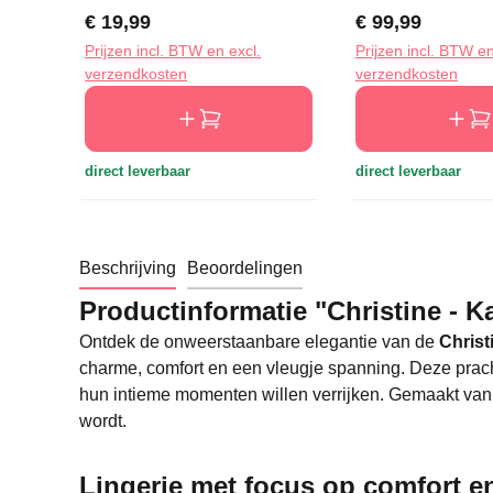
Normale prijs:
Normale prijs:
€ 19,99
€ 99,99
Prijzen incl. BTW en excl.
Prijzen incl. BTW en
verzendkosten
verzendkosten
direct leverbaar
direct leverbaar
Beschrijving
Beoordelingen
Productinformatie "Christine - 
Ontdek de onweerstaanbare elegantie van de
Christ
charme, comfort en een vleugje spanning. Deze prachti
hun intieme momenten willen verrijken. Gemaakt van 
wordt.
Lingerie met focus op comfort en