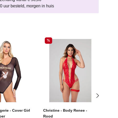
0 uur besteld, morgen in huis
Korting
%
erie - Cover Girl
Christine - Body Renee -
Playb
ber
Rood
Bunny