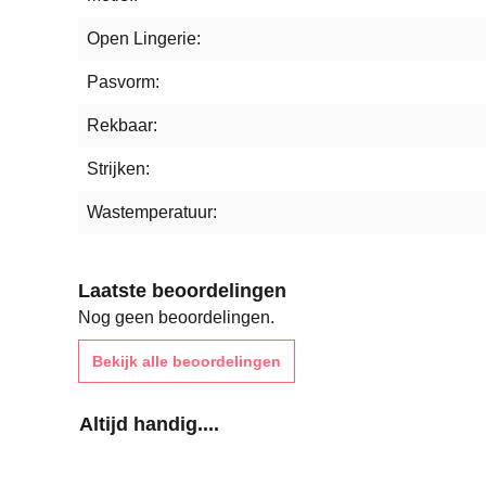
Open Lingerie:
Pasvorm:
Rekbaar:
Strijken:
Wastemperatuur:
Laatste beoordelingen
Nog geen beoordelingen.
Bekijk alle beoordelingen
Productgalerij overslaan
Altijd handig....