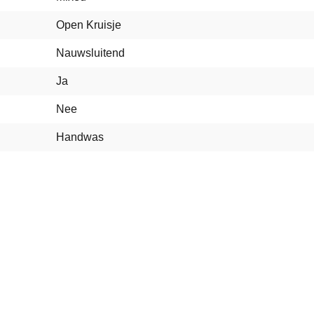
Open Kruisje
Nauwsluitend
Ja
Nee
Handwas