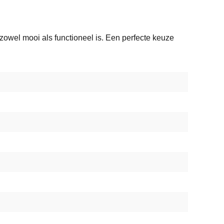
zowel mooi als functioneel is. Een perfecte keuze