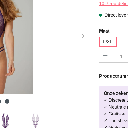
Gemiddelde wa
10 Beoordeli
Direct leve
Selecteer
Maat
L/XL
Productho
Productnum
Onze zeke
✓ Discrete 
✓ Neutrale 
✓ Gratis ac
✓ Thuisbezo
✓ Gratis ve