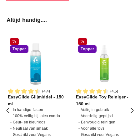
Productgalerij overslaan
Altijd handig....
Korting
Korting
%
%
Topper
Topper
(4,4)
(4,5)
EasyGlide Glijmiddel - 150
EasyGlide Toy Reiniger -
Gemiddelde waardering van 4.4 van 5 sterren
Gemiddelde waardering van 4
ml
150 ml
- In handige flacon
- Veilig in gebruik
- 100% veilig bij latex condooms
- Voordelig geprijsd
- Geur- en kleurloos
- Eenvoudig reinigen
- Neutraal van smaak
- Voor alle toys
- Geschikt voor Vegans
- Geschikt voor Vegans