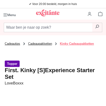
✔ Voor 20:00 besteld, morgen in huis
Ga naar de hoofdinhoud
Wi
Menu
Cadeautips
Cadeaupakketten
Kinky Cadeaupakketten
Topper
First. Kinky [S]Experience Starter
Set
LoveBoxxx
Afbeeldingengalerij overslaan