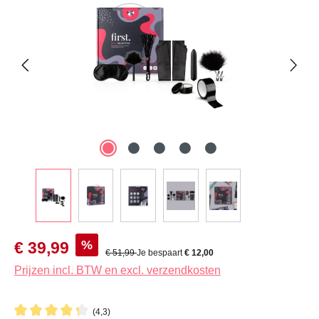
Verkoopprijs:
%
€ 39,99
Normale prijs:
€ 51,99
Je bespaart
€ 12,00
Prijzen incl. BTW en excl. verzendkosten
(4,3)