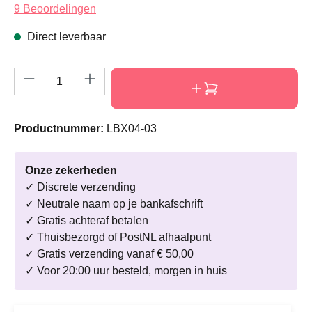
Gemiddelde waardering van 4.3 van 5 sterren
9 Beoordelingen
Direct leverbaar
Producthoeveelheid: Voer de gewenste hoeve
Productnummer:
LBX04-03
Onze zekerheden
✓ Discrete verzending
✓ Neutrale naam op je bankafschrift
✓ Gratis achteraf betalen
✓ Thuisbezorgd of PostNL afhaalpunt
✓ Gratis verzending vanaf € 50,00
✓ Voor 20:00 uur besteld, morgen in huis