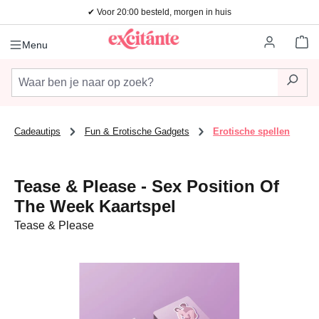
✔ Voor 20:00 besteld, morgen in huis
Ga naar de hoofdinhoud
Wi
Menu
Cadeautips
Fun & Erotische Gadgets
Erotische spellen
Tease & Please - Sex Position Of
The Week Kaartspel
Tease & Please
Afbeeldingengalerij overslaan