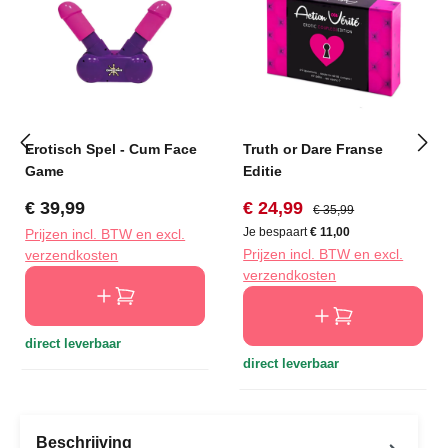
Erotisch Spel - Cum Face
Truth or Dare Franse
Game
Editie
Normale prijs:
Verkoopprijs:
Normale prijs:
€ 39,99
€ 24,99
€ 35,99
Je bespaart
€ 11,00
Prijzen incl. BTW en excl.
Prijzen incl. BTW en excl.
verzendkosten
verzendkosten
direct leverbaar
direct leverbaar
Beschrijving