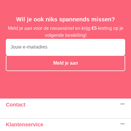
Wil je ook niks spannends missen?
Meld je aan voor de nieuwsbrief en krijg
€5
korting op je
volgende bestelling!
Meld je aan
Contact
Klantenservice