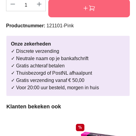
Producthoeveelheid: Voer de gewenste hoeve
Productnummer:
121101-Pink
Onze zekerheden
✓ Discrete verzending
✓ Neutrale naam op je bankafschrift
✓ Gratis achteraf betalen
✓ Thuisbezorgd of PostNL afhaalpunt
✓ Gratis verzending vanaf € 50,00
✓ Voor 20:00 uur besteld, morgen in huis
Productgalerij overslaan
Klanten bekeken ook
Korting
%