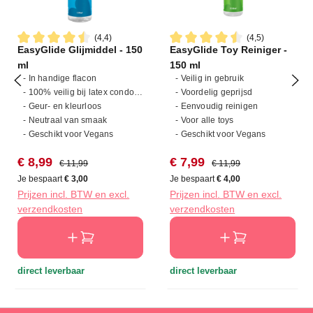
(4,4)
(4,5)
EasyGlide Glijmiddel - 150
EasyGlide Toy Reiniger -
Gemiddelde waardering van 4.4 van 5 sterren
Gemiddelde waardering van 4
ml
150 ml
- In handige flacon
- Veilig in gebruik
- 100% veilig bij latex condooms
- Voordelig geprijsd
- Geur- en kleurloos
- Eenvoudig reinigen
- Neutraal van smaak
- Voor alle toys
- Geschikt voor Vegans
- Geschikt voor Vegans
Verkoopprijs:
Normale prijs:
Verkoopprijs:
Normale prijs:
€ 8,99
€ 7,99
€ 11,99
€ 11,99
Je bespaart
€ 3,00
Je bespaart
€ 4,00
Prijzen incl. BTW en excl.
Prijzen incl. BTW en excl.
verzendkosten
verzendkosten
direct leverbaar
direct leverbaar