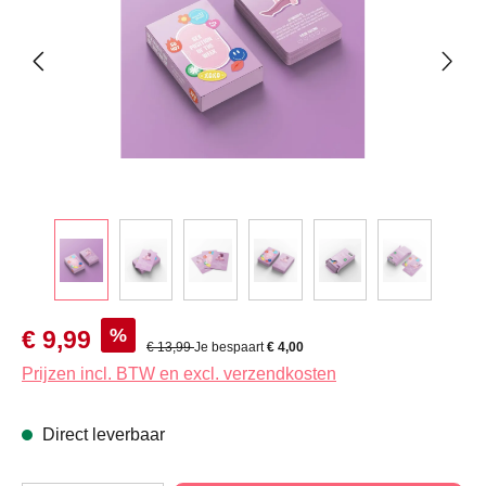
Verkoopprijs:
%
€ 9,99
Normale prijs:
€ 13,99
Je bespaart
€ 4,00
Prijzen incl. BTW en excl. verzendkosten
Direct leverbaar