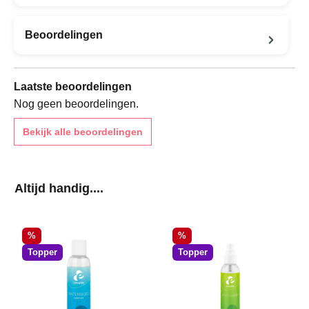
Beoordelingen
Laatste beoordelingen
Nog geen beoordelingen.
Bekijk alle beoordelingen
Productgalerij overslaan
Altijd handig....
Korting
Korting
%
%
Topper
Topper