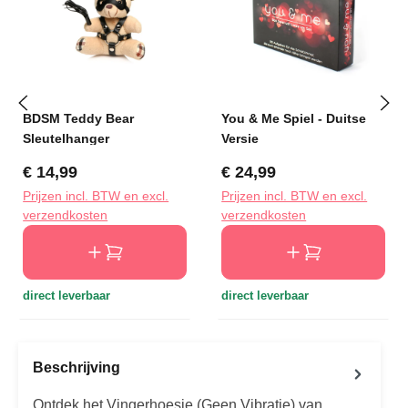
BDSM Teddy Bear
You & Me Spiel - Duitse
Sleutelhanger
Versie
Normale prijs:
Normale prijs:
€ 14,99
€ 24,99
Prijzen incl. BTW en excl.
Prijzen incl. BTW en excl.
verzendkosten
verzendkosten
direct leverbaar
direct leverbaar
Beschrijving
Ontdek het Vingerhoesje (Geen Vibratie) van