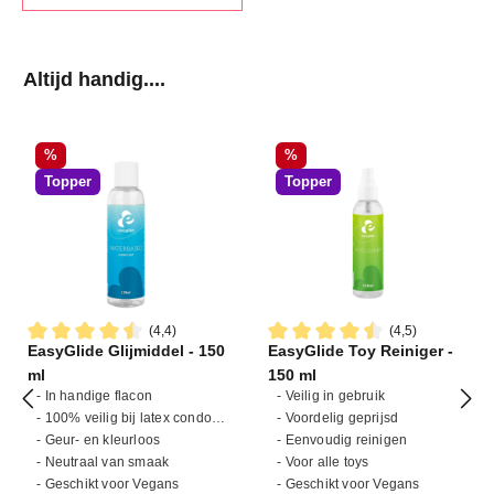
Productgalerij overslaan
Altijd handig....
Korting
Korting
%
%
Topper
Topper
(4,4)
(4,5)
EasyGlide Glijmiddel - 150
EasyGlide Toy Reiniger -
Gemiddelde waardering van 4.4 van 5 sterren
Gemiddelde waardering van 4
ml
150 ml
- In handige flacon
- Veilig in gebruik
- 100% veilig bij latex condooms
- Voordelig geprijsd
- Geur- en kleurloos
- Eenvoudig reinigen
- Neutraal van smaak
- Voor alle toys
- Geschikt voor Vegans
- Geschikt voor Vegans