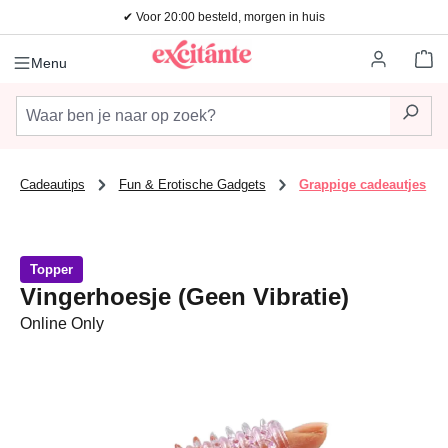
✔ Voor 20:00 besteld, morgen in huis
Ga naar de hoofdinhoud
Wi
Menu
Cadeautips
Fun & Erotische Gadgets
Grappige cadeautjes
Topper
Vingerhoesje (Geen Vibratie)
Online Only
Afbeeldingengalerij overslaan