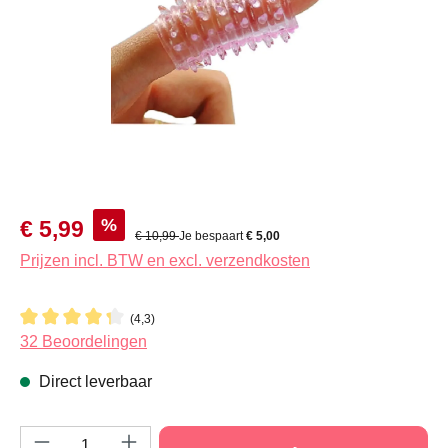
Verkoopprijs:
%
€ 5,99
Normale prijs:
€ 10,99
Je bespaart
€ 5,00
Prijzen incl. BTW en excl. verzendkosten
(4,3)
Gemiddelde waardering van 4.2 van 5 sterren
32 Beoordelingen
Direct leverbaar
Producthoeveelheid: Voer de gewenste hoeve