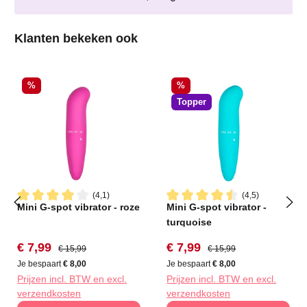
Productgalerij overslaan
Klanten bekeken ook
Korting
Korting
%
%
Topper
(4,1)
(4,5)
Mini G-spot vibrator - roze
Mini G-spot vibrator -
Gemiddelde waardering van 4.1 van 5 sterren
Gemiddelde waardering van 4
turquoise
Verkoopprijs:
Normale prijs:
Verkoopprijs:
Normale prijs:
€ 7,99
€ 7,99
€ 15,99
€ 15,99
Je bespaart
€ 8,00
Je bespaart
€ 8,00
Prijzen incl. BTW en excl.
Prijzen incl. BTW en excl.
verzendkosten
verzendkosten