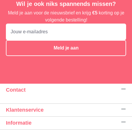
Wil je ook niks spannends missen?
Meld je aan voor de nieuwsbrief en krijg
€5
korting op je
volgende bestelling!
Meld je aan
Contact
Klantenservice
Informatie