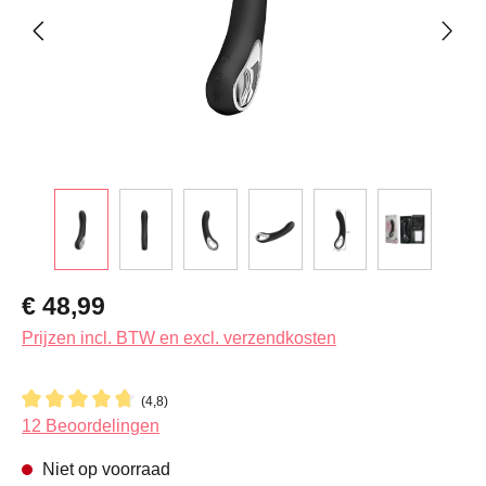
Normale prijs:
€ 48,99
Prijzen incl. BTW en excl. verzendkosten
(4,8)
Gemiddelde waardering van 4.8 van 5 sterren
12 Beoordelingen
Niet op voorraad