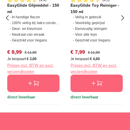
(4,4)
(4,5)
EasyGlide Glijmiddel - 150
EasyGlide Toy Reiniger -
Gemiddelde waardering van 4.4 van 5 sterren
Gemiddelde waardering van 4
ml
150 ml
- In handige flacon
- Veilig in gebruik
- 100% veilig bij latex condooms
- Voordelig geprijsd
- Geur- en kleurloos
- Eenvoudig reinigen
- Neutraal van smaak
- Voor alle toys
- Geschikt voor Vegans
- Geschikt voor Vegans
Verkoopprijs:
Normale prijs:
Verkoopprijs:
Normale prijs:
€ 8,99
€ 7,99
€ 11,99
€ 11,99
Je bespaart
€ 3,00
Je bespaart
€ 4,00
Prijzen incl. BTW en excl.
Prijzen incl. BTW en excl.
verzendkosten
verzendkosten
direct leverbaar
direct leverbaar