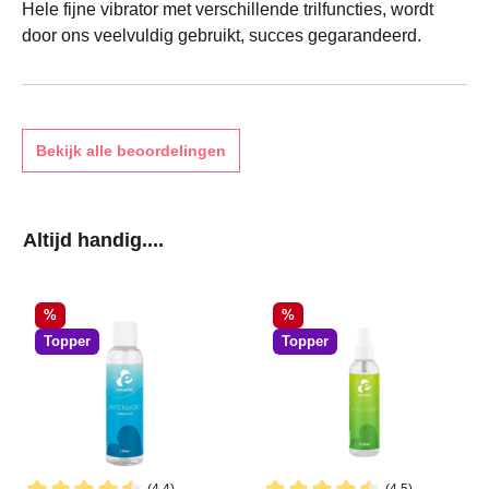
Hele fijne vibrator met verschillende trilfuncties, wordt
door ons veelvuldig gebruikt, succes gegarandeerd.
Bekijk alle beoordelingen
Productgalerij overslaan
Altijd handig....
Korting
Korting
%
%
Topper
Topper