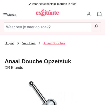
✔ Voor 20:00 besteld, morgen in huis
Ga naar de hoofdinhoud
Wi
Menu
Drogist
Voor Hem
Anaal Douches
Anaal Douche Opzetstuk
XR Brands
Afbeeldingengalerij overslaan