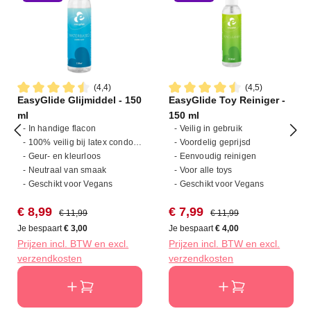
(4,4)
(4,5)
EasyGlide Glijmiddel - 150
EasyGlide Toy Reiniger -
Gemiddelde waardering van 4.4 van 5 sterren
Gemiddelde waardering van 4
ml
150 ml
- In handige flacon
- Veilig in gebruik
- 100% veilig bij latex condooms
- Voordelig geprijsd
- Geur- en kleurloos
- Eenvoudig reinigen
- Neutraal van smaak
- Voor alle toys
- Geschikt voor Vegans
- Geschikt voor Vegans
Verkoopprijs:
Normale prijs:
Verkoopprijs:
Normale prijs:
€ 8,99
€ 7,99
€ 11,99
€ 11,99
Je bespaart
€ 3,00
Je bespaart
€ 4,00
Prijzen incl. BTW en excl.
Prijzen incl. BTW en excl.
verzendkosten
verzendkosten