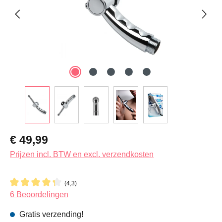
Normale prijs:
€ 49,99
Prijzen incl. BTW en excl. verzendkosten
(4,3)
Gemiddelde waardering van 4.3 van 5 sterren
6 Beoordelingen
Gratis verzending!