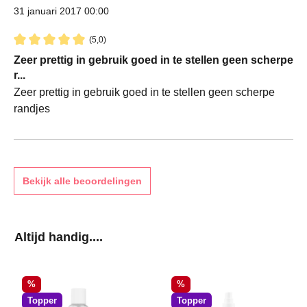
31 januari 2017 00:00
(5,0)
Recensie met een waardering van 5 van de 5 sterren
Zeer prettig in gebruik goed in te stellen geen scherpe
r...
Zeer prettig in gebruik goed in te stellen geen scherpe
randjes
Bekijk alle beoordelingen
Productgalerij overslaan
Altijd handig....
Korting
Korting
%
%
Topper
Topper