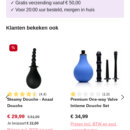
✓ Gratis verzending vanaf € 50,00
✓ Voor 20:00 uur besteld, morgen in huis
Productgalerij overslaan
Klanten bekeken ook
Korting
%
(4,4)
(1,0)
Steamy Douche - Anaal
Premium One-way Valve
Gemiddelde waardering van 4.4 van 5 sterren
Gemiddelde waardering van 1
Douche
Intieme Douche Set
Verkoopprijs:
Normale prijs:
Normale prijs:
€ 29,99
€ 34,99
€ 51,99
Je bespaart
€ 22,00
Prijzen incl. BTW en excl.
Prijzen incl. BTW en excl.
verzendkosten