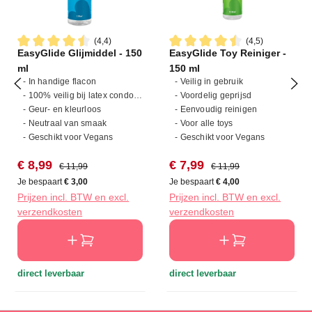
(4,4)
(4,5)
EasyGlide Glijmiddel - 150
EasyGlide Toy Reiniger -
Gemiddelde waardering van 4.4 van 5 sterren
Gemiddelde waardering van 4
ml
150 ml
- In handige flacon
- Veilig in gebruik
- 100% veilig bij latex condooms
- Voordelig geprijsd
- Geur- en kleurloos
- Eenvoudig reinigen
- Neutraal van smaak
- Voor alle toys
- Geschikt voor Vegans
- Geschikt voor Vegans
Verkoopprijs:
Normale prijs:
Verkoopprijs:
Normale prijs:
€ 8,99
€ 7,99
€ 11,99
€ 11,99
Je bespaart
€ 3,00
Je bespaart
€ 4,00
Prijzen incl. BTW en excl.
Prijzen incl. BTW en excl.
verzendkosten
verzendkosten
direct leverbaar
direct leverbaar