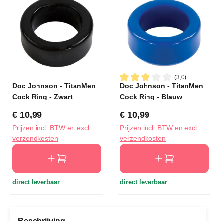
(3,0)
Doc Johnson - TitanMen
Doc Johnson - TitanMen
Gemiddelde waardering van 3
Cock Ring - Zwart
Cock Ring - Blauw
Normale prijs:
Normale prijs:
€ 10,99
€ 10,99
Prijzen incl. BTW en excl.
Prijzen incl. BTW en excl.
verzendkosten
verzendkosten
direct leverbaar
direct leverbaar
Beschrijving