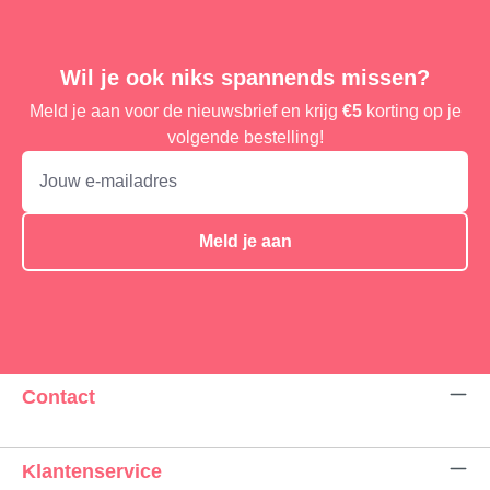
Wil je ook niks spannends missen?
Meld je aan voor de nieuwsbrief en krijg
€5
korting op je
volgende bestelling!
Meld je aan
Contact
Klantenservice