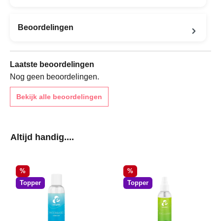
Beoordelingen
Laatste beoordelingen
Nog geen beoordelingen.
Bekijk alle beoordelingen
Productgalerij overslaan
Altijd handig....
Korting
Korting
%
%
Topper
Topper