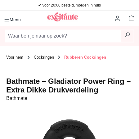
✔ Voor 20:00 besteld, morgen in huis
Ga naar de hoofdinhoud
Wi
Menu
Voor hem
Cockringen
Rubberen Cockringen
Bathmate – Gladiator Power Ring –
Extra Dikke Drukverdeling
Bathmate
Afbeeldingengalerij overslaan