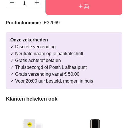
Producthoeveelheid: Voer de gewenste hoeve
Productnummer:
E32069
Onze zekerheden
✓ Discrete verzending
✓ Neutrale naam op je bankafschrift
✓ Gratis achteraf betalen
✓ Thuisbezorgd of PostNL afhaalpunt
✓ Gratis verzending vanaf € 50,00
✓ Voor 20:00 uur besteld, morgen in huis
Productgalerij overslaan
Klanten bekeken ook