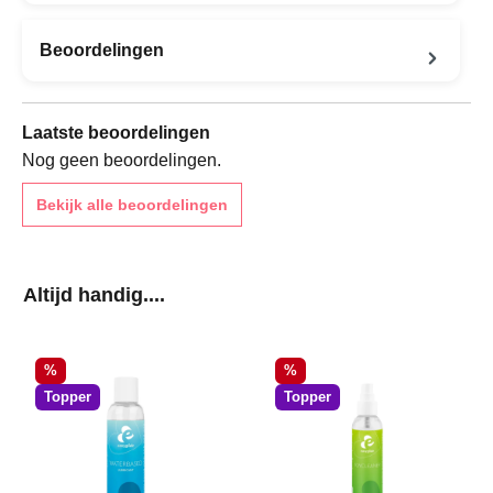
Beoordelingen
Laatste beoordelingen
Nog geen beoordelingen.
Bekijk alle beoordelingen
Productgalerij overslaan
Altijd handig....
Korting
Korting
%
%
Topper
Topper