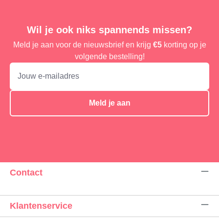
Wil je ook niks spannends missen?
Meld je aan voor de nieuwsbrief en krijg
€5
korting op je
volgende bestelling!
Meld je aan
Contact
Klantenservice