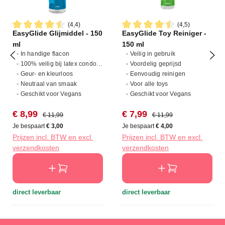
(4,4)
(4,5)
EasyGlide Glijmiddel - 150
EasyGlide Toy Reiniger -
Gemiddelde waardering van 4.4 van 5 sterren
Gemiddelde waardering van 4
ml
150 ml
- In handige flacon
- Veilig in gebruik
- 100% veilig bij latex condooms
- Voordelig geprijsd
- Geur- en kleurloos
- Eenvoudig reinigen
- Neutraal van smaak
- Voor alle toys
- Geschikt voor Vegans
- Geschikt voor Vegans
Verkoopprijs:
Normale prijs:
Verkoopprijs:
Normale prijs:
€ 8,99
€ 7,99
€ 11,99
€ 11,99
Je bespaart
€ 3,00
Je bespaart
€ 4,00
Prijzen incl. BTW en excl.
Prijzen incl. BTW en excl.
verzendkosten
verzendkosten
direct leverbaar
direct leverbaar