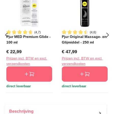
(4,7)
(4,6)
Pjur MED Premium Glide -
Pjur Original Massage- en
Gemiddelde waardering van 4.6 van 5 sterren
Gemiddelde waardering van 4
100 ml
Glijmiddel - 250 ml
Normale prijs:
Normale prijs:
€ 22,99
€ 47,99
Prijzen incl. BTW en excl.
Prijzen incl. BTW en excl.
verzendkosten
verzendkosten
direct leverbaar
direct leverbaar
Beschrijving