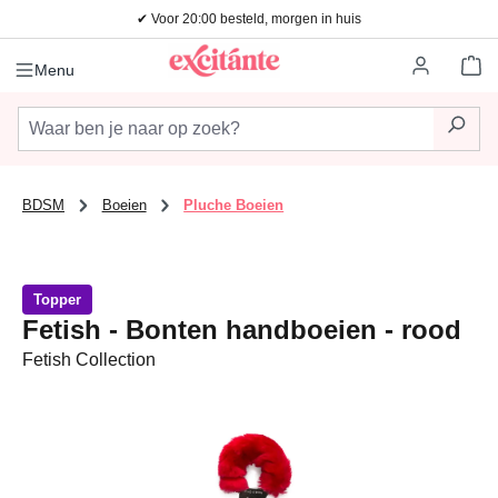
✔ Voor 20:00 besteld, morgen in huis
Ga naar de hoofdinhoud
Wi
Menu
BDSM
Boeien
Pluche Boeien
Topper
Fetish - Bonten handboeien - rood
Fetish Collection
Afbeeldingengalerij overslaan