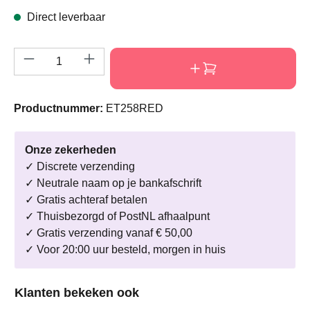
Direct leverbaar
Producthoeveelheid: Voer de gewenste hoeve
Productnummer:
ET258RED
Onze zekerheden
✓ Discrete verzending
✓ Neutrale naam op je bankafschrift
✓ Gratis achteraf betalen
✓ Thuisbezorgd of PostNL afhaalpunt
✓ Gratis verzending vanaf € 50,00
✓ Voor 20:00 uur besteld, morgen in huis
Productgalerij overslaan
Klanten bekeken ook