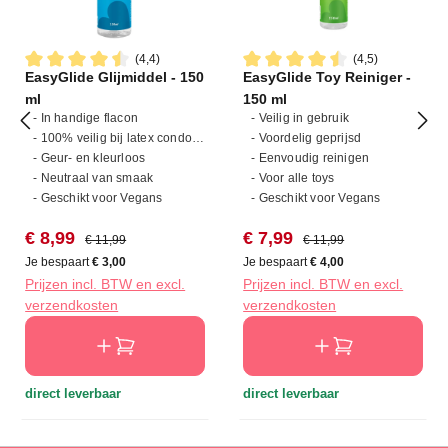
(4,4)
(4,5)
EasyGlide Glijmiddel - 150
EasyGlide Toy Reiniger -
Gemiddelde waardering van 4.4 van 5 sterren
Gemiddelde waardering van 4
ml
150 ml
- In handige flacon
- Veilig in gebruik
- 100% veilig bij latex condooms
- Voordelig geprijsd
- Geur- en kleurloos
- Eenvoudig reinigen
- Neutraal van smaak
- Voor alle toys
- Geschikt voor Vegans
- Geschikt voor Vegans
Verkoopprijs:
Normale prijs:
Verkoopprijs:
Normale prijs:
€ 8,99
€ 7,99
€ 11,99
€ 11,99
Je bespaart
€ 3,00
Je bespaart
€ 4,00
Prijzen incl. BTW en excl.
Prijzen incl. BTW en excl.
verzendkosten
verzendkosten
direct leverbaar
direct leverbaar