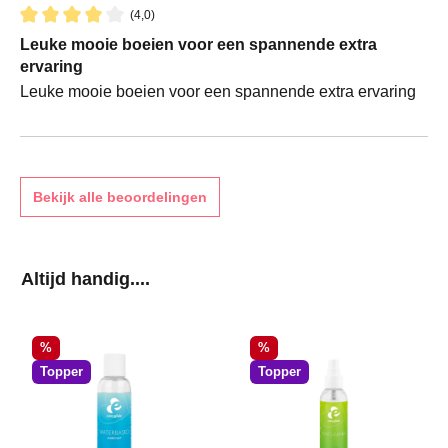
(4,0)
Recensie met een waardering van 4 van de 5 sterren
Leuke mooie boeien voor een spannende extra
ervaring
Leuke mooie boeien voor een spannende extra ervaring
Bekijk alle beoordelingen
Productgalerij overslaan
Altijd handig....
Korting
Korting
%
%
Topper
Topper