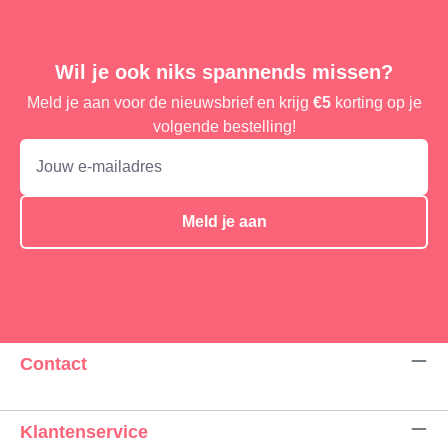
Wil je ook niks spannends missen?
Meld je aan voor de nieuwsbrief en krijg
€5
korting op je
volgende bestelling!
Meld je aan
Contact
Klantenservice