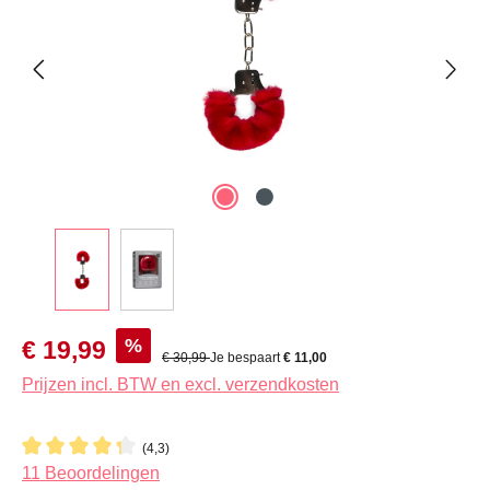
Verkoopprijs:
%
€ 19,99
Normale prijs:
€ 30,99
Je bespaart
€ 11,00
Prijzen incl. BTW en excl. verzendkosten
(4,3)
Gemiddelde waardering van 4.2 van 5 sterren
11 Beoordelingen