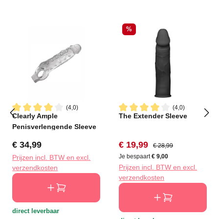
Korting
%
(4,0)
(4,0)
Clearly Ample
The Extender Sleeve
Gemiddelde waardering van 4 van 5 sterren
Gemiddelde waardering van 4
Penisverlengende Sleeve
Normale prijs:
Verkoopprijs:
Normale prijs:
€ 34,99
€ 19,99
€ 28,99
Je bespaart
€ 9,00
Prijzen incl. BTW en excl.
Prijzen incl. BTW en excl.
verzendkosten
verzendkosten
direct leverbaar