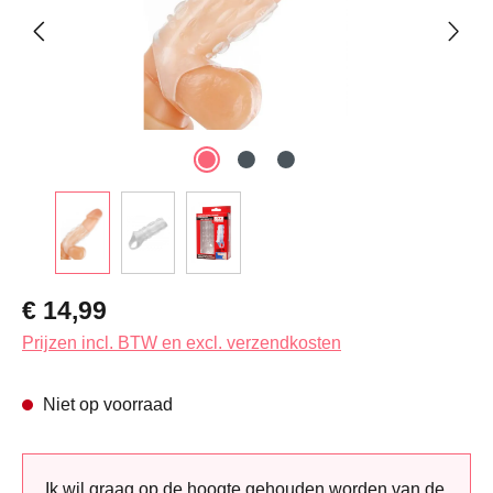
Normale prijs:
€ 14,99
Prijzen incl. BTW en excl. verzendkosten
Niet op voorraad
Ik wil graag op de hoogte gehouden worden van de