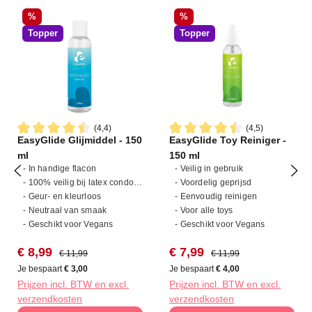
Korting
Korting
%
%
Topper
Topper
(4,4)
(4,5)
EasyGlide Glijmiddel - 150
EasyGlide Toy Reiniger -
Gemiddelde waardering van 4.4 van 5 sterren
Gemiddelde waardering van 4
ml
150 ml
- In handige flacon
- Veilig in gebruik
- 100% veilig bij latex condooms
- Voordelig geprijsd
- Geur- en kleurloos
- Eenvoudig reinigen
- Neutraal van smaak
- Voor alle toys
- Geschikt voor Vegans
- Geschikt voor Vegans
Verkoopprijs:
Normale prijs:
Verkoopprijs:
Normale prijs:
€ 8,99
€ 7,99
€ 11,99
€ 11,99
Je bespaart
€ 3,00
Je bespaart
€ 4,00
Prijzen incl. BTW en excl.
Prijzen incl. BTW en excl.
verzendkosten
verzendkosten