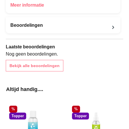
Meer informatie
Beoordelingen
Laatste beoordelingen
Nog geen beoordelingen.
Bekijk alle beoordelingen
Productgalerij overslaan
Altijd handig....
Korting
Korting
%
%
Topper
Topper