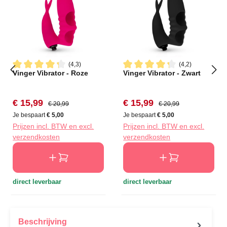
(4,3)
(4,2)
Vinger Vibrator - Roze
Vinger Vibrator - Zwart
Gemiddelde waardering van 4.3 van 5 sterren
Gemiddelde waardering van 4
Verkoopprijs:
Normale prijs:
Verkoopprijs:
Normale prijs:
€ 15,99
€ 15,99
€ 20,99
€ 20,99
Je bespaart
€ 5,00
Je bespaart
€ 5,00
Prijzen incl. BTW en excl.
Prijzen incl. BTW en excl.
verzendkosten
verzendkosten
direct leverbaar
direct leverbaar
Beschrijving