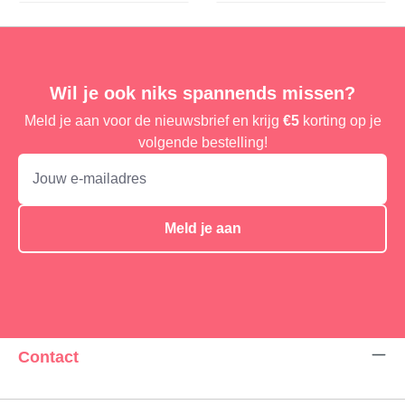
Wil je ook niks spannends missen?
Meld je aan voor de nieuwsbrief en krijg
€5
korting op je
volgende bestelling!
Meld je aan
Contact