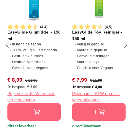
(4,4)
(4,5)
EasyGlide Glijmiddel - 150
EasyGlide Toy Reiniger -
Gemiddelde waardering van 4.4 van 5 sterren
Gemiddelde waardering van 4
ml
150 ml
- In handige flacon
- Veilig in gebruik
- 100% veilig bij latex condooms
- Voordelig geprijsd
- Geur- en kleurloos
- Eenvoudig reinigen
- Neutraal van smaak
- Voor alle toys
- Geschikt voor Vegans
- Geschikt voor Vegans
Verkoopprijs:
Normale prijs:
Verkoopprijs:
Normale prijs:
€ 8,99
€ 7,99
€ 11,99
€ 11,99
Je bespaart
€ 3,00
Je bespaart
€ 4,00
Prijzen incl. BTW en excl.
Prijzen incl. BTW en excl.
verzendkosten
verzendkosten
direct leverbaar
direct leverbaar