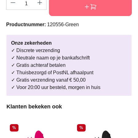
Producthoeveelheid: Voer de gewenste hoeve
Productnummer:
120556-Green
Onze zekerheden
✓ Discrete verzending
✓ Neutrale naam op je bankafschrift
✓ Gratis achteraf betalen
✓ Thuisbezorgd of PostNL afhaalpunt
✓ Gratis verzending vanaf € 50,00
✓ Voor 20:00 uur besteld, morgen in huis
Productgalerij overslaan
Klanten bekeken ook
Korting
Korting
%
%