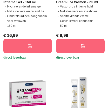
Intieme Gel - 150 ml
Cream For Women - 50 ml
- Hydraterende intieme gel
- Verzorgt de intieme huid
- Met aloë vera en calendula
- Met aloë vera en sheaboter
- Ondersteunt een aangenaam glijgevoel
- Sneltrekkende crème
- Voor vrouwen
- Geschikt voor condooms
- 150 ml
- 50 ml
Normale prijs:
Normale prijs:
€ 16,99
€ 9,99
direct leverbaar
direct leverbaar