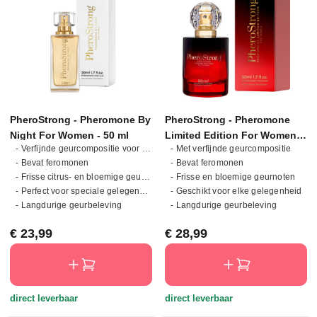
PheroStrong - Pheromone By
PheroStrong - Pheromone
Night For Women - 50 ml
Limited Edition For Women -
- Verfijnde geurcompositie voor de avond
- Met verfijnde geurcompositie
50 ml
- Bevat feromonen
- Bevat feromonen
- Frisse citrus- en bloemige geurnoten
- Frisse en bloemige geurnoten
- Perfect voor speciale gelegenheden
- Geschikt voor elke gelegenheid
- Langdurige geurbeleving
- Langdurige geurbeleving
Normale prijs:
Normale prijs:
€ 23,99
€ 28,99
direct leverbaar
direct leverbaar