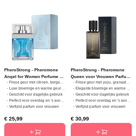
PheroStrong - Pheromone
PheroStrong - Pheromone
Angel for Women Perfume -
Queen voor Vrouwen Parfum
- Frisse geur met citroen, bergamot en vanille
- Frisse geur met yuzu, granaatappel en muskus
50 ml
- 50 ml
- Luxe bloemige en warme geurcompositie
- Elegante bloemige en warme geurcompositie
- Geschikt voor dagelijks gebruik
- Geschikt voor dagelijks gebruik
- Perfect voor overdag en 's avonds
- Perfect voor overdag en 's avonds
- Verfijnd parfum voor vrouwen
- Verfijnd parfum voor vrouwen
Normale prijs:
Normale prijs:
€ 25,99
€ 30,99