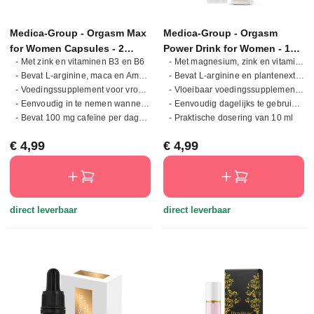
Medica-Group - Orgasm Max
Medica-Group - Orgasm
for Women Capsules - 2
Power Drink for Women - 10
- Met zink en vitaminen B3 en B6
- Met magnesium, zink en vitaminen B3 en B6
Capsules
ml
- Bevat L-arginine, maca en Amerikaanse ginseng
- Bevat L-arginine en plantenextracten
- Voedingssupplement voor vrouwen in capsulevorm
- Vloeibaar voedingssupplement voor vrouwen
- Eenvoudig in te nemen wanneer gewenst
- Eenvoudig dagelijks te gebruiken
- Bevat 100 mg cafeïne per dagelijkse dosering
- Praktische dosering van 10 ml
Normale prijs:
Normale prijs:
€ 4,99
€ 4,99
direct leverbaar
direct leverbaar