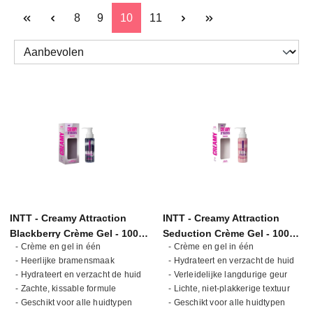
Pagina
Pagina
Pagina
Pagina
8
9
10
11
INTT - Creamy Attraction
INTT - Creamy Attraction
Blackberry Crème Gel - 100
Seduction Crème Gel - 100
- Crème en gel in één
- Crème en gel in één
ml
ml
- Heerlijke bramensmaak
- Hydrateert en verzacht de huid
- Hydrateert en verzacht de huid
- Verleidelijke langdurige geur
- Zachte, kissable formule
- Lichte, niet-plakkerige textuur
- Geschikt voor alle huidtypen
- Geschikt voor alle huidtypen