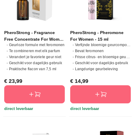
PheroStrong - Fragrance
PheroStrong - Pheromone
Free Concentrate For Women
For Women - 15 ml
- Geurloze formule met feromonen
- Verfijnde bloemige geurcompositie
- 7,5 ml
- Te combineren met elk parfum
- Bevat feromonen
- Verandert je favoriete geur niet
- Frisse citrus- en bloemige geurnoten
- Geschikt voor dagelijks gebruik
- Geschikt voor dagelijks gebruik
- Praktische flacon van 7,5 ml
- Langdurige geurbeleving
Normale prijs:
Normale prijs:
€ 23,99
€ 14,99
direct leverbaar
direct leverbaar