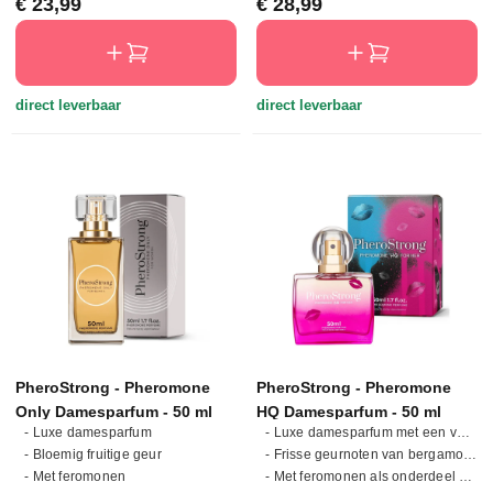
Normale prijs:
Normale prijs:
€ 23,99
€ 28,99
direct leverbaar
direct leverbaar
PheroStrong - Pheromone
PheroStrong - Pheromone
Only Damesparfum - 50 ml
HQ Damesparfum - 50 ml
- Luxe damesparfum
- Luxe damesparfum met een verfijnde en langdurige geur
- Bloemig fruitige geur
- Frisse geurnoten van bergamot, tuberoos en jasmijn
- Met feromonen
- Met feromonen als onderdeel van de geurcompositie