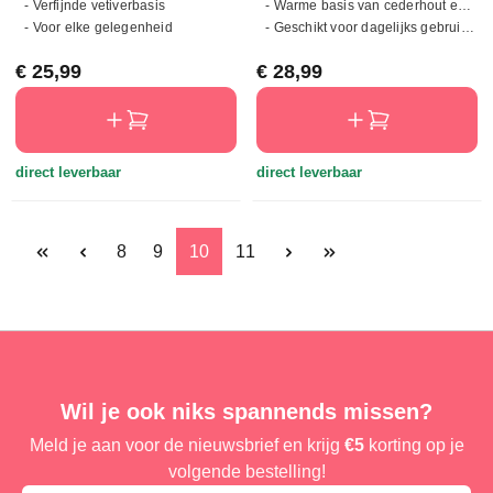
- Verfijnde vetiverbasis
- Warme basis van cederhout en vanille
- Voor elke gelegenheid
- Geschikt voor dagelijks gebruik en speciale gelegenheden
Normale prijs:
Normale prijs:
€ 25,99
€ 28,99
direct leverbaar
direct leverbaar
Pagina
Pagina
Pagina
Pagina
8
9
10
11
Wil je ook niks spannends missen?
Meld je aan voor de nieuwsbrief en krijg
€5
korting op je
volgende bestelling!