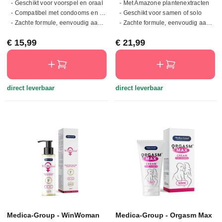
- Geschikt voor voorspel en oraal
- Met Amazone plantenextracten
- Compatibel met condooms en toys
- Geschikt voor samen of solo
- Zachte formule, eenvoudig aan te brengen
- Zachte formule, eenvoudig aan te brengen
Normale prijs:
Normale prijs:
€ 15,99
€ 21,99
direct leverbaar
direct leverbaar
Medica-Group - WinWoman
Medica-Group - Orgasm Max