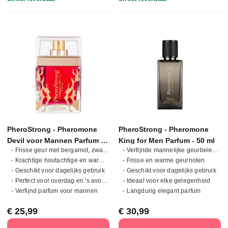
PheroStrong - Pheromone
PheroStrong - Pheromone
Devil voor Mannen Parfum -
King for Men Parfum - 50 ml
- Frisse geur met bergamot, zwarte peper en tonkaboon
- Verfijnde mannelijke geurbeleving
50 ml
- Krachtige houtachtige en warme geurcompositie
- Frisse en warme geurnoten
- Geschikt voor dagelijks gebruik
- Geschikt voor dagelijks gebruik
- Perfect voor overdag en 's avonds
- Ideaal voor elke gelegenheid
- Verfijnd parfum voor mannen
- Langdurig elegant parfum
Normale prijs:
Normale prijs:
€ 25,99
€ 30,99