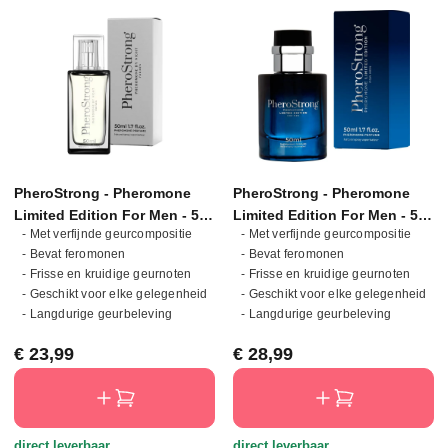
PheroStrong - Pheromone
PheroStrong - Pheromone
Limited Edition For Men - 50
Limited Edition For Men - 50
- Met verfijnde geurcompositie
- Met verfijnde geurcompositie
ml
ml
- Bevat feromonen
- Bevat feromonen
- Frisse en kruidige geurnoten
- Frisse en kruidige geurnoten
- Geschikt voor elke gelegenheid
- Geschikt voor elke gelegenheid
- Langdurige geurbeleving
- Langdurige geurbeleving
Normale prijs:
Normale prijs:
€ 23,99
€ 28,99
direct leverbaar
direct leverbaar