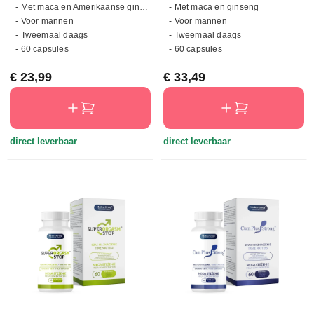
- Met maca en Amerikaanse ginseng
- Met maca en ginseng
- Voor mannen
- Voor mannen
- Tweemaal daags
- Tweemaal daags
- 60 capsules
- 60 capsules
Normale prijs:
Normale prijs:
€ 23,99
€ 33,49
direct leverbaar
direct leverbaar