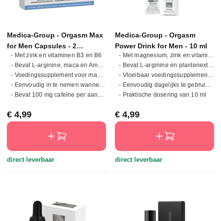
Medica-Group - Orgasm Max
Medica-Group - Orgasm
for Men Capsules - 2
Power Drink for Men - 10 ml
- Met zink en vitaminen B3 en B6
- Met magnesium, zink en vitaminen B3 en B6
Capsules
- Bevat L-arginine, maca en Amerikaanse ginseng
- Bevat L-arginine en plantenextracten
- Voedingssupplement voor mannen in capsulevorm
- Vloeibaar voedingssupplement voor mannen
- Eenvoudig in te nemen wanneer gewenst
- Eenvoudig dagelijks te gebruiken
- Bevat 100 mg cafeïne per aanbevolen dagelijkse dosering
- Praktische dosering van 10 ml
Normale prijs:
Normale prijs:
€ 4,99
€ 4,99
direct leverbaar
direct leverbaar