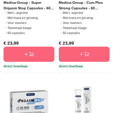
Medica-Group - Super
Medica-Group - Cum Plus
Orgasm Stop Capsules - 60
Strong Capsules - 60
- Met L-arginine
- Met L-arginine
Capsules
Capsules
- Met maca en ginseng
- Met maca en ginseng
- Voor mannen
- Voor mannen
- Tweemaal daags
- Tweemaal daags
- 60 capsules
- 60 capsules
Normale prijs:
Normale prijs:
€ 23,99
€ 23,99
direct leverbaar
direct leverbaar