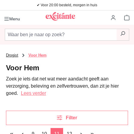
✔ Voor 20:00 besteld, morgen in huis
Ga naar de hoofdinhoud
Wi
Menu
Drogist
Voor Hem
Voor Hem
Zoek je iets dat net wat meer aandacht geeft aan
verzorging, beleving en zelfvertrouwen, dan zit je hier
goed.
Lees verder
Filter
Pagina
Pagina
Pagina
Pagina
9
10
11
12