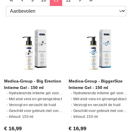
Medica-Group - Big Erection
Medica-Group - BiggerSize
Intieme Gel - 150 ml
Intieme Gel - 150 ml
- Hydraterende intieme gel voor mannen
- Hydraterende intieme gel voor mannen
- Met aloë vera en ginsengextract
- Met aloë vera en ginsengextract
- Verzorgt en verzacht de huid
- Verzorgt en verzacht de huid
- Geschikt voor gebruik met condooms
- Geschikt voor gebruik met condooms
- Inhoud: 150 ml
- Inhoud: 150 ml
Normale prijs:
Normale prijs:
€ 16,99
€ 16,99