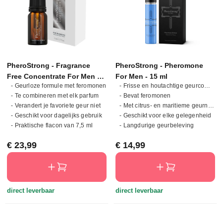
PheroStrong - Fragrance
PheroStrong - Pheromone
Free Concentrate For Men -
For Men - 15 ml
- Geurloze formule met feromonen
- Frisse en houtachtige geurcompositie
7,5 ml
- Te combineren met elk parfum
- Bevat feromonen
- Verandert je favoriete geur niet
- Met citrus- en maritieme geurnoten
- Geschikt voor dagelijks gebruik
- Geschikt voor elke gelegenheid
- Praktische flacon van 7,5 ml
- Langdurige geurbeleving
Normale prijs:
Normale prijs:
€ 23,99
€ 14,99
direct leverbaar
direct leverbaar