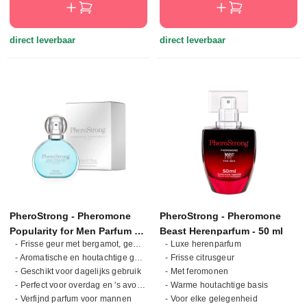
direct leverbaar
direct leverbaar
PheroStrong - Pheromone
PheroStrong - Pheromone
Popularity for Men Parfum -
Beast Herenparfum - 50 ml
- Frisse geur met bergamot, gember en cederhout
- Luxe herenparfum
50 ml
- Aromatische en houtachtige geurbeleving
- Frisse citrusgeur
- Geschikt voor dagelijks gebruik
- Met feromonen
- Perfect voor overdag en 's avonds
- Warme houtachtige basis
- Verfijnd parfum voor mannen
- Voor elke gelegenheid