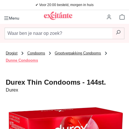
✔ Voor 20:00 besteld, morgen in huis
Ga naar de hoofdinhoud
Wi
Menu
Drogist
Condooms
Grootverpakking Condooms
Dunne Condooms
Durex Thin Condooms - 144st.
Durex
Afbeeldingengalerij overslaan