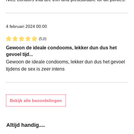
4 februari 2024 00:00
(5,0)
Recensie met een waardering van 5 van de 5 sterren
Gewoon de ideale condooms, lekker dun dus het
gevoel tijd...
Gewoon de ideale condooms, lekker dun dus het gevoel
tijdens de sex is zeer intens
Bekijk alle beoordelingen
Productgalerij overslaan
Altijd handig....