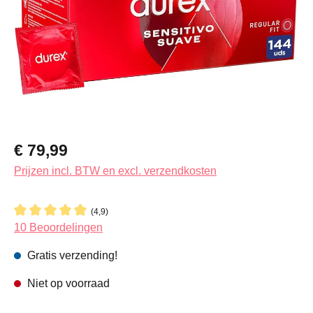
Normale prijs:
€ 79,99
Prijzen incl. BTW en excl. verzendkosten
(4,9)
Gemiddelde waardering van 4.9 van 5 sterren
10 Beoordelingen
Gratis verzending!
Niet op voorraad