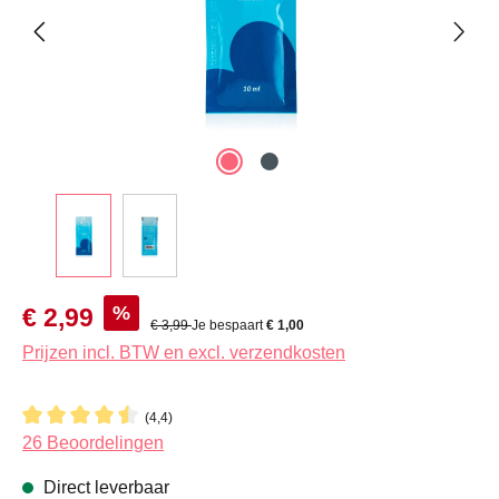
Verkoopprijs:
%
€ 2,99
Normale prijs:
€ 3,99
Je bespaart
€ 1,00
Prijzen incl. BTW en excl. verzendkosten
(4,4)
Gemiddelde waardering van 4.3 van 5 sterren
26 Beoordelingen
Direct leverbaar