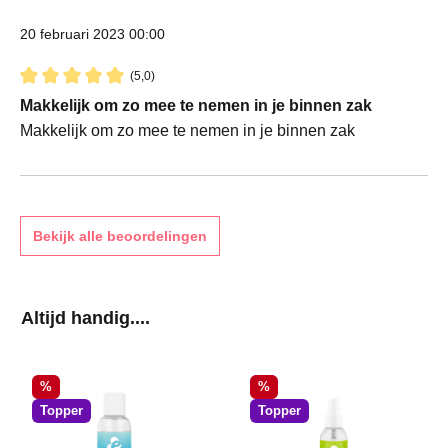
20 februari 2023 00:00
(5,0)
Recensie met een waardering van 5 van de 5 sterren
Makkelijk om zo mee te nemen in je binnen zak
Makkelijk om zo mee te nemen in je binnen zak
Bekijk alle beoordelingen
Productgalerij overslaan
Altijd handig....
Korting
Korting
%
%
Topper
Topper