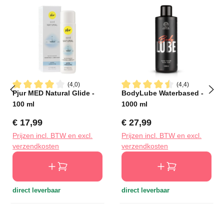
(4,0)
(4,4)
Pjur MED Natural Glide -
BodyLube Waterbased -
Gemiddelde waardering van 4 van 5 sterren
Gemiddelde waardering van 4
100 ml
1000 ml
Normale prijs:
Normale prijs:
€ 17,99
€ 27,99
Prijzen incl. BTW en excl.
Prijzen incl. BTW en excl.
verzendkosten
verzendkosten
direct leverbaar
direct leverbaar