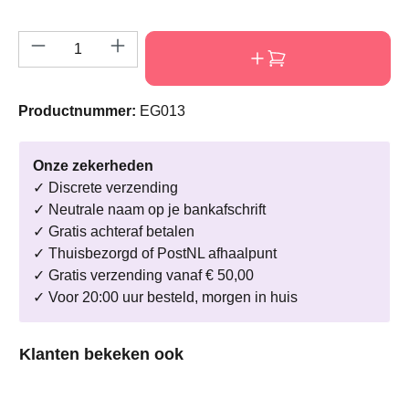
Producthoeveelheid: Voer de gewenste hoeve
Productnummer:
EG013
Onze zekerheden
✓ Discrete verzending
✓ Neutrale naam op je bankafschrift
✓ Gratis achteraf betalen
✓ Thuisbezorgd of PostNL afhaalpunt
✓ Gratis verzending vanaf € 50,00
✓ Voor 20:00 uur besteld, morgen in huis
Productgalerij overslaan
Klanten bekeken ook