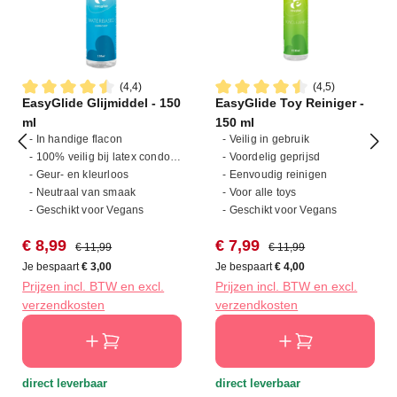
(4,4)
(4,5)
EasyGlide Glijmiddel - 150
EasyGlide Toy Reiniger -
Gemiddelde waardering van 4.4 van 5 sterren
Gemiddelde waardering van 4
ml
150 ml
- In handige flacon
- Veilig in gebruik
- 100% veilig bij latex condooms
- Voordelig geprijsd
- Geur- en kleurloos
- Eenvoudig reinigen
- Neutraal van smaak
- Voor alle toys
- Geschikt voor Vegans
- Geschikt voor Vegans
Verkoopprijs:
Normale prijs:
Verkoopprijs:
Normale prijs:
€ 8,99
€ 7,99
€ 11,99
€ 11,99
Je bespaart
€ 3,00
Je bespaart
€ 4,00
Prijzen incl. BTW en excl.
Prijzen incl. BTW en excl.
verzendkosten
verzendkosten
direct leverbaar
direct leverbaar