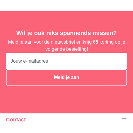
Wil je ook niks spannends missen?
Meld je aan voor de nieuwsbrief en krijg
€5
korting op je
volgende bestelling!
Meld je aan
Contact