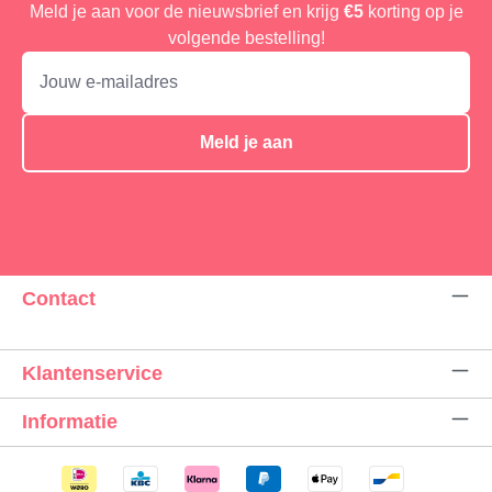
Meld je aan voor de nieuwsbrief en krijg
€5
korting op je
volgende bestelling!
Meld je aan
Contact
Klantenservice
Informatie