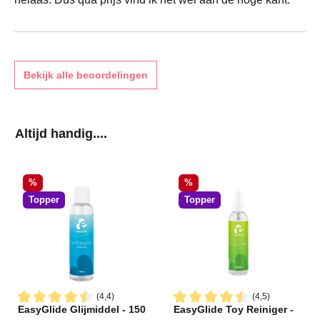
Bekijk alle beoordelingen
Productgalerij overslaan
Altijd handig....
Korting
Korting
%
%
Topper
Topper
(4,4)
(4,5)
EasyGlide Glijmiddel - 150
EasyGlide Toy Reiniger -
Gemiddelde waardering van 4.4 van 5 sterren
Gemiddelde waardering van 4