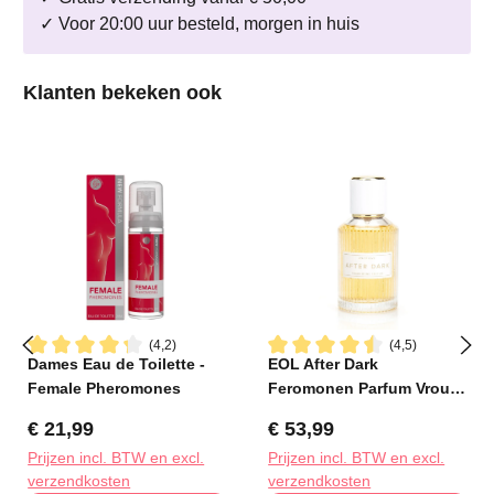
✓ Voor 20:00 uur besteld, morgen in huis
Productgalerij overslaan
Klanten bekeken ook
(4,2)
(4,5)
Dames Eau de Toilette -
EOL After Dark
Gemiddelde waardering van 4.2 van 5 sterren
Gemiddelde waardering van 4
Female Pheromones
Feromonen Parfum Vrouw
- 50 ml
Normale prijs:
Normale prijs:
€ 21,99
€ 53,99
Prijzen incl. BTW en excl.
Prijzen incl. BTW en excl.
verzendkosten
verzendkosten