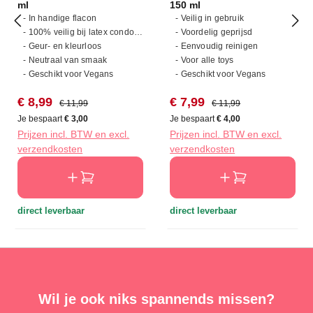
ml
150 ml
- In handige flacon
- Veilig in gebruik
- 100% veilig bij latex condooms
- Voordelig geprijsd
- Geur- en kleurloos
- Eenvoudig reinigen
- Neutraal van smaak
- Voor alle toys
- Geschikt voor Vegans
- Geschikt voor Vegans
Verkoopprijs:
Normale prijs:
Verkoopprijs:
Normale prijs:
€ 8,99
€ 7,99
€ 11,99
€ 11,99
Je bespaart
€ 3,00
Je bespaart
€ 4,00
Prijzen incl. BTW en excl.
Prijzen incl. BTW en excl.
verzendkosten
verzendkosten
direct leverbaar
direct leverbaar
Wil je ook niks spannends missen?