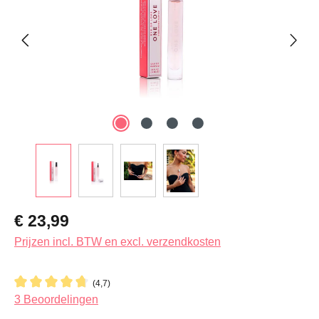
Normale prijs:
€ 23,99
Prijzen incl. BTW en excl. verzendkosten
(4,7)
Gemiddelde waardering van 4.6 van 5 sterren
3 Beoordelingen