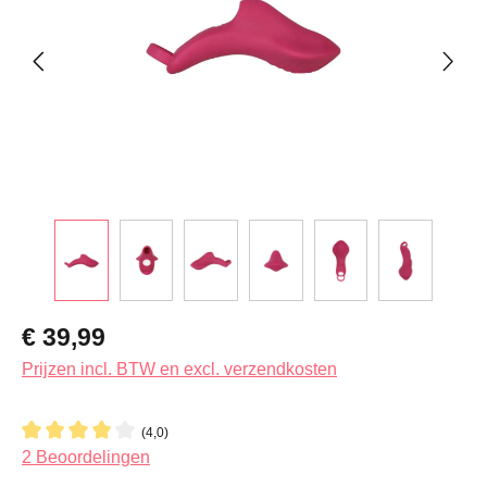
Normale prijs:
€ 39,99
Prijzen incl. BTW en excl. verzendkosten
(4,0)
Gemiddelde waardering van 4 van 5 sterren
2 Beoordelingen