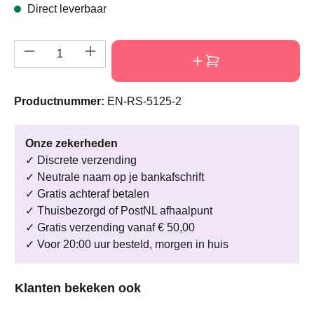
Direct leverbaar
Producthoeveelheid: Voer de gewenste hoeve
Productnummer:
EN-RS-5125-2
Onze zekerheden
✓ Discrete verzending
✓ Neutrale naam op je bankafschrift
✓ Gratis achteraf betalen
✓ Thuisbezorgd of PostNL afhaalpunt
✓ Gratis verzending vanaf € 50,00
✓ Voor 20:00 uur besteld, morgen in huis
Productgalerij overslaan
Klanten bekeken ook