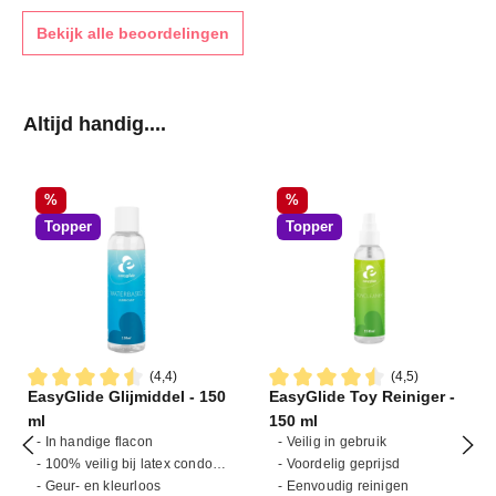
Bekijk alle beoordelingen
Productgalerij overslaan
Altijd handig....
Korting
Korting
%
%
Topper
Topper
(4,4)
(4,5)
EasyGlide Glijmiddel - 150
EasyGlide Toy Reiniger -
Gemiddelde waardering van 4.4 van 5 sterren
Gemiddelde waardering van 4
ml
150 ml
- In handige flacon
- Veilig in gebruik
- 100% veilig bij latex condooms
- Voordelig geprijsd
- Geur- en kleurloos
- Eenvoudig reinigen