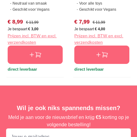
- Neutraal van smaak
- Voor alle toys
- Geschikt voor Vegans
- Geschikt voor Vegans
Verkoopprijs:
Normale prijs:
Verkoopprijs:
Normale prijs:
€ 8,99
€ 7,99
€ 11,99
€ 11,99
Je bespaart
€ 3,00
Je bespaart
€ 4,00
Prijzen incl. BTW en excl.
Prijzen incl. BTW en excl.
verzendkosten
verzendkosten
direct leverbaar
direct leverbaar
Wil je ook niks spannends missen?
Meld je aan voor de nieuwsbrief en krijg
€5
korting op je
volgende bestelling!