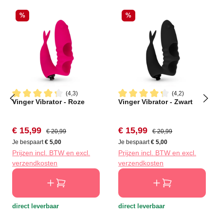
Korting
Korting
%
%
(4,3)
(4,2)
Vinger Vibrator - Roze
Vinger Vibrator - Zwart
Gemiddelde waardering van 4.3 van 5 sterren
Gemiddelde waardering van 4
Verkoopprijs:
Normale prijs:
Verkoopprijs:
Normale prijs:
€ 15,99
€ 15,99
€ 20,99
€ 20,99
Je bespaart
€ 5,00
Je bespaart
€ 5,00
Prijzen incl. BTW en excl.
Prijzen incl. BTW en excl.
verzendkosten
verzendkosten
direct leverbaar
direct leverbaar