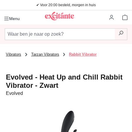
✔ Voor 20:00 besteld, morgen in huis
Ga naar de hoofdinhoud
Wi
Menu
Vibrators
Tarzan Vibrators
Rabbit Vibrator
Evolved - Heat Up and Chill Rabbit
Vibrator - Zwart
Evolved
Afbeeldingengalerij overslaan