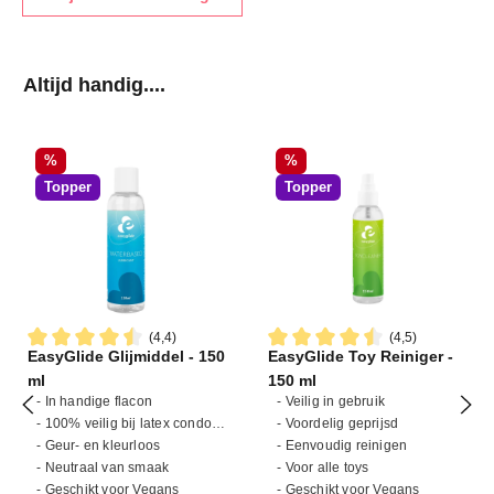
Productgalerij overslaan
Altijd handig....
Korting
Korting
%
%
Topper
Topper
(4,4)
(4,5)
EasyGlide Glijmiddel - 150
EasyGlide Toy Reiniger -
Gemiddelde waardering van 4.4 van 5 sterren
Gemiddelde waardering van 4
ml
150 ml
- In handige flacon
- Veilig in gebruik
- 100% veilig bij latex condooms
- Voordelig geprijsd
- Geur- en kleurloos
- Eenvoudig reinigen
- Neutraal van smaak
- Voor alle toys
- Geschikt voor Vegans
- Geschikt voor Vegans