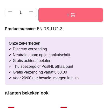
Producthoeveelheid: Voer de gewenste hoeve
Productnummer:
EN-RS-1171-2
Onze zekerheden
✓ Discrete verzending
✓ Neutrale naam op je bankafschrift
✓ Gratis achteraf betalen
✓ Thuisbezorgd of PostNL afhaalpunt
✓ Gratis verzending vanaf € 50,00
✓ Voor 20:00 uur besteld, morgen in huis
Productgalerij overslaan
Klanten bekeken ook