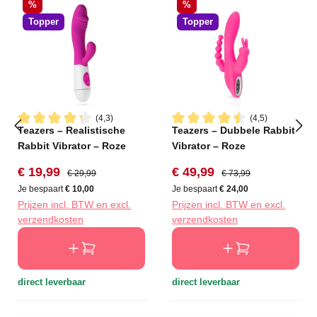
Korting
Korting
%
%
Topper
Topper
(4,3)
(4,5)
Teazers – Realistische
Teazers – Dubbele Rabbit
Gemiddelde waardering van 4.2 van 5 sterren
Gemiddelde waardering van 4
Rabbit Vibrator – Roze
Vibrator – Roze
Verkoopprijs:
Normale prijs:
Verkoopprijs:
Normale prijs:
€ 19,99
€ 49,99
€ 29,99
€ 73,99
Je bespaart
€ 10,00
Je bespaart
€ 24,00
Prijzen incl. BTW en excl.
Prijzen incl. BTW en excl.
verzendkosten
verzendkosten
direct leverbaar
direct leverbaar