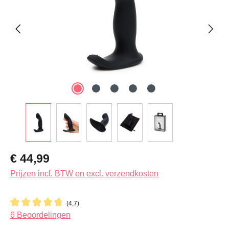
Normale prijs:
€ 44,99
Prijzen incl. BTW en excl. verzendkosten
(4,7)
Gemiddelde waardering van 4.6 van 5 sterren
6 Beoordelingen