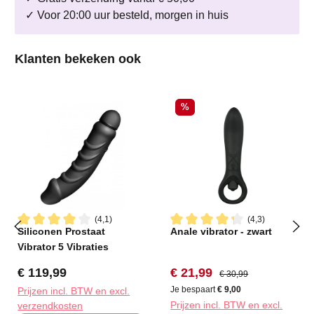
✓ Voor 20:00 uur besteld, morgen in huis
Productgalerij overslaan
Klanten bekeken ook
Korting
%
(4,1)
(4,3)
Siliconen Prostaat
Anale vibrator - zwart
Gemiddelde waardering van 4.1 van 5 sterren
Gemiddelde waardering van 4
Vibrator 5 Vibraties
Normale prijs:
Verkoopprijs:
Normale prijs:
€ 119,99
€ 21,99
€ 30,99
Je bespaart
€ 9,00
Prijzen incl. BTW en excl.
Prijzen incl. BTW en excl.
verzendkosten