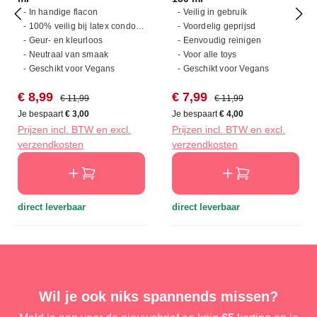
- In handige flacon
- Veilig in gebruik
- 100% veilig bij latex condooms
- Voordelig geprijsd
- Geur- en kleurloos
- Eenvoudig reinigen
- Neutraal van smaak
- Voor alle toys
- Geschikt voor Vegans
- Geschikt voor Vegans
Verkoopprijs:
Normale prijs:
Verkoopprijs:
Normale prijs:
€ 8,99
€ 7,99
€ 11,99
€ 11,99
Je bespaart
€ 3,00
Je bespaart
€ 4,00
Prijzen incl. BTW en excl.
Prijzen incl. BTW en excl.
verzendkosten
verzendkosten
direct leverbaar
direct leverbaar
Wil je ook niks spannends missen?