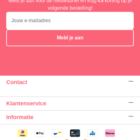
Meld je aan voor de nieuwsbrief en krijg
€5
korting op je
volgende bestelling!
Meld je aan
Contact
Klantenservice
Informatie