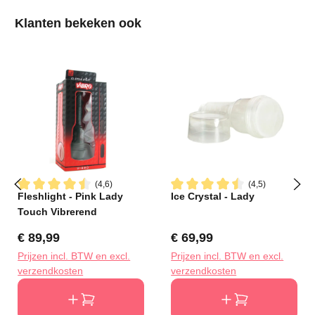
Productgalerij overslaan
Klanten bekeken ook
(4,6)
(4,5)
Fleshlight - Pink Lady
Ice Crystal - Lady
Gemiddelde waardering van 4.5 van 5 sterren
Gemiddelde waardering van 4
Touch Vibrerend
Normale prijs:
Normale prijs:
€ 89,99
€ 69,99
Prijzen incl. BTW en excl.
Prijzen incl. BTW en excl.
verzendkosten
verzendkosten