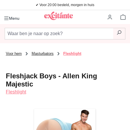
✔ Voor 20:00 besteld, morgen in huis
Ga naar de hoofdinhoud
Wi
Menu
Voor hem
Masturbators
Fleshlight
Fleshjack Boys - Allen King
Majestic
Fleshlight
Afbeeldingengalerij overslaan