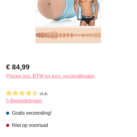
Normale prijs:
€ 84,99
Prijzen incl. BTW en excl. verzendkosten
(4,4)
Gemiddelde waardering van 4.4 van 5 sterren
5 Beoordelingen
Gratis verzending!
Niet op voorraad