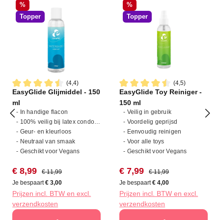
Korting
Korting
%
%
Topper
Topper
(4,4)
(4,5)
EasyGlide Glijmiddel - 150
EasyGlide Toy Reiniger -
Gemiddelde waardering van 4.4 van 5 sterren
Gemiddelde waardering van 4
ml
150 ml
- In handige flacon
- Veilig in gebruik
- 100% veilig bij latex condooms
- Voordelig geprijsd
- Geur- en kleurloos
- Eenvoudig reinigen
- Neutraal van smaak
- Voor alle toys
- Geschikt voor Vegans
- Geschikt voor Vegans
Verkoopprijs:
Normale prijs:
Verkoopprijs:
Normale prijs:
€ 8,99
€ 7,99
€ 11,99
€ 11,99
Je bespaart
€ 3,00
Je bespaart
€ 4,00
Prijzen incl. BTW en excl.
Prijzen incl. BTW en excl.
verzendkosten
verzendkosten