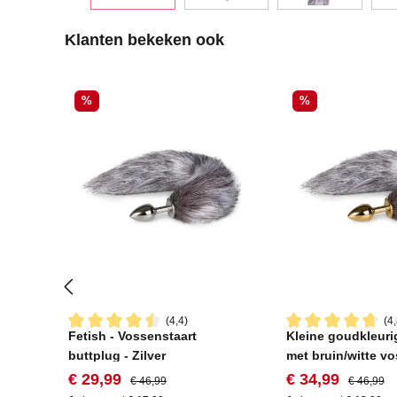
Productgalerij overslaan
Klanten bekeken ook
Korting
Korting
%
%
(4,4)
(4,
Fetish - Vossenstaart
Kleine goudkleuri
Gemiddelde waardering van 4.4 van 5 sterren
Gemiddelde waard
buttplug - Zilver
met bruin/witte v
Verkoopprijs:
Normale prijs:
Verkoopprijs:
Normale pr
€ 29,99
€ 34,99
€ 46,99
€ 46,99