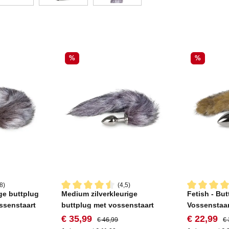
Korting
Korting
%
%
8)
(4,5)
ge buttplug
Medium zilverkleurige
Fetish - But
ering van 4.7 van 5 sterren
Gemiddelde waardering van 4.5 van 5 sterren
Gemiddelde 
ossenstaart
buttplug met vossenstaart
Vossenstaar
ijs:
Verkoopprijs:
Normale prijs:
Verkooppri
No
€ 35,99
€ 22,99
€ 46,99
€ 