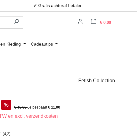
✔ Gratis achteraf betalen
Winkelwagen
€ 0,00
 en Kleding
Cadeautips
Fetish Collection
%
Normale prijs:
€ 46,99
Je bespaart
€ 11,00
 BTW en excl. verzendkosten
(4,2)