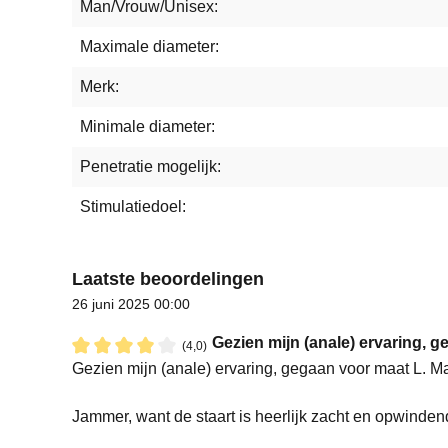
Man/Vrouw/Unisex:
Maximale diameter:
Merk:
Minimale diameter:
Penetratie mogelijk:
Stimulatiedoel:
Laatste beoordelingen
26 juni 2025 00:00
Gezien mijn (anale) ervaring, g
(4,0)
Recensie met een waardering van 4 van de 5 sterren
Gezien mijn (anale) ervaring, gegaan voor maat L. Maa
Jammer, want de staart is heerlijk zacht en opwinden