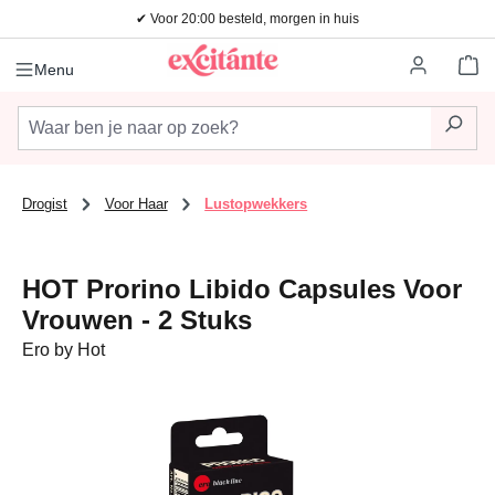
✔ Voor 20:00 besteld, morgen in huis
Ga naar de hoofdinhoud
Wi
Menu
Drogist
Voor Haar
Lustopwekkers
HOT Prorino Libido Capsules Voor
Vrouwen - 2 Stuks
Ero by Hot
Afbeeldingengalerij overslaan