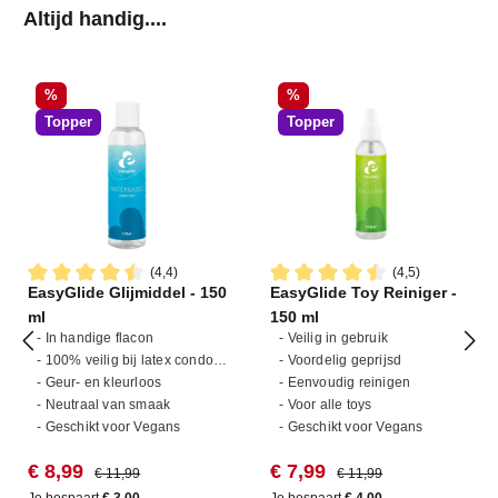
Productgalerij overslaan
Altijd handig....
Korting
Korting
%
%
Topper
Topper
(4,4)
(4,5)
EasyGlide Glijmiddel - 150
EasyGlide Toy Reiniger -
Gemiddelde waardering van 4.4 van 5 sterren
Gemiddelde waardering van 4
ml
150 ml
- In handige flacon
- Veilig in gebruik
- 100% veilig bij latex condooms
- Voordelig geprijsd
- Geur- en kleurloos
- Eenvoudig reinigen
- Neutraal van smaak
- Voor alle toys
- Geschikt voor Vegans
- Geschikt voor Vegans
Verkoopprijs:
Normale prijs:
Verkoopprijs:
Normale prijs:
€ 8,99
€ 7,99
€ 11,99
€ 11,99
Je bespaart
€ 3,00
Je bespaart
€ 4,00