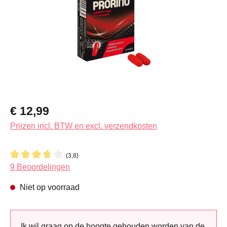
Normale prijs:
€ 12,99
Prijzen incl. BTW en excl. verzendkosten
(3,8)
Gemiddelde waardering van 3.7 van 5 sterren
9 Beoordelingen
Niet op voorraad
Ik wil graag op de hoogte gehouden worden van de