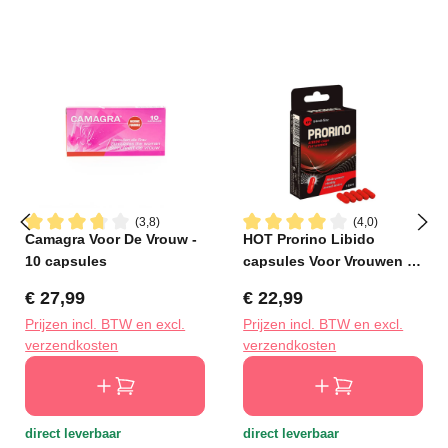
(3,8)
(4,0)
Camagra Voor De Vrouw -
HOT Prorino Libido
Gemiddelde waardering van 3.7 van 5 sterren
Gemiddelde waardering van 4
10 capsules
capsules Voor Vrouwen -
5 stuks
Normale prijs:
Normale prijs:
€ 27,99
€ 22,99
Prijzen incl. BTW en excl.
Prijzen incl. BTW en excl.
verzendkosten
verzendkosten
direct leverbaar
direct leverbaar