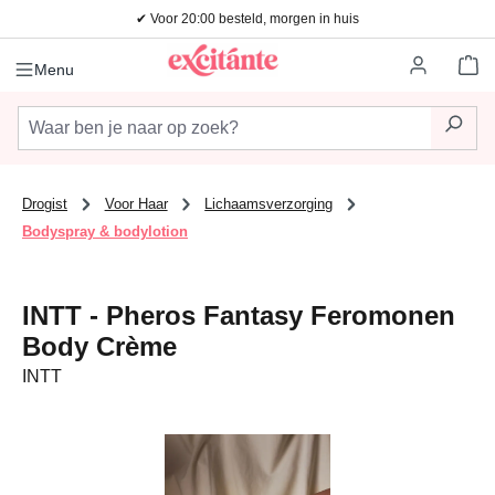
✔ Voor 20:00 besteld, morgen in huis
Ga naar de hoofdinhoud
Wi
Menu
Drogist
Voor Haar
Lichaamsverzorging
Bodyspray & bodylotion
INTT - Pheros Fantasy Feromonen
Body Crème
INTT
Afbeeldingengalerij overslaan