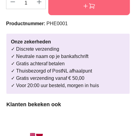
Producthoeveelheid: Voer de gewenste hoeve
Productnummer:
PHE0001
Onze zekerheden
✓ Discrete verzending
✓ Neutrale naam op je bankafschrift
✓ Gratis achteraf betalen
✓ Thuisbezorgd of PostNL afhaalpunt
✓ Gratis verzending vanaf € 50,00
✓ Voor 20:00 uur besteld, morgen in huis
Productgalerij overslaan
Klanten bekeken ook