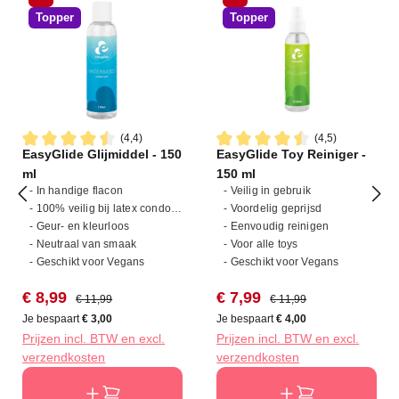
Topper
Topper
(4,4)
(4,5)
EasyGlide Glijmiddel - 150
EasyGlide Toy Reiniger -
Gemiddelde waardering van 4.4 van 5 sterren
Gemiddelde waardering van 4
ml
150 ml
- In handige flacon
- Veilig in gebruik
- 100% veilig bij latex condooms
- Voordelig geprijsd
- Geur- en kleurloos
- Eenvoudig reinigen
- Neutraal van smaak
- Voor alle toys
- Geschikt voor Vegans
- Geschikt voor Vegans
Verkoopprijs:
Normale prijs:
Verkoopprijs:
Normale prijs:
€ 8,99
€ 7,99
€ 11,99
€ 11,99
Je bespaart
€ 3,00
Je bespaart
€ 4,00
Prijzen incl. BTW en excl.
Prijzen incl. BTW en excl.
verzendkosten
verzendkosten