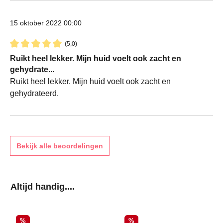
15 oktober 2022 00:00
(5,0)
Recensie met een waardering van 5 van de 5 sterren
Ruikt heel lekker. Mijn huid voelt ook zacht en
gehydrate...
Ruikt heel lekker. Mijn huid voelt ook zacht en
gehydrateerd.
Bekijk alle beoordelingen
Productgalerij overslaan
Altijd handig....
Korting
Korting
%
%