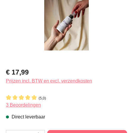
Normale prijs:
€ 17,99
Prijzen incl. BTW en excl. verzendkosten
(5,0)
Gemiddelde waardering van 5 van 5 sterren
3 Beoordelingen
Direct leverbaar