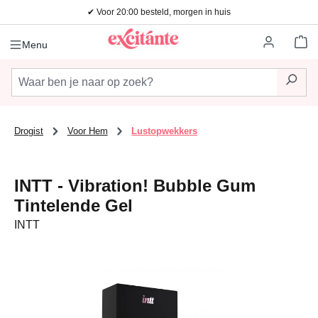
✔ Voor 20:00 besteld, morgen in huis
Ga naar de hoofdinhoud
Wi
Menu
Drogist
Voor Hem
Lustopwekkers
INTT - Vibration! Bubble Gum
Tintelende Gel
INTT
Afbeeldingengalerij overslaan