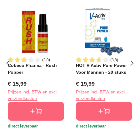
(3,0)
(3,8)
Cobeco Pharma - Rush
HOT V-Activ Pure Power
Gemiddelde waardering van 3 van 5 sterren
Gemiddelde waardering van 3
Popper
Voor Mannen - 20 stuks
Normale prijs:
Normale prijs:
€ 15,99
€ 19,99
Prijzen incl. BTW en excl.
Prijzen incl. BTW en excl.
verzendkosten
verzendkosten
direct leverbaar
direct leverbaar