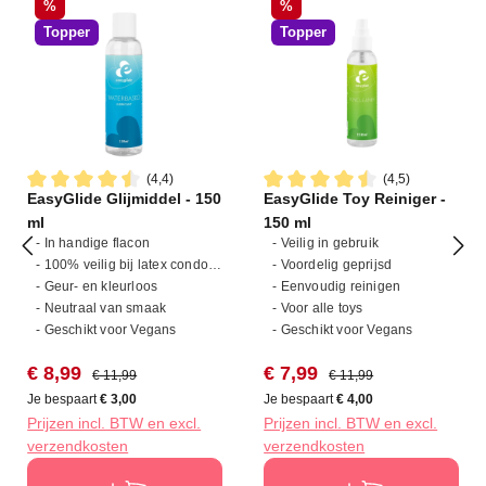
Korting
Korting
%
%
Topper
Topper
(4,4)
(4,5)
EasyGlide Glijmiddel - 150
EasyGlide Toy Reiniger -
Gemiddelde waardering van 4.4 van 5 sterren
Gemiddelde waardering van 4
ml
150 ml
- In handige flacon
- Veilig in gebruik
- 100% veilig bij latex condooms
- Voordelig geprijsd
- Geur- en kleurloos
- Eenvoudig reinigen
- Neutraal van smaak
- Voor alle toys
- Geschikt voor Vegans
- Geschikt voor Vegans
Verkoopprijs:
Normale prijs:
Verkoopprijs:
Normale prijs:
€ 8,99
€ 7,99
€ 11,99
€ 11,99
Je bespaart
€ 3,00
Je bespaart
€ 4,00
Prijzen incl. BTW en excl.
Prijzen incl. BTW en excl.
verzendkosten
verzendkosten