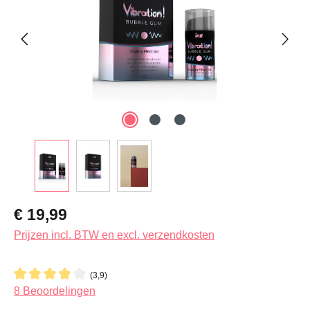
Normale prijs:
€ 19,99
Prijzen incl. BTW en excl. verzendkosten
(3,9)
Gemiddelde waardering van 3.8 van 5 sterren
8 Beoordelingen