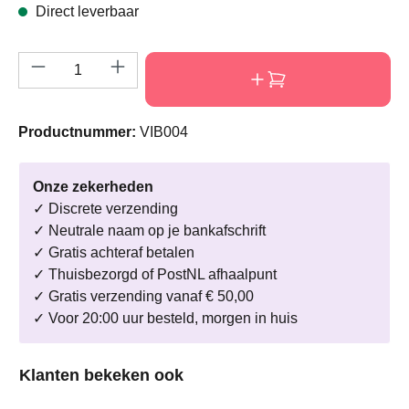
Direct leverbaar
Producthoeveelheid: Voer de gewenste hoeve
Productnummer:
VIB004
Onze zekerheden
✓ Discrete verzending
✓ Neutrale naam op je bankafschrift
✓ Gratis achteraf betalen
✓ Thuisbezorgd of PostNL afhaalpunt
✓ Gratis verzending vanaf € 50,00
✓ Voor 20:00 uur besteld, morgen in huis
Productgalerij overslaan
Klanten bekeken ook