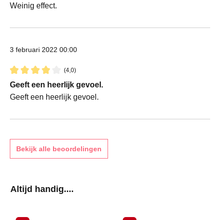
Weinig effect.
3 februari 2022 00:00
(4,0)
Recensie met een waardering van 4 van de 5 sterren
Geeft een heerlijk gevoel.
Geeft een heerlijk gevoel.
Bekijk alle beoordelingen
Productgalerij overslaan
Altijd handig....