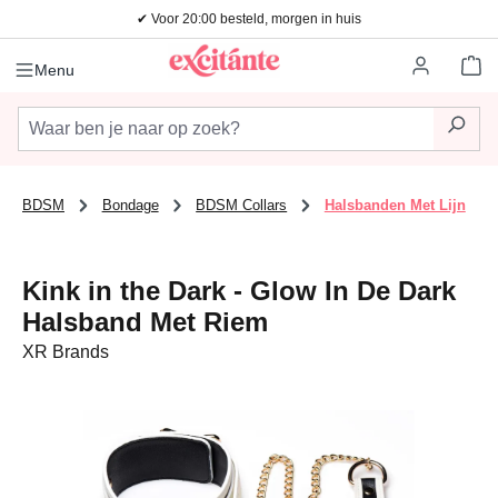
✔ Voor 20:00 besteld, morgen in huis
Ga naar de hoofdinhoud
Wi
Menu
BDSM
Bondage
BDSM Collars
Halsbanden Met Lijn
Kink in the Dark - Glow In De Dark
Halsband Met Riem
XR Brands
Afbeeldingengalerij overslaan