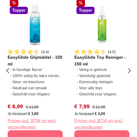
Korting
Korting
%
%
Topper
Topper
(4,4)
(4,5)
EasyGlide Glijmiddel - 150
EasyGlide Toy Reiniger -
Gemiddelde waardering van 4.4 van 5 sterren
Gemiddelde waardering van 4
ml
150 ml
- In handige flacon
- Veilig in gebruik
- 100% veilig bij latex condooms
- Voordelig geprijsd
- Geur- en kleurloos
- Eenvoudig reinigen
- Neutraal van smaak
- Voor alle toys
- Geschikt voor Vegans
- Geschikt voor Vegans
Verkoopprijs:
Normale prijs:
Verkoopprijs:
Normale prijs:
€ 8,99
€ 7,99
€ 11,99
€ 11,99
Je bespaart
€ 3,00
Je bespaart
€ 4,00
Prijzen incl. BTW en excl.
Prijzen incl. BTW en excl.
verzendkosten
verzendkosten