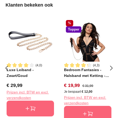
Productgalerij overslaan
Klanten bekeken ook
Korting
%
Topper
(4,0)
(4,3)
Luxe Leiband -
Bedroom Fantasies -
Gemiddelde waardering van 4 van 5 sterren
Gemiddelde waardering van 4
Zwart/Goud
Halsband met Ketting -
Zilver
Normale prijs:
Verkoopprijs:
Normale prijs:
€ 29,99
€ 19,99
€ 31,99
Je bespaart
€ 12,00
Prijzen incl. BTW en excl.
Prijzen incl. BTW en excl.
verzendkosten
verzendkosten