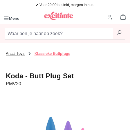
✔ Voor 20:00 besteld, morgen in huis
Ga naar de hoofdinhoud
Wi
Menu
Anaal Toys
Klassieke Buttplugs
Koda - Butt Plug Set
PMV20
Afbeeldingengalerij overslaan