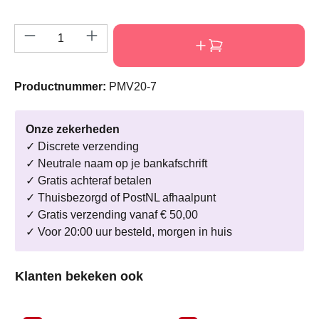
Producthoeveelheid: Voer de gewenste hoeve
Productnummer:
PMV20-7
Onze zekerheden
✓ Discrete verzending
✓ Neutrale naam op je bankafschrift
✓ Gratis achteraf betalen
✓ Thuisbezorgd of PostNL afhaalpunt
✓ Gratis verzending vanaf € 50,00
✓ Voor 20:00 uur besteld, morgen in huis
Productgalerij overslaan
Klanten bekeken ook