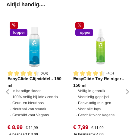
Productgalerij overslaan
Altijd handig....
Korting
Korting
%
%
Topper
Topper
(4,4)
(4,5)
EasyGlide Glijmiddel - 150
EasyGlide Toy Reiniger -
Gemiddelde waardering van 4.4 van 5 sterren
Gemiddelde waardering van 4
ml
150 ml
- In handige flacon
- Veilig in gebruik
- 100% veilig bij latex condooms
- Voordelig geprijsd
- Geur- en kleurloos
- Eenvoudig reinigen
- Neutraal van smaak
- Voor alle toys
- Geschikt voor Vegans
- Geschikt voor Vegans
Verkoopprijs:
Normale prijs:
Verkoopprijs:
Normale prijs:
€ 8,99
€ 7,99
€ 11,99
€ 11,99
Je bespaart
€ 3,00
Je bespaart
€ 4,00