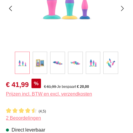
Verkoopprijs:
%
€ 41,99
Normale prijs:
€ 61,99
Je bespaart
€ 20,00
Prijzen incl. BTW en excl. verzendkosten
(4,5)
Gemiddelde waardering van 4.5 van 5 sterren
2 Beoordelingen
Direct leverbaar