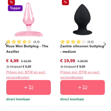
Korting
Korting
%
%
Topper
(4,4)
(4,4)
Roze Mini Buttplug - The
Zachte siliconen buttplug
Gemiddelde waardering van 4.4 van 5 sterren
Gemiddelde waardering van 4
Assifier
- medium
Verkoopprijs:
Normale prijs:
Verkoopprijs:
Normale prijs:
€ 4,99
€ 19,99
€ 10,99
€ 28,99
Je bespaart
€ 6,00
Je bespaart
€ 9,00
Prijzen incl. BTW en excl.
Prijzen incl. BTW en excl.
verzendkosten
verzendkosten
direct leverbaar
direct leverbaar