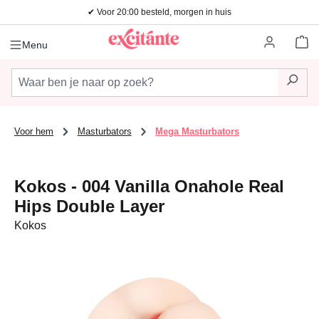
✔ Voor 20:00 besteld, morgen in huis
Ga naar de hoofdinhoud
Wi
Menu
Voor hem
Masturbators
Mega Masturbators
Kokos - 004 Vanilla Onahole Real
Hips Double Layer
Kokos
Afbeeldingengalerij overslaan