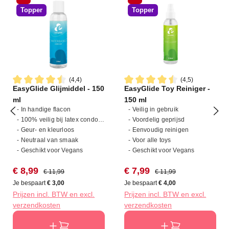
Topper
Topper
(4,4)
(4,5)
EasyGlide Glijmiddel - 150
EasyGlide Toy Reiniger -
Gemiddelde waardering van 4.4 van 5 sterren
Gemiddelde waardering van 4
ml
150 ml
- In handige flacon
- Veilig in gebruik
- 100% veilig bij latex condooms
- Voordelig geprijsd
- Geur- en kleurloos
- Eenvoudig reinigen
- Neutraal van smaak
- Voor alle toys
- Geschikt voor Vegans
- Geschikt voor Vegans
Verkoopprijs:
Normale prijs:
Verkoopprijs:
Normale prijs:
€ 8,99
€ 7,99
€ 11,99
€ 11,99
Je bespaart
€ 3,00
Je bespaart
€ 4,00
Prijzen incl. BTW en excl.
Prijzen incl. BTW en excl.
verzendkosten
verzendkosten