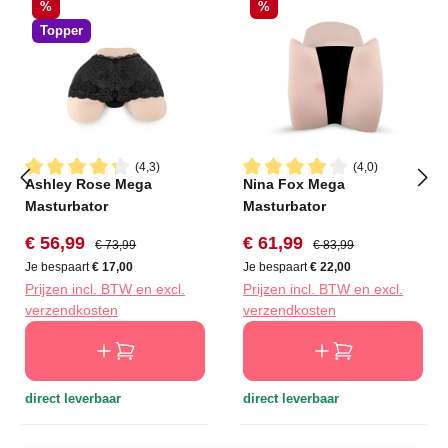
Korting
Korting
%
%
Topper
(4,3)
(4,0)
Ashley Rose Mega
Nina Fox Mega
Gemiddelde waardering van 4.3 van 5 sterren
Gemiddelde waardering van 4
Masturbator
Masturbator
Verkoopprijs:
Normale prijs:
Verkoopprijs:
Normale prijs:
€ 56,99
€ 61,99
€ 73,99
€ 83,99
Je bespaart
€ 17,00
Je bespaart
€ 22,00
Prijzen incl. BTW en excl.
Prijzen incl. BTW en excl.
verzendkosten
verzendkosten
direct leverbaar
direct leverbaar