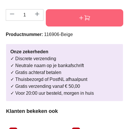
Producthoeveelheid: Voer de gewenste hoeve
Productnummer:
116906-Beige
Onze zekerheden
✓ Discrete verzending
✓ Neutrale naam op je bankafschrift
✓ Gratis achteraf betalen
✓ Thuisbezorgd of PostNL afhaalpunt
✓ Gratis verzending vanaf € 50,00
✓ Voor 20:00 uur besteld, morgen in huis
Productgalerij overslaan
Klanten bekeken ook