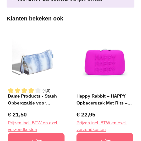
Productgalerij overslaan
Klanten bekeken ook
(4,0)
Dame Products - Stash
Happy Rabbit – HAPPY
Gemiddelde waardering van 4 van 5 sterren
Opbergzakje voor
Opbacergzak Met Rits –
Speeltjes - Sky
Groot Paars
Normale prijs:
Normale prijs:
€ 21,50
€ 22,95
Prijzen incl. BTW en excl.
Prijzen incl. BTW en excl.
verzendkosten
verzendkosten