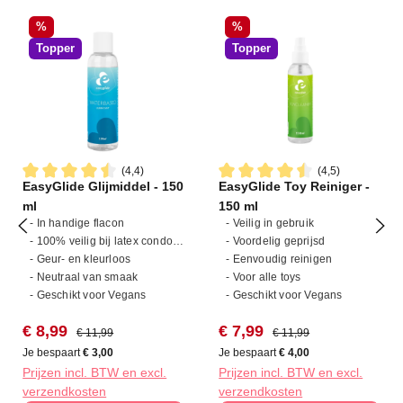
Korting
Korting
%
%
Topper
Topper
(4,4)
(4,5)
EasyGlide Glijmiddel - 150
EasyGlide Toy Reiniger -
Gemiddelde waardering van 4.4 van 5 sterren
Gemiddelde waardering van 4
ml
150 ml
- In handige flacon
- Veilig in gebruik
- 100% veilig bij latex condooms
- Voordelig geprijsd
- Geur- en kleurloos
- Eenvoudig reinigen
- Neutraal van smaak
- Voor alle toys
- Geschikt voor Vegans
- Geschikt voor Vegans
Verkoopprijs:
Normale prijs:
Verkoopprijs:
Normale prijs:
€ 8,99
€ 7,99
€ 11,99
€ 11,99
Je bespaart
€ 3,00
Je bespaart
€ 4,00
Prijzen incl. BTW en excl.
Prijzen incl. BTW en excl.
verzendkosten
verzendkosten