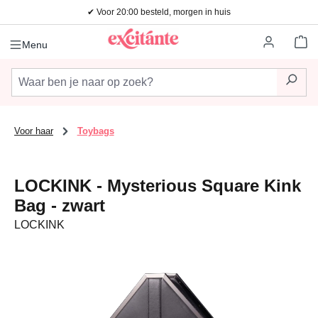
✔ Voor 20:00 besteld, morgen in huis
Ga naar de hoofdinhoud
Wi
Menu
Voor haar
Toybags
LOCKINK - Mysterious Square Kink
Bag - zwart
LOCKINK
Afbeeldingengalerij overslaan