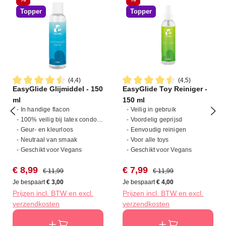
Topper
Topper
(4,4)
(4,5)
EasyGlide Glijmiddel - 150
EasyGlide Toy Reiniger -
Gemiddelde waardering van 4.4 van 5 sterren
Gemiddelde waardering van 4
ml
150 ml
- In handige flacon
- Veilig in gebruik
- 100% veilig bij latex condooms
- Voordelig geprijsd
- Geur- en kleurloos
- Eenvoudig reinigen
- Neutraal van smaak
- Voor alle toys
- Geschikt voor Vegans
- Geschikt voor Vegans
Verkoopprijs:
Normale prijs:
Verkoopprijs:
Normale prijs:
€ 8,99
€ 7,99
€ 11,99
€ 11,99
Je bespaart
€ 3,00
Je bespaart
€ 4,00
Prijzen incl. BTW en excl.
Prijzen incl. BTW en excl.
verzendkosten
verzendkosten