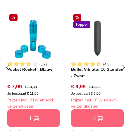
Korting
Korting
%
%
Topper
(3,7)
(4,5)
Pocket Rocket - Blauw
Bullet Vibrator 10 Standen
Gemiddelde waardering van 3.7 van 5 sterren
Gemiddelde waardering van 4
- Zwart
Verkoopprijs:
Normale prijs:
Verkoopprijs:
Normale prijs:
€ 7,99
€ 9,99
€ 18,99
€ 15,99
Je bespaart
€ 11,00
Je bespaart
€ 6,00
Prijzen incl. BTW en excl.
Prijzen incl. BTW en excl.
verzendkosten
verzendkosten