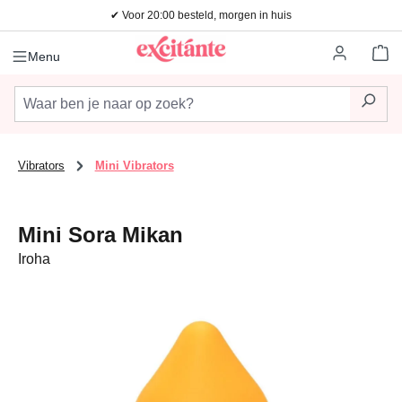
✔ Voor 20:00 besteld, morgen in huis
Ga naar de hoofdinhoud
Wi
Menu
Vibrators
Mini Vibrators
Mini Sora Mikan
Iroha
Afbeeldingengalerij overslaan