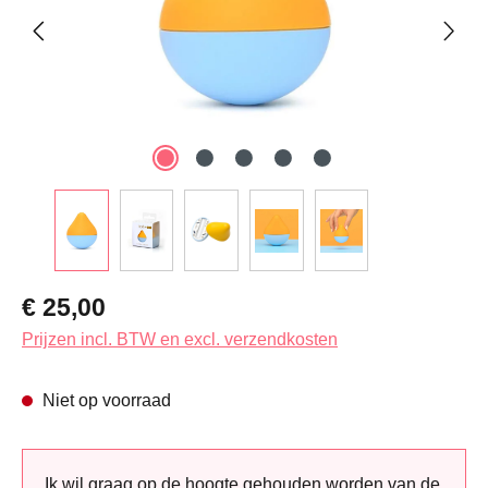
Normale prijs:
€ 25,00
Prijzen incl. BTW en excl. verzendkosten
Niet op voorraad
Ik wil graag op de hoogte gehouden worden van de