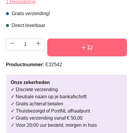
Gemiddelde waardering van 4 van 5 sterren
1 Beoordeling
Gratis verzending!
Direct leverbaar
Producthoeveelheid: Voer de gewenste hoeve
Productnummer:
E32542
Onze zekerheden
✓ Discrete verzending
✓ Neutrale naam op je bankafschrift
✓ Gratis achteraf betalen
✓ Thuisbezorgd of PostNL afhaalpunt
✓ Gratis verzending vanaf € 50,00
✓ Voor 20:00 uur besteld, morgen in huis