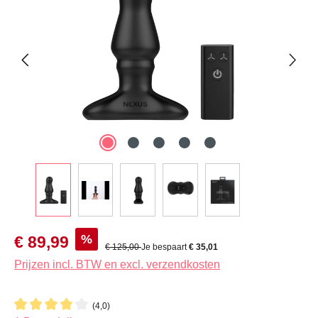
Verkoopprijs:
%
€ 89,99
Normale prijs:
€ 125,00
Je bespaart
€ 35,01
Prijzen incl. BTW en excl. verzendkosten
(4,0)