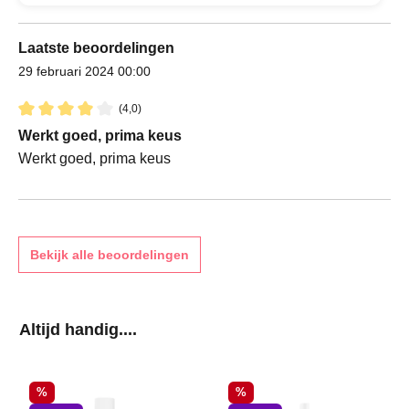
Laatste beoordelingen
29 februari 2024 00:00
(4,0)
Recensie met een waardering van 4 van de 5 sterren
Werkt goed, prima keus
Werkt goed, prima keus
Bekijk alle beoordelingen
Productgalerij overslaan
Altijd handig....
Korting
Korting
%
%