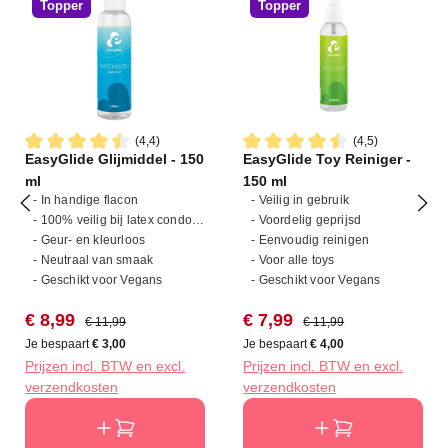
Topper
Topper
(4,4)
(4,5)
EasyGlide Glijmiddel - 150
EasyGlide Toy Reiniger -
Gemiddelde waardering van 4.4 van 5 sterren
Gemiddelde waardering van 4
ml
150 ml
- In handige flacon
- Veilig in gebruik
- 100% veilig bij latex condooms
- Voordelig geprijsd
- Geur- en kleurloos
- Eenvoudig reinigen
- Neutraal van smaak
- Voor alle toys
- Geschikt voor Vegans
- Geschikt voor Vegans
Verkoopprijs:
Normale prijs:
Verkoopprijs:
Normale prijs:
€ 8,99
€ 7,99
€ 11,99
€ 11,99
Je bespaart
€ 3,00
Je bespaart
€ 4,00
Prijzen incl. BTW en excl.
Prijzen incl. BTW en excl.
verzendkosten
verzendkosten