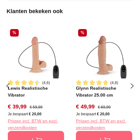
Productgalerij overslaan
Klanten bekeken ook
Korting
Korting
%
%
(4,6)
(4,8)
Lewis Realistische
Glynn Realistische
Gemiddelde waardering van 4.6 van 5 sterren
Gemiddelde waardering van 4
Vibrator
Vibrator 25.00 cm
Verkoopprijs:
Normale prijs:
Verkoopprijs:
Normale prijs:
€ 39,99
€ 49,99
€ 59,99
€ 69,99
Je bespaart
€ 20,00
Je bespaart
€ 20,00
Prijzen incl. BTW en excl.
Prijzen incl. BTW en excl.
verzendkosten
verzendkosten