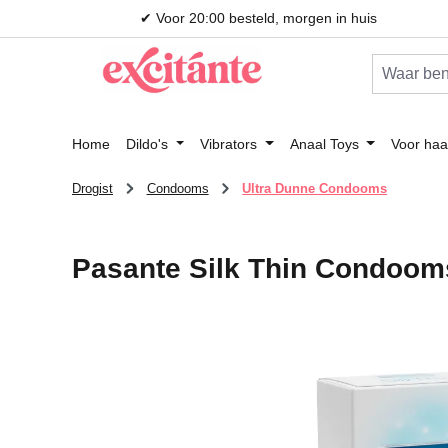
✔ Voor 20:00 besteld, morgen in huis
 naar de hoofdinhoud
Ga naar de zoekopdracht
Ga naar de hoofdnavigatie
Home
Dildo's
Vibrators
Anaal Toys
Voor haa
Drogist
Condooms
Ultra Dunne Condooms
Pasante Silk Thin Condooms
Afbeeldingengalerij overslaan