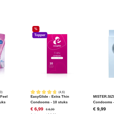
Korting
%
Topper
3)
(4,6)
 Feel
EasyGlide - Extra Thin
MISTER.SIZE
ering van 4.3 van 5 sterren
Gemiddelde waardering van 4.6 van 5 sterren
uks
Condooms - 10 stuks
Condooms -
Verkoopprijs:
Normale prijs:
Normale pr
€ 6,99
€ 9,99
€ 8,99