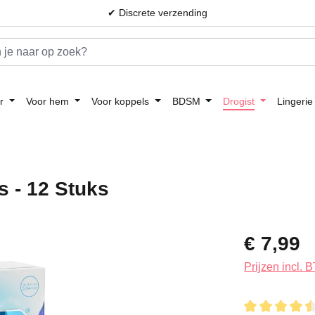
✔ Discrete verzending
r
Voor hem
Voor koppels
BDSM
Drogist
Lingerie
 - 12 Stuks
Normale prijs:
€ 7,99
Prijzen incl.