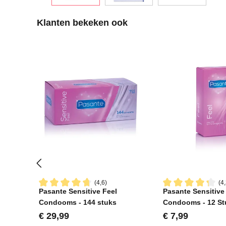
Productgalerij overslaan
Klanten bekeken ook
(4,6)
(4,
Pasante Sensitive Feel
Pasante Sensitive
Gemiddelde waardering van 4.6 van 5 sterren
Gemiddelde waard
Condooms - 144 stuks
Condooms - 12 St
Normale prijs:
Normale prijs:
€ 29,99
€ 7,99