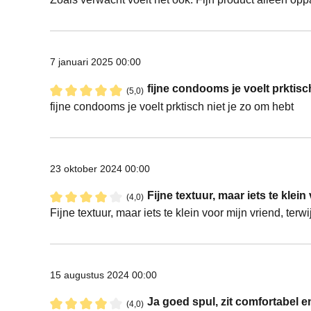
7 januari 2025 00:00
fijne condooms je voelt prktisc
(5,0)
Recensie met een waardering van 5 van de 5 sterren
fijne condooms je voelt prktisch niet je zo om hebt
23 oktober 2024 00:00
Fijne textuur, maar iets te klein 
(4,0)
Recensie met een waardering van 4 van de 5 sterren
Fijne textuur, maar iets te klein voor mijn vriend, terw
15 augustus 2024 00:00
Ja goed spul, zit comfortabel en
(4,0)