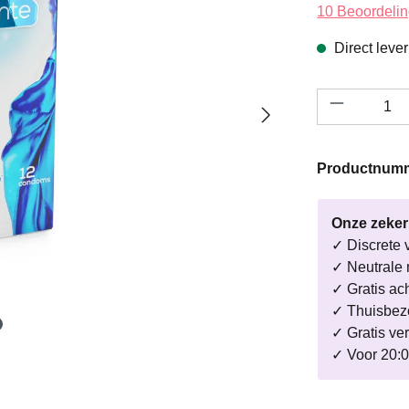
Gemiddelde wa
10 Beoordeli
Direct leve
Productho
Productnum
Onze zeke
✓ Discrete 
✓ Neutrale 
✓ Gratis ac
✓ Thuisbezo
✓ Gratis ve
✓ Voor 20:0