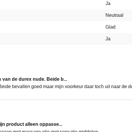
Ja
Neutraal
Glad
Ja
 van de durex nude. Beide b...
eide bevallen goed maar mijn voorkeur daar toch uit naar de d
ijn product alleen oppasse...
ppassen met massage olie met sensatie middelen.