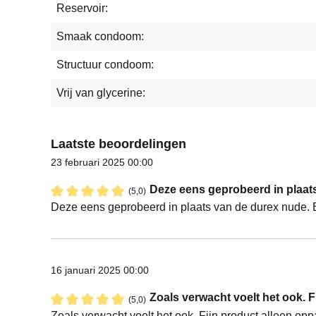
Reservoir:
Smaak condoom:
Structuur condoom:
Vrij van glycerine:
Laatste beoordelingen
23 februari 2025 00:00
Deze eens geprobeerd in plaats
(5,0)
Recensie met een waardering van 5 van de 5 sterren
Deze eens geprobeerd in plaats van de durex nude. B
16 januari 2025 00:00
Zoals verwacht voelt het ook. F
(5,0)
Recensie met een waardering van 5 van de 5 sterren
Zoals verwacht voelt het ook. Fijn product alleen o