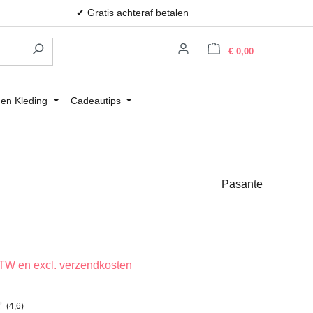
✔ Gratis achteraf betalen
Winkelwagen
€ 0,00
 en Kleding
Cadeautips
Pasante
 BTW en excl. verzendkosten
(4,6)