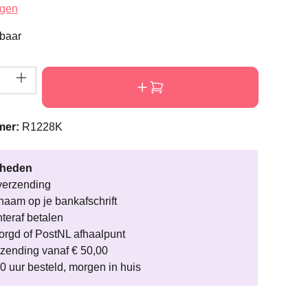
ardering van 4.6 van 5 sterren
ngen
rbaar
eveelheid: Voer de gewenste hoeveelheid i
mer:
R1228K
rheden
verzending
naam op je bankafschrift
hteraf betalen
rgd of PostNL afhaalpunt
rzending vanaf € 50,00
0 uur besteld, morgen in huis