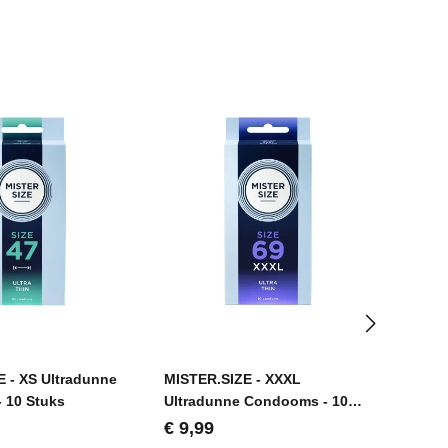
 - XS Ultradunne
MISTER.SIZE - XXXL
MISTE
 10 Stuks
Ultradunne Condooms - 10
Condo
Stuks
ijs:
Normale prijs:
Norma
€ 9,99
€ 25