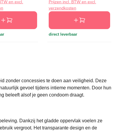
 BTW en excl.
Prijzen incl. BTW en excl.
Prijze
en
verzendkosten
verze
aar
direct leverbaar
direct
id zonder concessies te doen aan veiligheid. Deze
 natuurlijk gevoel tijdens intieme momenten. Door hun
ng beleeft alsof je geen condoom draagt.
eleving. Dankzij het gladde oppervlak voelen ze
gebruik vergroot. Het transparante design en de