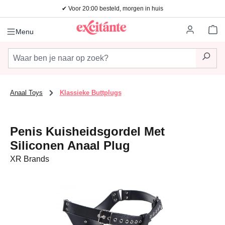
✔ Voor 20:00 besteld, morgen in huis
Ga naar de hoofdinhoud
Wi
Menu
Anaal Toys
Klassieke Buttplugs
Penis Kuisheidsgordel Met
Siliconen Anaal Plug
XR Brands
Afbeeldingengalerij overslaan