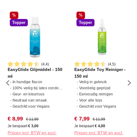
Korting
Korting
%
%
Topper
Topper
(4,4)
(4,5)
EasyGlide Glijmiddel - 150
EasyGlide Toy Reiniger -
Gemiddelde waardering van 4.4 van 5 sterren
Gemiddelde waardering van 4
ml
150 ml
- In handige flacon
- Veilig in gebruik
- 100% veilig bij latex condooms
- Voordelig geprijsd
- Geur- en kleurloos
- Eenvoudig reinigen
- Neutraal van smaak
- Voor alle toys
- Geschikt voor Vegans
- Geschikt voor Vegans
Verkoopprijs:
Normale prijs:
Verkoopprijs:
Normale prijs:
€ 8,99
€ 7,99
€ 11,99
€ 11,99
Je bespaart
€ 3,00
Je bespaart
€ 4,00
Prijzen incl. BTW en excl.
Prijzen incl. BTW en excl.