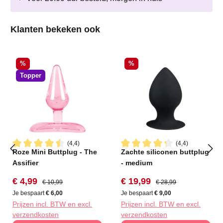
Productgalerij overslaan
Klanten bekeken ook
Korting
Korting
%
%
Topper
(4,4)
(4,4)
Roze Mini Buttplug - The
Zachte siliconen buttplug
Gemiddelde waardering van 4.4 van 5 sterren
Gemiddelde waardering van 4
Assifier
- medium
Verkoopprijs:
Normale prijs:
Verkoopprijs:
Normale prijs:
€ 4,99
€ 19,99
€ 10,99
€ 28,99
Je bespaart
€ 6,00
Je bespaart
€ 9,00
Prijzen incl. BTW en excl.
Prijzen incl. BTW en excl.
verzendkosten
verzendkosten