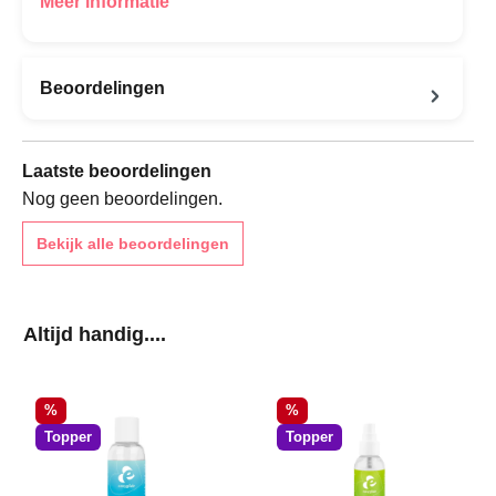
Meer informatie
Beoordelingen
Laatste beoordelingen
Nog geen beoordelingen.
Bekijk alle beoordelingen
Productgalerij overslaan
Altijd handig....
Korting
Korting
%
%
Topper
Topper