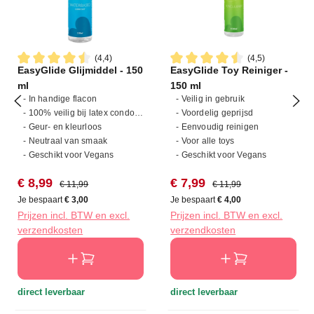
(4,4)
(4,5)
EasyGlide Glijmiddel - 150
EasyGlide Toy Reiniger -
Gemiddelde waardering van 4.4 van 5 sterren
Gemiddelde waardering van 4
ml
150 ml
- In handige flacon
- Veilig in gebruik
- 100% veilig bij latex condooms
- Voordelig geprijsd
- Geur- en kleurloos
- Eenvoudig reinigen
- Neutraal van smaak
- Voor alle toys
- Geschikt voor Vegans
- Geschikt voor Vegans
Verkoopprijs:
Normale prijs:
Verkoopprijs:
Normale prijs:
€ 8,99
€ 7,99
€ 11,99
€ 11,99
Je bespaart
€ 3,00
Je bespaart
€ 4,00
Prijzen incl. BTW en excl.
Prijzen incl. BTW en excl.
verzendkosten
verzendkosten
direct leverbaar
direct leverbaar