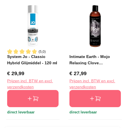
(5,0)
System Jo - Classic
Intimate Earth - Mojo
Gemiddelde waardering van 5 van 5 sterren
Hybrid Glijmiddel - 120 ml
Relaxing Clove
Waterbased Anaal Glide
Normale prijs:
Normale prijs:
€ 29,99
€ 27,99
120 ml
Prijzen incl. BTW en excl.
Prijzen incl. BTW en excl.
verzendkosten
verzendkosten
direct leverbaar
direct leverbaar