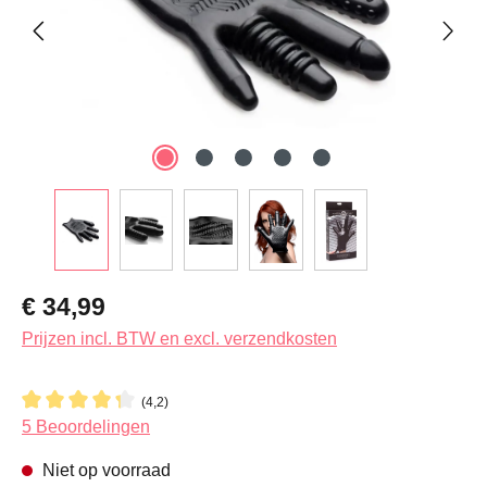
Normale prijs:
€ 34,99
Prijzen incl. BTW en excl. verzendkosten
(4,2)
Gemiddelde waardering van 4.2 van 5 sterren
5 Beoordelingen
Niet op voorraad