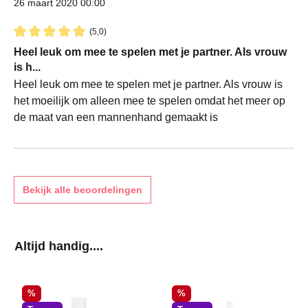
26 maart 2020 00:00
(5,0)
Recensie met een waardering van 5 van de 5 sterren
Heel leuk om mee te spelen met je partner. Als vrouw
is h...
Heel leuk om mee te spelen met je partner. Als vrouw is
het moeilijk om alleen mee te spelen omdat het meer op
de maat van een mannenhand gemaakt is
Bekijk alle beoordelingen
Productgalerij overslaan
Altijd handig....
Korting
Korting
%
%