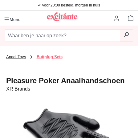
✔ Voor 20:00 besteld, morgen in huis
Ga naar de hoofdinhoud
Wi
Menu
Anaal Toys
Buttplug Sets
Pleasure Poker Anaalhandschoen
XR Brands
Afbeeldingengalerij overslaan