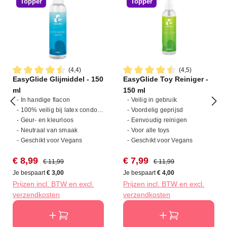
Topper
Topper
(4,4)
(4,5)
EasyGlide Glijmiddel - 150
EasyGlide Toy Reiniger -
Gemiddelde waardering van 4.4 van 5 sterren
Gemiddelde waardering van 4
ml
150 ml
- In handige flacon
- Veilig in gebruik
- 100% veilig bij latex condooms
- Voordelig geprijsd
- Geur- en kleurloos
- Eenvoudig reinigen
- Neutraal van smaak
- Voor alle toys
- Geschikt voor Vegans
- Geschikt voor Vegans
Verkoopprijs:
Normale prijs:
Verkoopprijs:
Normale prijs:
€ 8,99
€ 7,99
€ 11,99
€ 11,99
Je bespaart
€ 3,00
Je bespaart
€ 4,00
Prijzen incl. BTW en excl.
Prijzen incl. BTW en excl.
verzendkosten
verzendkosten