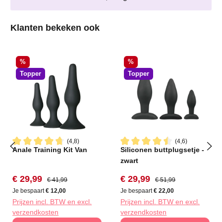
Productgalerij overslaan
Klanten bekeken ook
Korting
Korting
%
%
Topper
Topper
(4,8)
(4,6)
Anale Training Kit Van
Siliconen buttplugsetje -
Gemiddelde waardering van 4.8 van 5 sterren
Gemiddelde waardering van 4
zwart
Verkoopprijs:
Normale prijs:
Verkoopprijs:
Normale prijs:
€ 29,99
€ 29,99
€ 41,99
€ 51,99
Je bespaart
€ 12,00
Je bespaart
€ 22,00
Prijzen incl. BTW en excl.
Prijzen incl. BTW en excl.
verzendkosten
verzendkosten