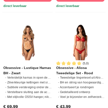
direct leverbaar
direct leverbaar
(5,0)
Obsessive - Lustique Harnas
Obsessive - Aliosa
Gemiddelde waardering van 5 
BH - Zwart
Tweedelige Set - Rood
- Verleidelijk harnas in open design
- Tweedelige lingerieset uit Aliosa-collectie
- Zilverkleurige kettingen met sieradeneffect
- BH en string van hoogwaardige stoffen
- Subtiele versteviging onder de buste
- Accentueert je rondingen
- Verstelbare sluiting aan de achterkant
- Gedetailleerd ontwerp
- Met stijlvolle OSSV-hanger, nikkelvrij
- Voel je bijzonder en zelfverzekerd
Normale prijs:
Normale prijs:
€ 69,99
€ 43,99