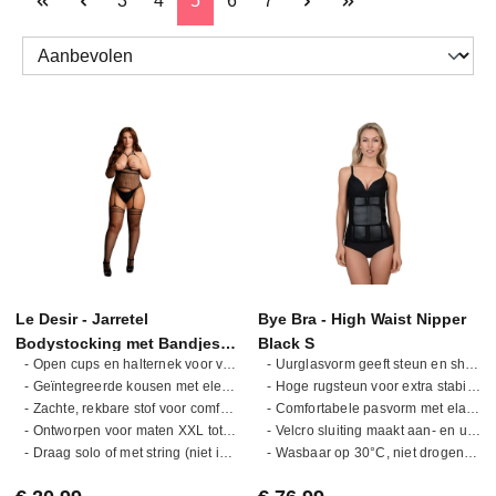
3
4
5
6
7
Le Desir - Jarretel
Bye Bra - High Waist Nipper
Bodystocking met Bandjes
Black S
- Open cups en halternek voor verleidelijke look
- Uurglasvorm geeft steun en shaping.
Queen Size - Zwart
- Geïntegreerde kousen met elegante achternaad
- Hoge rugsteun voor extra stabiliteit.
- Zachte, rekbare stof voor comfort en pasvorm
- Comfortabele pasvorm met elastische stretch.
- Ontworpen voor maten XXL tot 5XL
- Velcro sluiting maakt aan- en uittrekken makkelijk.
- Draag solo of met string (niet inbegrepen)
- Wasbaar op 30°C, niet drogen of strijken.
Normale prijs:
Normale prijs: