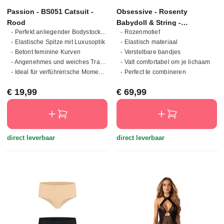
Passion - BS051 Catsuit -
Obsessive - Rosenty
Rood
Babydoll & String -
- Perfekt anliegender Bodystocking
- Rozenmotief
Zwart/Paars
- Elastische Spitze mit Luxusoptik
- Elastisch materiaal
- Betont feminine Kurven
- Verstelbare bandjes
- Angenehmes und weiches Tragegefühl
- Valt comfortabel om je lichaam
- Ideal für verführerische Momente
- Perfect te combineren
Normale prijs:
Normale prijs:
€ 19,99
€ 69,99
direct leverbaar
direct leverbaar