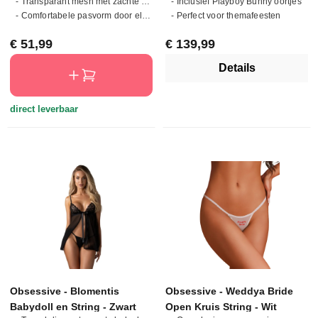
- Transparant mesh met zachte glans
- Inclusief Playboy Bunny oortjes
- Comfortabele pasvorm door elastisch design
- Perfect voor themafeesten
Normale prijs:
Normale prijs:
€ 51,99
€ 139,99
Details
direct leverbaar
Obsessive - Blomentis
Obsessive - Weddya Bride
Babydoll en String - Zwart
Open Kruis String - Wit