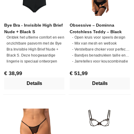
Bye Bra - Invisible High Brief
Obsessive – Dominna
Nude + Black S
Crotchless Teddy – Black
Ontdek het ultieme comfort en een
- Open kruis voor speels design
onzichtbare pasvorm met de Bye
- Mix van mesh en wetlook
Bra Invisible High Brief Nude +
- Verstelbare choker voor perfecte fit
Black S. Deze hoogwaardige
- Bandjes benadrukken taille en heupen
lingerie is speciaal ontworpen
- Jarretelles voor kouscombinatie
voor dames die op zoek zijn naar
Normale prijs:
Normale prijs:
€ 38,99
€ 51,99
slips die niet alleen comfortabel
zitten, maar ook vrijwel
Details
Details
onzichtbaar onder je kleding
blijven. De set bevat twee slips in
een prachtige nude en zwarte
kleur, waardoor ze perfect te
combineren zijn met verschillende
outfits en gelegenheden. Dankzij
het naadloze design en de
zachte, lichtgewicht stof ervaar je
een tweede huid gevoel dat de