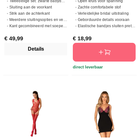
- Tweedelige set: zwarte babydoll en string
- Open kruis voor spanning
- Sluiting aan de voorkant
- Zachte comfortabele stof
- Strik aan de achterkant
- Verleidelijke bridal uitstraling
- Meerdere sluitingsopties en verstelbare schouderbandjes
- Geborduurde details vooraan
- Kant gecombineerd met soepele, transparante stof
- Elastische bandjes sluiten prettig aan
Normale prijs:
Normale prijs:
€ 49,99
€ 18,99
Details
direct leverbaar