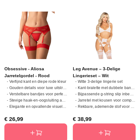
kruisje voor extra comfort en
hygiëneWasvoorschriften: wassen
op of onder 30 graden, niet
bleken, niet strijken, niet in de
droogtrommel, niet chemisch
reinigen Stijlvol ontwerp en prettig
draagcomfort De Bye Bra Invisible
High Brief Nude + Black S biedt
de perfecte combinatie van
elegantie, draagcomfort en
functionaliteit. Ervaar lingerie die
Obsessive - Aliosa
Leg Avenue – 3-Delige
bijna niet te voelen is, maar die je
Jarretelgordel - Rood
de hele dag volledig ondersteunt.
Lingerieset – Wit
- Verfijnd kant en diepe rode kleur
- Witte 3-delige lingerie set
- Gouden details voor luxe uitstraling
- Kant-bralette met dubbele bandjes en strikjes
- Verstelbare bandjes voor perfecte pasvorm
- Bijpassende g-string slip inbegrepen
- Stevige haak-en-oogsluiting achter
- Jarretel met kousen voor complete look
- Elegante en opvallende visuele contrast
- Rekbare, ademende stof voor perfecte pasvorm
Normale prijs:
Normale prijs:
€ 26,99
€ 38,99