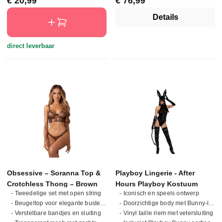
€ 20,99
€ 76,99
Details
direct leverbaar
Obsessive – Soranna Top &
Playboy Lingerie - After
Crotchless Thong – Brown
Hours Playboy Kostuum
- Tweedelige set met open string
- Iconisch en speels ontwerp
- Beugeltop voor elegante bustevorm
- Doorzichtige body met Bunny-logo
- Verstelbare bandjes en sluiting
- Vinyl taille riem met vetersluiting