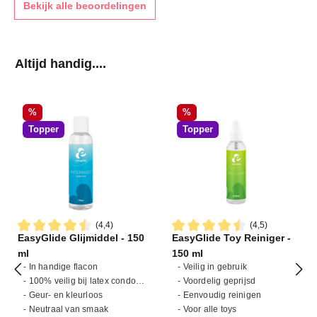
Bekijk alle beoordelingen
Productgalerij overslaan
Altijd handig....
Korting
Korting
%
%
Topper
Topper
(4,4)
(4,5)
EasyGlide Glijmiddel - 150
EasyGlide Toy Reiniger -
Gemiddelde waardering van 4.4 van 5 sterren
Gemiddelde waardering van 4
ml
150 ml
- In handige flacon
- Veilig in gebruik
- 100% veilig bij latex condooms
- Voordelig geprijsd
- Geur- en kleurloos
- Eenvoudig reinigen
- Neutraal van smaak
- Voor alle toys