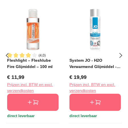
(4,0)
Fleshlight – Fleshlube
System JO - H2O
Gemiddelde waardering van 3.9 van 5 sterren
Fire Glijmiddel – 100 ml
Verwarmend Glijmiddel -
120 ml
Normale prijs:
Normale prijs:
€ 11,99
€ 19,99
Prijzen incl. BTW en excl.
Prijzen incl. BTW en excl.
verzendkosten
verzendkosten
direct leverbaar
direct leverbaar