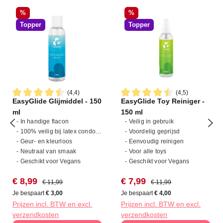
Korting
Korting
%
%
Topper
Topper
(4,4)
(4,5)
EasyGlide Glijmiddel - 150
EasyGlide Toy Reiniger -
Gemiddelde waardering van 4.4 van 5 sterren
Gemiddelde waardering van 4
ml
150 ml
- In handige flacon
- Veilig in gebruik
- 100% veilig bij latex condooms
- Voordelig geprijsd
- Geur- en kleurloos
- Eenvoudig reinigen
- Neutraal van smaak
- Voor alle toys
- Geschikt voor Vegans
- Geschikt voor Vegans
Verkoopprijs:
Normale prijs:
Verkoopprijs:
Normale prijs:
€ 8,99
€ 7,99
€ 11,99
€ 11,99
Je bespaart
€ 3,00
Je bespaart
€ 4,00
Prijzen incl. BTW en excl.
Prijzen incl. BTW en excl.
verzendkosten
verzendkosten