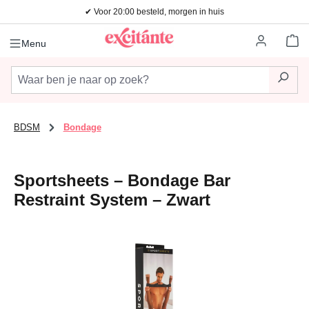
✔ Voor 20:00 besteld, morgen in huis
Ga naar de hoofdinhoud
Wi
Menu
BDSM
Bondage
Sportsheets – Bondage Bar
Restraint System – Zwart
Afbeeldingengalerij overslaan