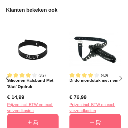
Productgalerij overslaan
Klanten bekeken ook
(3,9)
(4,0)
Siliconen Halsband Met
Dildo mondstuk met riem
Gemiddelde waardering van 3.9 van 5 sterren
Gemiddelde waardering van 4
'Slut' Opdruk
Normale prijs:
Normale prijs:
€ 14,99
€ 76,99
Prijzen incl. BTW en excl.
Prijzen incl. BTW en excl.
verzendkosten
verzendkosten