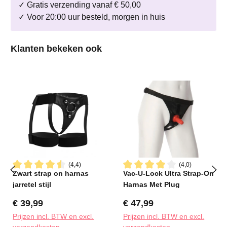
✓ Gratis verzending vanaf € 50,00
✓ Voor 20:00 uur besteld, morgen in huis
Productgalerij overslaan
Klanten bekeken ook
(4,4)
(4,0)
Zwart strap on harnas
Vac-U-Lock Ultra Strap-On
Gemiddelde waardering van 4.4 van 5 sterren
Gemiddelde waardering van 4
jarretel stijl
Harnas Met Plug
Normale prijs:
Normale prijs:
€ 39,99
€ 47,99
Prijzen incl. BTW en excl.
Prijzen incl. BTW en excl.
verzendkosten
verzendkosten