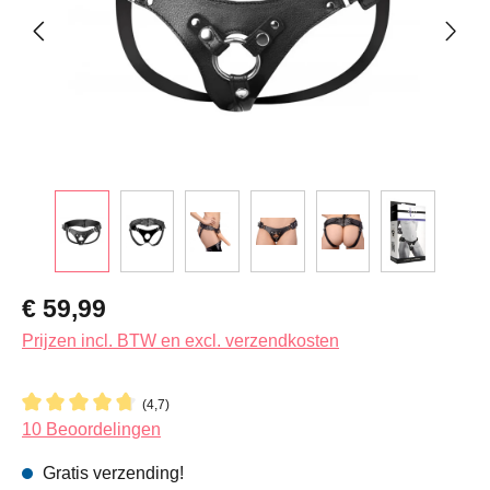
Normale prijs:
€ 59,99
Prijzen incl. BTW en excl. verzendkosten
(4,7)
Gemiddelde waardering van 4.7 van 5 sterren
10 Beoordelingen
Gratis verzending!