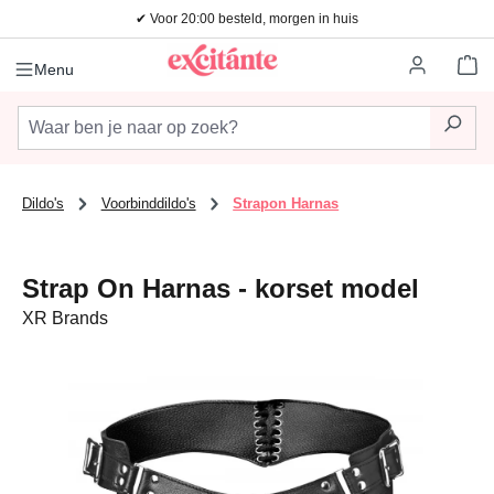
✔ Voor 20:00 besteld, morgen in huis
Ga naar de hoofdinhoud
Wi
Menu
Dildo's
Voorbinddildo's
Strapon Harnas
Strap On Harnas - korset model
XR Brands
Afbeeldingengalerij overslaan