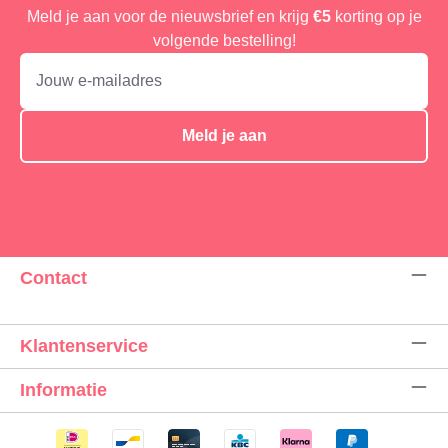
Meld je aan voor de nieuwsbrief en krijg
€5
korting op je
volgende bestelling!
Meld je aan
Contact
Klantenservice
Informatie