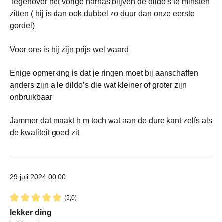
Tegenover het vorige harnas blijven de dildo’s te minsten
zitten ( hij is dan ook dubbel zo duur dan onze eerste
gordel)
Voor ons is hij zijn prijs wel waard
Enige opmerking is dat je ringen moet bij aanschaffen
anders zijn alle dildo’s die wat kleiner of groter zijn
onbruikbaar
Jammer dat maakt h m toch wat aan de dure kant zelfs als
de kwaliteit goed zit
29 juli 2024 00:00
(5,0)
Recensie met een waardering van 5 van de 5 sterren
lekker ding