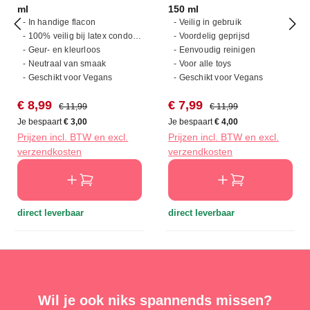
ml
150 ml
- In handige flacon
- Veilig in gebruik
- 100% veilig bij latex condooms
- Voordelig geprijsd
- Geur- en kleurloos
- Eenvoudig reinigen
- Neutraal van smaak
- Voor alle toys
- Geschikt voor Vegans
- Geschikt voor Vegans
Verkoopprijs:
Normale prijs:
Verkoopprijs:
Normale prijs:
€ 8,99
€ 7,99
€ 11,99
€ 11,99
Je bespaart
€ 3,00
Je bespaart
€ 4,00
Prijzen incl. BTW en excl.
Prijzen incl. BTW en excl.
verzendkosten
verzendkosten
direct leverbaar
direct leverbaar
Wil je ook niks spannends missen?