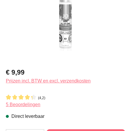
Normale prijs:
€ 9,99
Prijzen incl. BTW en excl. verzendkosten
(4,2)
Gemiddelde waardering van 4.2 van 5 sterren
5 Beoordelingen
Direct leverbaar