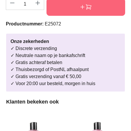
Producthoeveelheid: Voer de gewenste hoeve
Productnummer:
E25072
Onze zekerheden
✓ Discrete verzending
✓ Neutrale naam op je bankafschrift
✓ Gratis achteraf betalen
✓ Thuisbezorgd of PostNL afhaalpunt
✓ Gratis verzending vanaf € 50,00
✓ Voor 20:00 uur besteld, morgen in huis
Productgalerij overslaan
Klanten bekeken ook