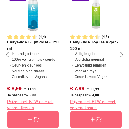
(4,4)
(4,5)
EasyGlide Glijmiddel - 150
EasyGlide Toy Reiniger -
Gemiddelde waardering van 4.4 van 5 sterren
Gemiddelde waardering van 4
ml
150 ml
- In handige flacon
- Veilig in gebruik
- 100% veilig bij latex condooms
- Voordelig geprijsd
- Geur- en kleurloos
- Eenvoudig reinigen
- Neutraal van smaak
- Voor alle toys
- Geschikt voor Vegans
- Geschikt voor Vegans
Verkoopprijs:
Normale prijs:
Verkoopprijs:
Normale prijs:
€ 8,99
€ 7,99
€ 11,99
€ 11,99
Je bespaart
€ 3,00
Je bespaart
€ 4,00
Prijzen incl. BTW en excl.
Prijzen incl. BTW en excl.
verzendkosten
verzendkosten