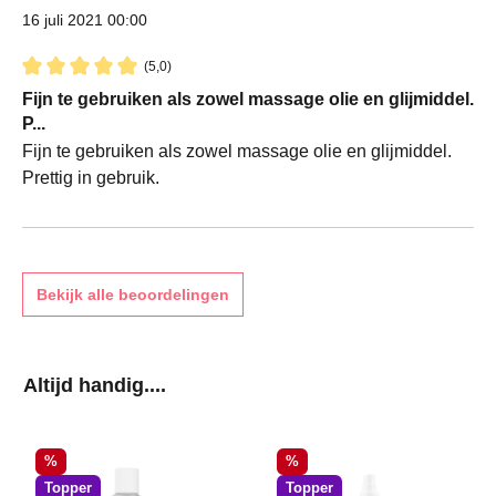
16 juli 2021 00:00
(5,0)
Recensie met een waardering van 5 van de 5 sterren
Fijn te gebruiken als zowel massage olie en glijmiddel.
P...
Fijn te gebruiken als zowel massage olie en glijmiddel.
Prettig in gebruik.
Bekijk alle beoordelingen
Productgalerij overslaan
Altijd handig....
Korting
Korting
%
%
Topper
Topper