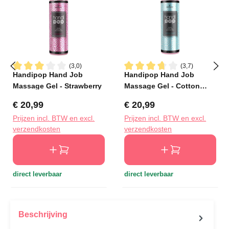
(3,0)
(3,7)
Handipop Hand Job
Handipop Hand Job
Gemiddelde waardering van 3 van 5 sterren
Gemiddelde waardering van 3
Massage Gel - Strawberry
Massage Gel - Cotton
Candy
Normale prijs:
Normale prijs:
€ 20,99
€ 20,99
Prijzen incl. BTW en excl.
Prijzen incl. BTW en excl.
verzendkosten
verzendkosten
direct leverbaar
direct leverbaar
Beschrijving