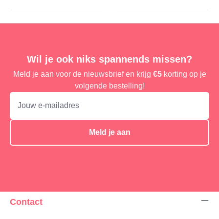
Wil je ook niks spannends missen?
Meld je aan voor de nieuwsbrief en krijg
€5
korting op je
volgende bestelling!
Meld je aan
Contact