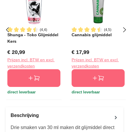
(4,4)
(4,5)
Shunga - Toko Glijmiddel
Cannabis glijmiddel
Gemiddelde waardering van 4.4 van 5 sterren
Gemiddelde waardering van 4
Kers
Normale prijs:
Normale prijs:
€ 20,99
€ 17,99
Prijzen incl. BTW en excl.
Prijzen incl. BTW en excl.
verzendkosten
verzendkosten
direct leverbaar
direct leverbaar
Beschrijving
Drie smaken van 30 ml maken dit glijmiddel direct