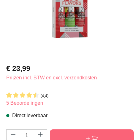
Normale prijs:
€ 23,99
Prijzen incl. BTW en excl. verzendkosten
(4,4)
Gemiddelde waardering van 4.4 van 5 sterren
5 Beoordelingen
Direct leverbaar
Producthoeveelheid: Voer de gewenste hoeve