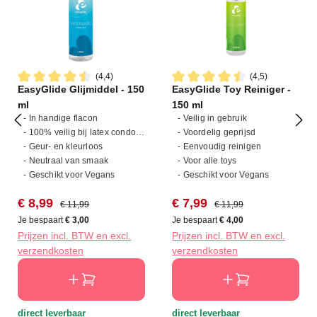
(4,4)
(4,5)
EasyGlide Glijmiddel - 150
EasyGlide Toy Reiniger -
Gemiddelde waardering van 4.4 van 5 sterren
Gemiddelde waardering van 4
ml
150 ml
- In handige flacon
- Veilig in gebruik
- 100% veilig bij latex condooms
- Voordelig geprijsd
- Geur- en kleurloos
- Eenvoudig reinigen
- Neutraal van smaak
- Voor alle toys
- Geschikt voor Vegans
- Geschikt voor Vegans
Verkoopprijs:
Normale prijs:
Verkoopprijs:
Normale prijs:
€ 8,99
€ 7,99
€ 11,99
€ 11,99
Je bespaart
€ 3,00
Je bespaart
€ 4,00
Prijzen incl. BTW en excl.
Prijzen incl. BTW en excl.
verzendkosten
verzendkosten
direct leverbaar
direct leverbaar