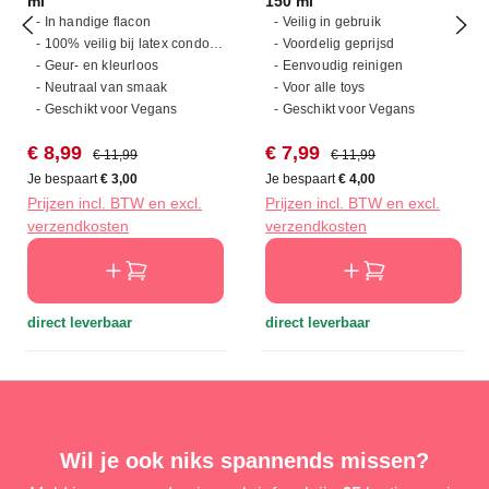
ml
150 ml
- In handige flacon
- Veilig in gebruik
- 100% veilig bij latex condooms
- Voordelig geprijsd
- Geur- en kleurloos
- Eenvoudig reinigen
- Neutraal van smaak
- Voor alle toys
- Geschikt voor Vegans
- Geschikt voor Vegans
Verkoopprijs:
Normale prijs:
Verkoopprijs:
Normale prijs:
€ 8,99
€ 7,99
€ 11,99
€ 11,99
Je bespaart
€ 3,00
Je bespaart
€ 4,00
Prijzen incl. BTW en excl.
Prijzen incl. BTW en excl.
verzendkosten
verzendkosten
direct leverbaar
direct leverbaar
Wil je ook niks spannends missen?