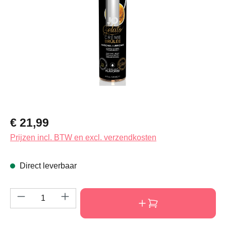
Normale prijs:
€ 21,99
Prijzen incl. BTW en excl. verzendkosten
Direct leverbaar
Producthoeveelheid: Voer de gewenste hoeve