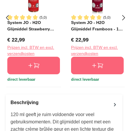
(5,0)
(5,0)
System JO - H2O
System JO - H2O
Gemiddelde waardering van 5 van 5 sterren
Gemiddelde waardering van 5
Glijmiddel Strawberry
Glijmiddel Framboos - 120
Kiss - 120 ml
ml
Normale prijs:
Normale prijs:
€ 22,99
€ 22,99
Prijzen incl. BTW en excl.
Prijzen incl. BTW en excl.
verzendkosten
verzendkosten
direct leverbaar
direct leverbaar
Beschrijving
120 ml geeft je ruim voldoende voor veel
gebruiksmomenten. Dit glijmiddel opent met een
zachte crème brûlée geur en een lichte textuur die