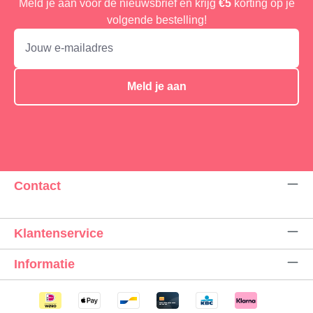
Meld je aan voor de nieuwsbrief en krijg
€5
korting op je
volgende bestelling!
Meld je aan
Contact
Klantenservice
Informatie