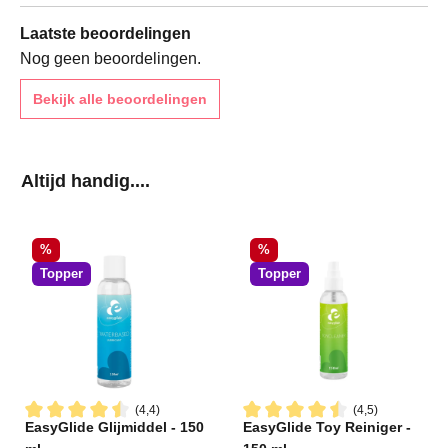
Laatste beoordelingen
Nog geen beoordelingen.
Bekijk alle beoordelingen
Productgalerij overslaan
Altijd handig....
Korting
Korting
%
%
Topper
Topper
(4,4)
(4,5)
EasyGlide Glijmiddel - 150
EasyGlide Toy Reiniger -
Gemiddelde waardering van 4.4 van 5 sterren
Gemiddelde waardering van 4