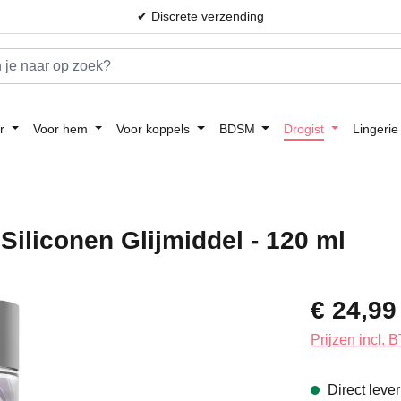
✔ Discrete verzending
r
Voor hem
Voor koppels
BDSM
Drogist
Lingerie
Siliconen Glijmiddel - 120 ml
Normale prijs:
€ 24,99
Prijzen incl.
Direct leve