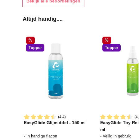
Bekijk alle beoordelingen
Productgalerij overslaan
Altijd handig....
Korting
Korting
%
%
Topper
Topper
(4,4)
(4,
EasyGlide Glijmiddel - 150 ml
EasyGlide Toy Rei
Gemiddelde waardering van 4.4 van 5 sterren
Gemiddelde waard
ml
- In handige flacon
- Veilig in gebruik