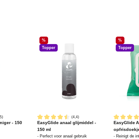
Korting
Korting
%
%
Topper
Topper
5)
(4,4)
niger - 150
EasyGlide anaal glijmiddel -
EasyGlide A
ering van 4.4 van 5 sterren
Gemiddelde waardering van 4.4 van 5 sterren
Gemiddelde 
150 ml
opfrisdoekj
- Perfect voor anaal gebruik
- Reinigt de i