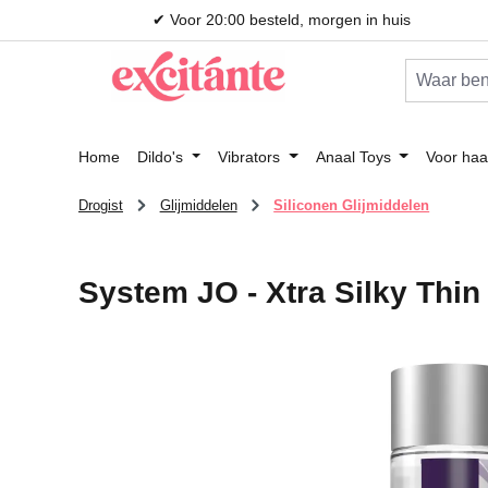
✔ Voor 20:00 besteld, morgen in huis
 naar de hoofdinhoud
Ga naar de zoekopdracht
Ga naar de hoofdnavigatie
Home
Dildo's
Vibrators
Anaal Toys
Voor haa
Drogist
Glijmiddelen
Siliconen Glijmiddelen
System JO - Xtra Silky Thin 
Afbeeldingengalerij overslaan