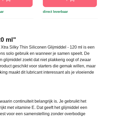
direct
aar
direct leverbaar
20 ml"
Xtra Silky Thin Siliconen Glijmiddel - 120 ml is een
ijdens solo gebruik en wanneer je samen speelt. De
m glijmiddel zoekt dat niet plakkerig oogt of zwaar
product geschikt voor starters die gemak willen, maar
ing maakt dit lubricant interessant als je vloeiende
aarin continuïteit belangrijk is. Je gebruikt het
ijkt met vitamine E. Dat geeft het glijmiddel een
 kiest voor een samenstelling zonder overbodige