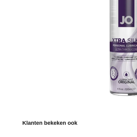
Productgalerij overslaan
Klanten bekeken ook