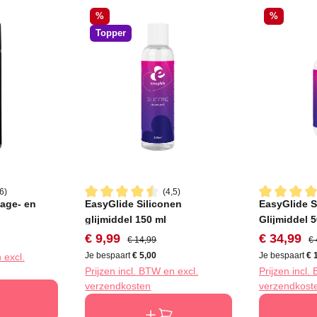
Korting
Korting
%
%
Topper
6)
(4,5)
sage- en
EasyGlide Siliconen
EasyGlide S
ering van 4.5 van 5 sterren
Gemiddelde waardering van 4.5 van 5 sterren
Gemiddelde 
l
glijmiddel 150 ml
Glijmiddel 
Verkoopprijs:
Normale prijs:
Verkooppri
No
€ 9,99
€ 34,99
€ 14,99
€ 
Je bespaart
€ 5,00
Je bespaart
€ 
 excl.
Prijzen incl. BTW en excl.
Prijzen incl.
verzendkosten
verzendkost