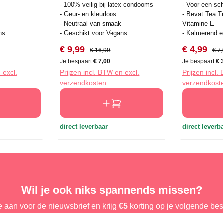
- 100% veilig bij latex condooms
- Voor een sch
- Geur- en kleurloos
- Bevat Tea T
- Neutraal van smaak
Vitamine E
ns
- Geschikt voor Vegans
- Kalmerend e
antibacterieel
s:
Verkoopprijs:
Normale prijs:
Verkooppri
Norm
€ 9,99
€ 4,99
€ 16,99
€ 7
- 25 doekjes
Je bespaart
€ 7,00
Je bespaart
€ 
 excl.
Prijzen incl. BTW en excl.
Prijzen incl.
verzendkosten
verzendkost
direct leverbaar
direct leverb
Wil je ook niks spannends missen?
e aan voor de nieuwsbrief en krijg
€5
korting op je volgende best