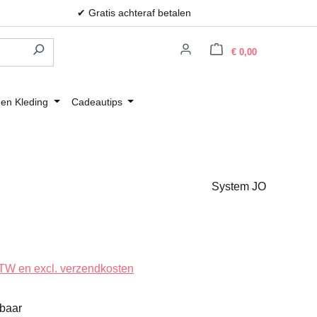
✔ Gratis achteraf betalen
Winkelwagen
€ 0,00
 en Kleding
Cadeautips
System JO
 BTW en excl. verzendkosten
rbaar