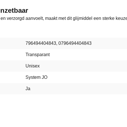
inzetbaar
 en verzorgd aanvoelt, maakt met dit glijmiddel een sterke keuz
796494404843, 0796494404843
Transparant
Unisex
System JO
Ja