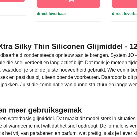
direct leverbaar
direct leverb
tra Silky Thin Siliconen Glijmiddel - 1
lijdbaarheid zonder steeds opnieuw aan te brengen. System JO - 
le die snel verdeelt en lang actief blijft. Dat merk je meteen t
, waardoor je snel de juiste hoeveelheid gebruikt. Wie een intie
nisex en past dus bij uiteenlopende voorkeuren. Daardoor is dit 
jpakken. Juist die combinatie van dunne structuur en lange werk
g en meer gebruiksgemak
en waterbasis glijmiddel. Dat maakt dit model sterk in situaties w
of wanneer je niet wilt dat het snel opdroogt. De formule is verr
s het vrij van parabenen en parfum, wat prettig is als je liever