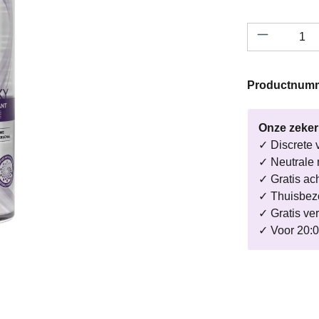
Productho
Productnum
Onze zeke
✓ Discrete 
✓ Neutrale 
✓ Gratis ac
✓ Thuisbezo
✓ Gratis ve
✓ Voor 20:0