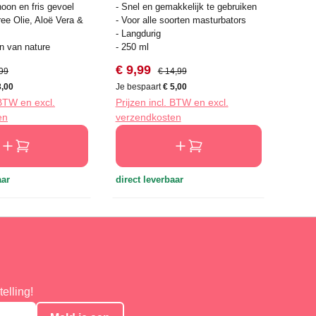
oon en fris gevoel
- Snel en gemakkelijk te gebruiken
ree Olie, Aloë Vera &
- Voor alle soorten masturbators
- Langdurig
n van nature
- 250 ml
js:
ale prijs:
Verkoopprijs:
Normale prijs:
€ 9,99
,99
€ 14,99
3,00
Je bespaart
€ 5,00
 BTW en excl.
Prijzen incl. BTW en excl.
en
verzendkosten
aar
direct leverbaar
elling!