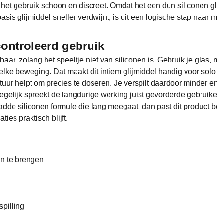
et gebruik schoon en discreet. Omdat het een dun siliconen glijmid
sis glijmiddel sneller verdwijnt, is dit een logische stap naa
controleerd gebruik
baar, zolang het speeltje niet van siliconen is. Gebruik je glas, 
elke beweging. Dat maakt dit intiem glijmiddel handig voor so
uur helpt om precies te doseren. Je verspilt daardoor minder e
. Tegelijk spreekt de langdurige werking juist gevorderde gebruik
adde siliconen formule die lang meegaat, dan past dit product be
ties praktisch blijft.
an te brengen
pilling