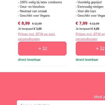
- 100% veilig bij latex condooms
- Voordelig geprijsd
- Geur- en kleurloos
- Eenvoudig reinigen
- Neutraal van smaak
- Voor alle toys
- Geschikt voor Vegans
- Geschikt voor Vega
Verkoopprijs:
Normale prijs:
Verkoopprijs:
Normale prij
€ 8,99
€ 7,99
€ 11,99
€ 11,99
Je bespaart
€ 3,00
Je bespaart
€ 4,00
Prijzen incl. BTW en excl.
Prijzen incl. BTW en
verzendkosten
verzendkosten
direct leverbaar
direct leverbaar
Meld j