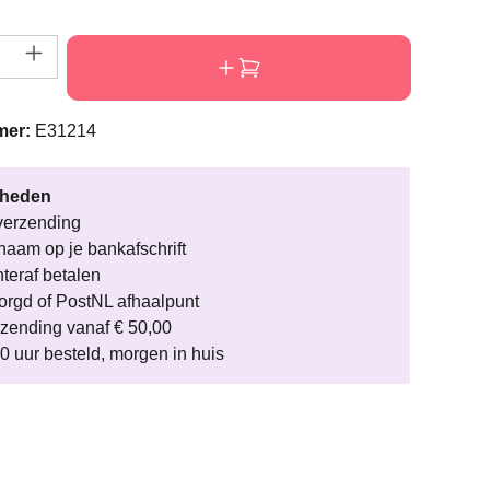
eveelheid: Voer de gewenste hoeveelheid i
mer:
E31214
rheden
verzending
naam op je bankafschrift
hteraf betalen
rgd of PostNL afhaalpunt
rzending vanaf € 50,00
0 uur besteld, morgen in huis