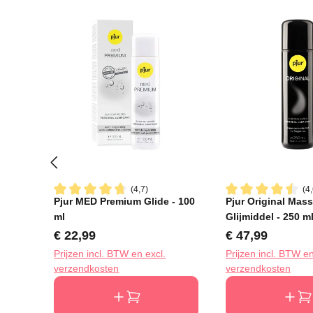
(4,7)
(4,
Pjur MED Premium Glide - 100
Pjur Original Mas
Gemiddelde waardering van 4.6 van 5 sterren
Gemiddelde waard
ml
Glijmiddel - 250 m
Normale prijs:
Normale prijs:
€ 22,99
€ 47,99
Prijzen incl. BTW en excl.
Prijzen incl. BTW en
verzendkosten
verzendkosten