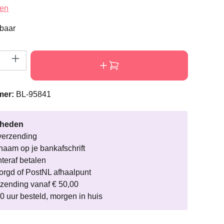
ardering van 5 van 5 sterren
gen
rbaar
eveelheid: Voer de gewenste hoeveelheid i
mer:
BL-95841
rheden
verzending
naam op je bankafschrift
hteraf betalen
rgd of PostNL afhaalpunt
rzending vanaf € 50,00
0 uur besteld, morgen in huis