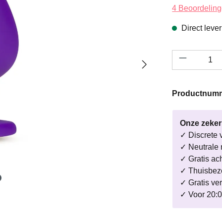
Gemiddelde wa
4 Beoordelin
Direct leve
Productho
Productnum
Onze zeke
✓ Discrete 
✓ Neutrale 
✓ Gratis ac
✓ Thuisbezo
✓ Gratis ve
✓ Voor 20:0