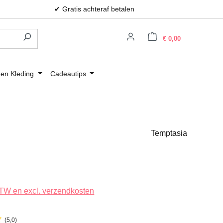
✔ Gratis achteraf betalen
Winkelwagen
€ 0,00
 en Kleding
Cadeautips
Temptasia
 BTW en excl. verzendkosten
(5,0)