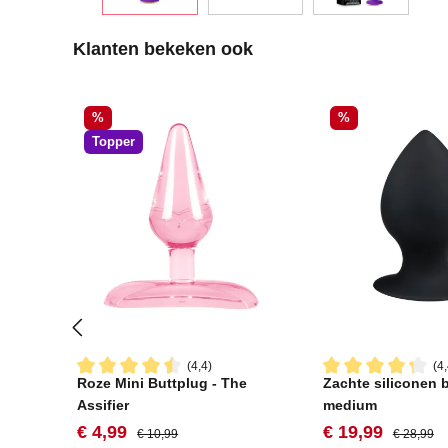
Productgalerij overslaan
Klanten bekeken ook
Korting
Korting
%
%
Topper
(4,4)
(4,
Roze Mini Buttplug - The
Zachte siliconen b
Gemiddelde waardering van 4.4 van 5 sterren
Gemiddelde waard
Assifier
medium
Verkoopprijs:
Normale prijs:
Verkoopprijs:
Normale pr
€ 4,99
€ 19,99
€ 10,99
€ 28,99