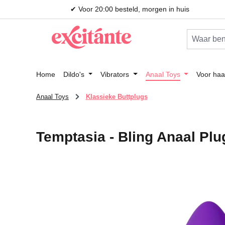
✔ Voor 20:00 besteld, morgen in huis
 naar de hoofdinhoud
Ga naar de zoekopdracht
Ga naar de hoofdnavigatie
Home
Dildo's
Vibrators
Anaal Toys
Voor haa
Anaal Toys
Klassieke Buttplugs
Temptasia - Bling Anaal Pl
Afbeeldingengalerij overslaan