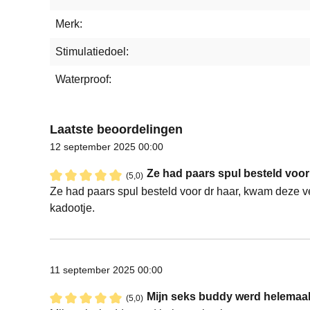
Merk:
Stimulatiedoel:
Waterproof:
Laatste beoordelingen
12 september 2025 00:00
Ze had paars spul besteld voor 
(5,0)
Recensie met een waardering van 5 van de 5 sterren
Ze had paars spul besteld voor dr haar, kwam deze ve
kadootje.
11 september 2025 00:00
Mijn seks buddy werd helemaal 
(5,0)