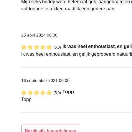
Recensie met een waardering van 5 van de 5 sterren
Mijn seks buddy werd helemaal gek, aangenaam en niet
voldoende te rekken raadt ik een grotere aan
25 april 2024 00:00
Ik was heel enthousiast, en geli
(5,0)
Recensie met een waardering van 5 van de 5 sterren
Ik was heel enthousiast, en gelijk geprobeerd natuurli
16 september 2021 00:00
Topp
(5,0)
Recensie met een waardering van 5 van de 5 sterren
Topp
Bekijk alle beoordelingen