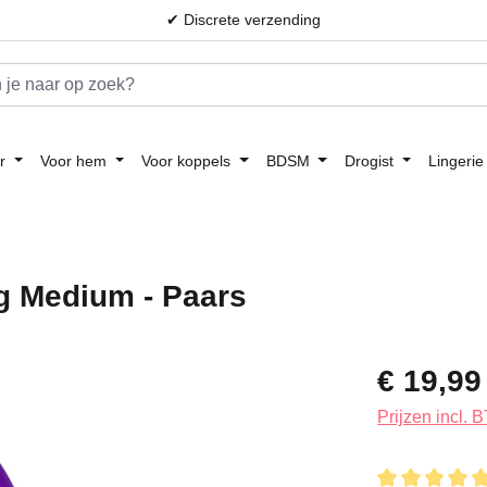
✔ Discrete verzending
r
Voor hem
Voor koppels
BDSM
Drogist
Lingerie
ug Medium - Paars
Normale prijs:
€ 19,99
Prijzen incl.