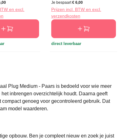
6,00
Je bespaart
€ 6,00
Je bes
 BTW en excl.
Prijzen incl. BTW en excl.
Prijze
en
verzendkosten
verze
aar
direct leverbaar
direct
naal Plug Medium - Paars is bedoeld voor wie meer
 het inbrengen overzichtelijk houdt. Daarna geeft
t compact genoeg voor gecontroleerd gebruik. Dat
dzaam model waarderen.
stige opbouw. Ben je compleet nieuw en zoek je juist