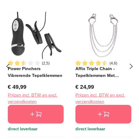
(2,5)
(4,6)
Power Pinchers
Affix Triple Chain -
Gemiddelde waardering van 2.5 van 5 sterren
Gemiddelde waardering van 4
Vibrerende Tepelklemmen
Tepelklemmen Met
Kettingen
Normale prijs:
Normale prijs:
€ 49,99
€ 24,99
Prijzen incl. BTW en excl.
Prijzen incl. BTW en excl.
verzendkosten
verzendkosten
direct leverbaar
direct leverbaar