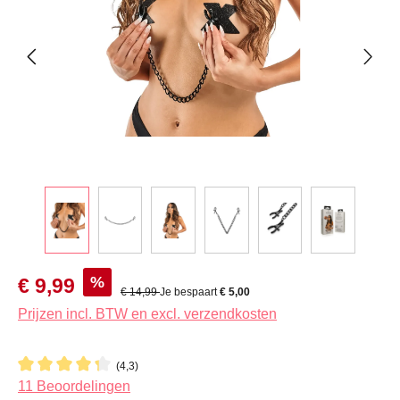
Verkoopprijs:
%
€ 9,99
Normale prijs:
€ 14,99
Je bespaart
€ 5,00
Prijzen incl. BTW en excl. verzendkosten
(4,3)
Gemiddelde waardering van 4.2 van 5 sterren
11 Beoordelingen