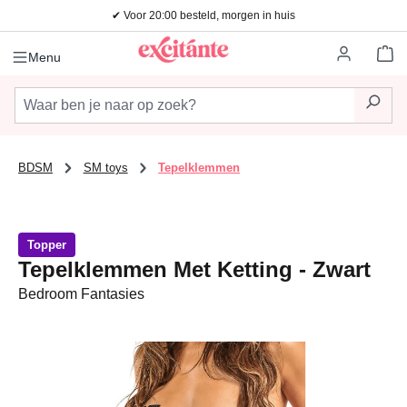
✔ Voor 20:00 besteld, morgen in huis
Ga naar de hoofdinhoud
Wi
Menu
BDSM
SM toys
Tepelklemmen
Topper
Tepelklemmen Met Ketting - Zwart
Bedroom Fantasies
Afbeeldingengalerij overslaan