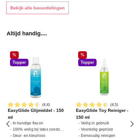
Bekijk alle beoordelingen
Productgalerij overslaan
Altijd handig....
Korting
Korting
%
%
Topper
Topper
(4,4)
(4,5)
EasyGlide Glijmiddel - 150
EasyGlide Toy Reiniger -
Gemiddelde waardering van 4.4 van 5 sterren
Gemiddelde waardering van 4
ml
150 ml
- In handige flacon
- Veilig in gebruik
- 100% veilig bij latex condooms
- Voordelig geprijsd
- Geur- en kleurloos
- Eenvoudig reinigen