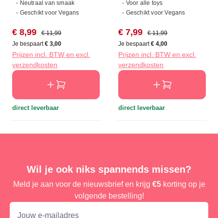
- Neutraal van smaak
- Voor alle toys
- Geschikt voor Vegans
- Geschikt voor Vegans
Verkoopprijs:
Normale prijs:
Verkoopprijs:
Normale prijs:
€ 8,99
€ 7,99
€ 11,99
€ 11,99
Je bespaart
€ 3,00
Je bespaart
€ 4,00
Prijzen incl. BTW en excl.
Prijzen incl. BTW en excl.
verzendkosten
verzendkosten
direct leverbaar
direct leverbaar
Wil je ook niks spannends missen?
Meld je aan voor de nieuwsbrief en krijg
€5
korting op je
volgende bestelling!