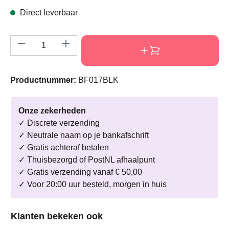
Direct leverbaar
Producthoeveelheid: Voer de gewenste hoeve
Productnummer:
BF017BLK
Onze zekerheden
✓ Discrete verzending
✓ Neutrale naam op je bankafschrift
✓ Gratis achteraf betalen
✓ Thuisbezorgd of PostNL afhaalpunt
✓ Gratis verzending vanaf € 50,00
✓ Voor 20:00 uur besteld, morgen in huis
Productgalerij overslaan
Klanten bekeken ook