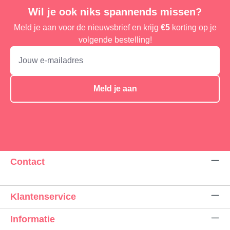
Wil je ook niks spannends missen?
Meld je aan voor de nieuwsbrief en krijg
€5
korting op je
volgende bestelling!
Meld je aan
Contact
Klantenservice
Informatie