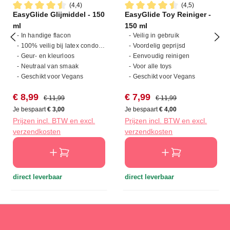
(4,4)
(4,5)
EasyGlide Glijmiddel - 150
EasyGlide Toy Reiniger -
Gemiddelde waardering van 4.4 van 5 sterren
Gemiddelde waardering van 4
ml
150 ml
- In handige flacon
- Veilig in gebruik
- 100% veilig bij latex condooms
- Voordelig geprijsd
- Geur- en kleurloos
- Eenvoudig reinigen
- Neutraal van smaak
- Voor alle toys
- Geschikt voor Vegans
- Geschikt voor Vegans
Verkoopprijs:
Normale prijs:
Verkoopprijs:
Normale prijs:
€ 8,99
€ 7,99
€ 11,99
€ 11,99
Je bespaart
€ 3,00
Je bespaart
€ 4,00
Prijzen incl. BTW en excl.
Prijzen incl. BTW en excl.
verzendkosten
verzendkosten
direct leverbaar
direct leverbaar