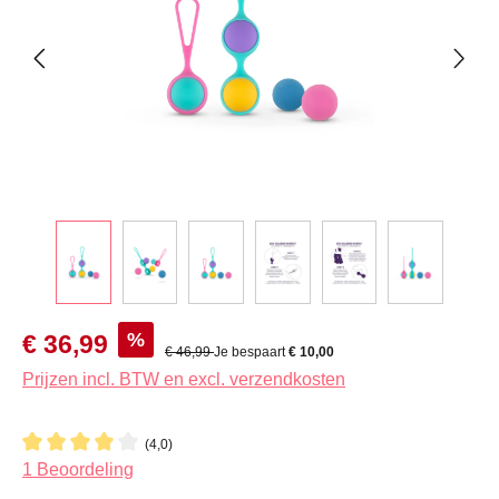
Verkoopprijs:
%
€ 36,99
Normale prijs:
€ 46,99
Je bespaart
€ 10,00
Prijzen incl. BTW en excl. verzendkosten
(4,0)
Gemiddelde waardering van 4 van 5 sterren
1 Beoordeling