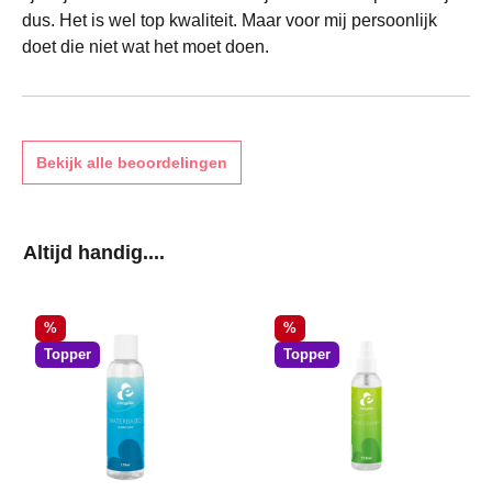
dus. Het is wel top kwaliteit. Maar voor mij persoonlijk
doet die niet wat het moet doen.
Bekijk alle beoordelingen
Productgalerij overslaan
Altijd handig....
Korting
Korting
%
%
Topper
Topper