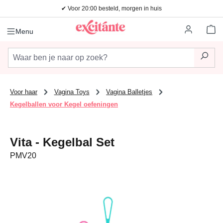
✔ Voor 20:00 besteld, morgen in huis
Ga naar de hoofdinhoud
Wi
Menu
Voor haar
Vagina Toys
Vagina Balletjes
Kegelballen voor Kegel oefeningen
Vita - Kegelbal Set
PMV20
Afbeeldingengalerij overslaan