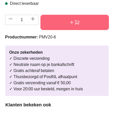
Direct leverbaar
Producthoeveelheid: Voer de gewenste hoeve
Productnummer:
PMV20-6
Onze zekerheden
✓ Discrete verzending
✓ Neutrale naam op je bankafschrift
✓ Gratis achteraf betalen
✓ Thuisbezorgd of PostNL afhaalpunt
✓ Gratis verzending vanaf € 50,00
✓ Voor 20:00 uur besteld, morgen in huis
Productgalerij overslaan
Klanten bekeken ook