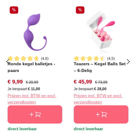
Korting
Korting
%
%
(4,6)
(4,5)
Ronde kegel balletjes -
Teazers – Kegel Balls Set
Gemiddelde waardering van 4.6 van 5 sterren
Gemiddelde waardering van 4
paars
– 6-Delig
Verkoopprijs:
Normale prijs:
Verkoopprijs:
Normale prijs:
€ 9,99
€ 45,99
€ 20,99
€ 73,99
Je bespaart
€ 11,00
Je bespaart
€ 28,00
Prijzen incl. BTW en excl.
Prijzen incl. BTW en excl.
verzendkosten
verzendkosten
direct leverbaar
direct leverbaar